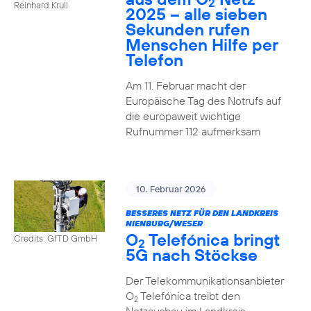
2
Reinhard Krull
2025 – alle sieben
Sekunden rufen
Menschen Hilfe per
Telefon
Am 11. Februar macht der
Europäische Tag des Notrufs auf
die europaweit wichtige
Rufnummer 112 aufmerksam
10. Februar 2026
BESSERES NETZ FÜR DEN LANDKREIS
NIENBURG/WESER
O
Telefónica bringt
Credits: GfTD GmbH
2
5G nach Stöckse
Der Telekommunikationsanbieter
O
Telefónica treibt den
2