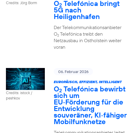
O
Telefónica bringt
Credits: Jörg Borm
2
5G nach
Heiligenhafen
Der Telekommunikationsanbieter
O
Telefónica treibt den
2
Netzausbau in Ostholstein weiter
voran
06. Februar 2026
EUROPÄISCH, EFFIZIENT, INTELLIGENT
O
Telefónica bewirbt
2
Credits: istock /
sich um
peshkov
EU‑Förderung für die
Entwicklung
souveräner, KI‑fähiger
Mobilfunknetze
Telekommunikationsanbieter leitet