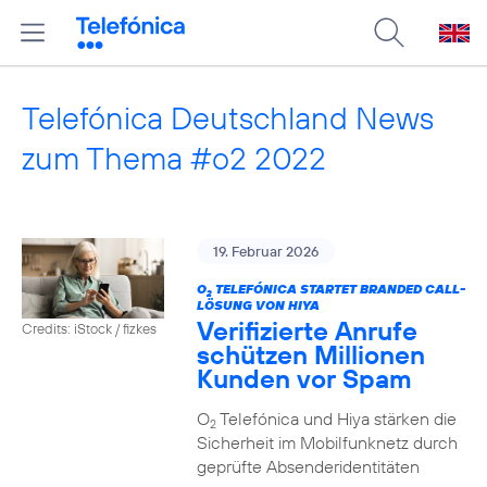
Telefónica Deutschland News
zum Thema #o2 2022
19. Februar 2026
O
TELEFÓNICA STARTET BRANDED CALL-
2
LÖSUNG VON HIYA
Verifizierte Anrufe
Credits: iStock / fizkes
schützen Millionen
Kunden vor Spam
O
Telefónica und Hiya stärken die
2
Sicherheit im Mobilfunknetz durch
geprüfte Absenderidentitäten