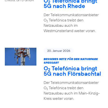
O
Telefónica bringt
2
5G nach Rhede
Der Telekommunikationsanbieter
O
Telefónica treibt den
2
Netzausbau auch im
Westmünsterland weiter voran.
20. Januar 2026
BESSERES NETZ FÜR DEN NATURPARK
SPESSART
O
Telefónica bringt
2
5G nach Flörsbachtal
Der Telekommunikationsanbieter
O
Telefónica treibt den
2
Netzausbau auch im Main-Kinzig-
Kreis weiter voran.