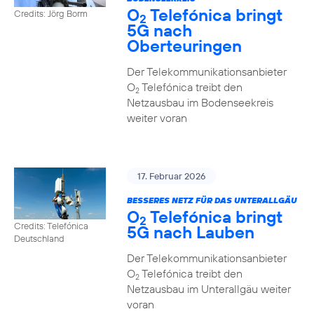
O
Telefónica bringt
Credits: Jörg Borm
2
5G nach
Oberteuringen
Der Telekommunikationsanbieter
O
Telefónica treibt den
2
Netzausbau im Bodenseekreis
weiter voran
17. Februar 2026
BESSERES NETZ FÜR DAS UNTERALLGÄU
O
Telefónica bringt
2
Credits: Telefónica
5G nach Lauben
Deutschland
Der Telekommunikationsanbieter
O
Telefónica treibt den
2
Netzausbau im Unterallgäu weiter
voran