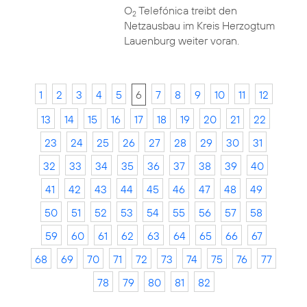
O
Telefónica treibt den
2
Netzausbau im Kreis Herzogtum
Lauenburg weiter voran.
1
2
3
4
5
6
7
8
9
10
11
12
13
14
15
16
17
18
19
20
21
22
23
24
25
26
27
28
29
30
31
32
33
34
35
36
37
38
39
40
41
42
43
44
45
46
47
48
49
50
51
52
53
54
55
56
57
58
59
60
61
62
63
64
65
66
67
68
69
70
71
72
73
74
75
76
77
78
79
80
81
82