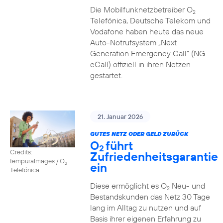
Die Mobilfunknetzbetreiber O
2
Telefónica, Deutsche Telekom und
Vodafone haben heute das neue
Auto-Notrufsystem „Next
Generation Emergency Call“ (NG
eCall) offiziell in ihren Netzen
gestartet.
21. Januar 2026
GUTES NETZ ODER GELD ZURÜCK
O
führt
2
Credits:
Zufriedenheitsgarantie
tempuraImages / O
ein
2
Telefónica
Diese ermöglicht es O
Neu- und
2
Bestandskunden das Netz 30 Tage
lang im Alltag zu nutzen und auf
Basis ihrer eigenen Erfahrung zu