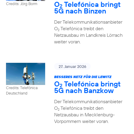
O
Telefónica bringt
Credits: Jörg Borm
2
5G nach Binzen
Der Telekommunikationsanbieter
O
Telefónica treibt den
2
Netzausbau im Landkreis Lörrach
weiter voran.
27. Januar 2026
BESSERES NETZ FÜR DIE LEWITZ
O
Telefónica bringt
2
Credits: Telefónica
5G nach Banzkow
Deutschland
Der Telekommunikationsanbieter
O
Telefónica treibt den
2
Netzausbau in Mecklenburg-
Vorpommern weiter voran.