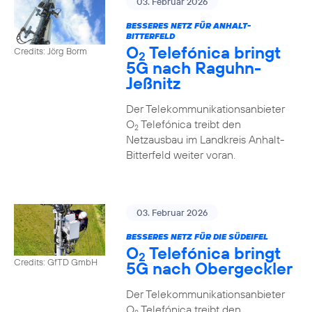
03. Februar 2026
BESSERES NETZ FÜR ANHALT-
BITTERFELD
O
Telefónica bringt
Credits: Jörg Borm
2
5G nach Raguhn-
Jeßnitz
Der Telekommunikationsanbieter
O
Telefónica treibt den
2
Netzausbau im Landkreis Anhalt-
Bitterfeld weiter voran.
03. Februar 2026
BESSERES NETZ FÜR DIE SÜDEIFEL
O
Telefónica bringt
2
Credits: GfTD GmbH
5G nach Obergeckler
Der Telekommunikationsanbieter
O
Telefónica treibt den