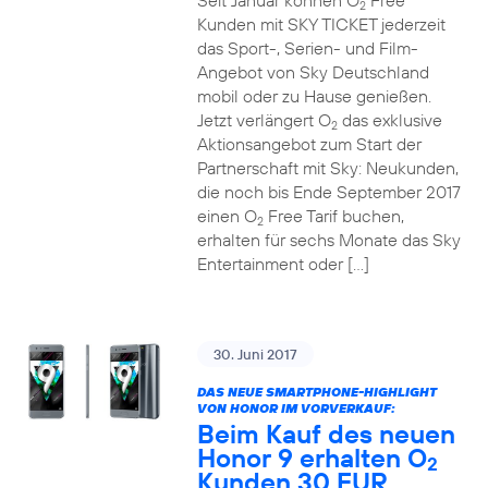
Seit Januar können O
Free
2
Kunden mit SKY TICKET jederzeit
das Sport-, Serien- und Film-
Angebot von Sky Deutschland
mobil oder zu Hause genießen.
Jetzt verlängert O
das exklusive
2
Aktionsangebot zum Start der
Partnerschaft mit Sky: Neukunden,
die noch bis Ende September 2017
einen O
Free Tarif buchen,
2
erhalten für sechs Monate das Sky
Entertainment oder […]
30. Juni 2017
DAS NEUE SMARTPHONE-HIGHLIGHT
VON HONOR IM VORVERKAUF:
Beim Kauf des neuen
Honor 9 erhalten O
2
Kunden 30 EUR