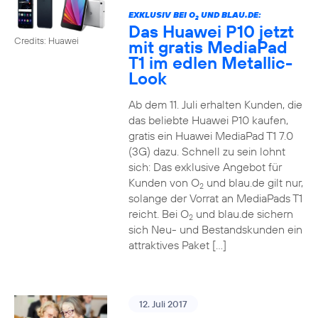
EXKLUSIV BEI O
UND BLAU.DE:
2
Das Huawei P10 jetzt
Credits: Huawei
mit gratis MediaPad
T1 im edlen Metallic-
Look
Ab dem 11. Juli erhalten Kunden, die
das beliebte Huawei P10 kaufen,
gratis ein Huawei MediaPad T1 7.0
(3G) dazu. Schnell zu sein lohnt
sich: Das exklusive Angebot für
Kunden von O
und blau.de gilt nur,
2
solange der Vorrat an MediaPads T1
reicht. Bei O
und blau.de sichern
2
sich Neu- und Bestandskunden ein
attraktives Paket […]
12. Juli 2017