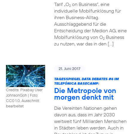
Tarif „O
on Business“, eine
2
individuelle Mobilfunklösung für
ihren Business-Alltag.
Ausschlaggebend für die
Entscheidung der Medion AG, eine
Mobilfunklösung von O
Business
2
zu nutzen, war das in den […]
21. Juni 2017
TAGESSPIEGEL DATA DEBATES
#6
IM
TELEFÓNICA BASECAMP:
Die Metropole von
Credits: Pixabay User
morgen denkt mit
JohnsonGoh
|
Foto:
CC0 1.0, Ausschnitt
bearbeitet
Die Vereinten Nationen gehen
davon aus, dass im Jahr 2030
weltweit fünf Milliarden Menschen
in Städten leben werden. Auch in