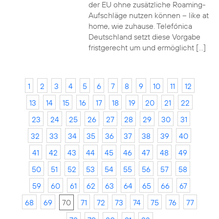
der EU ohne zusätzliche Roaming-
Aufschläge nutzen können – like at
home, wie zuhause. Telefónica
Deutschland setzt diese Vorgabe
fristgerecht um und ermöglicht […]
1
2
3
4
5
6
7
8
9
10
11
12
13
14
15
16
17
18
19
20
21
22
23
24
25
26
27
28
29
30
31
32
33
34
35
36
37
38
39
40
41
42
43
44
45
46
47
48
49
50
51
52
53
54
55
56
57
58
59
60
61
62
63
64
65
66
67
68
69
70
71
72
73
74
75
76
77