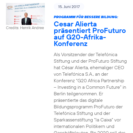
15. Juni 2017
PROGRAMM FÜR BESSERE BILDUNG:
Cesar Alierta
Credits: Henrik Andree
präsentiert ProFuturo
auf G20-Afrika-
Konferenz
Als Vorsitzender der Telefónica
Stiftung und der ProFuturo Stiftung
hat César Alierta, ehemaliger CEO
von Telefónica S.A., an der
Konferenz “G20 Africa Partnership
– Investing in a Common Future” in
Berlin teilgenommen. Er
präsentierte das digitale
Bildungsprogramm ProFuturo der
Telefónica Stiftung und der
Sparkassenstiftung “la Caixa” vor
internationalen Politikern und
Geschäftsleuten. Bis 2020 soll das