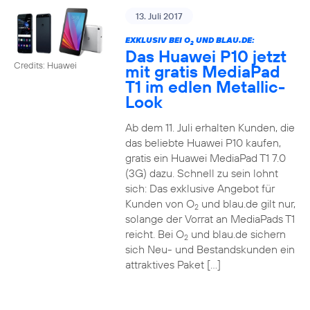
13. Juli 2017
EXKLUSIV BEI O
UND BLAU.DE:
2
Das Huawei P10 jetzt
Credits: Huawei
mit gratis MediaPad
T1 im edlen Metallic-
Look
Ab dem 11. Juli erhalten Kunden, die
das beliebte Huawei P10 kaufen,
gratis ein Huawei MediaPad T1 7.0
(3G) dazu. Schnell zu sein lohnt
sich: Das exklusive Angebot für
Kunden von O
und blau.de gilt nur,
2
solange der Vorrat an MediaPads T1
reicht. Bei O
und blau.de sichern
2
sich Neu- und Bestandskunden ein
attraktives Paket […]