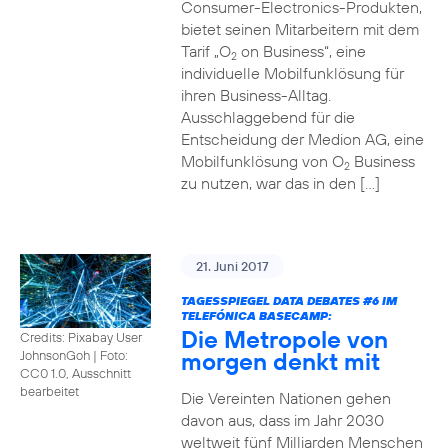
Consumer-Electronics-Produkten,
bietet seinen Mitarbeitern mit dem
Tarif „O
on Business“, eine
2
individuelle Mobilfunklösung für
ihren Business-Alltag.
Ausschlaggebend für die
Entscheidung der Medion AG, eine
Mobilfunklösung von O
Business
2
zu nutzen, war das in den […]
21. Juni 2017
TAGESSPIEGEL DATA DEBATES
#6
IM
TELEFÓNICA BASECAMP:
Die Metropole von
Credits: Pixabay User
morgen denkt mit
JohnsonGoh
|
Foto:
CC0 1.0, Ausschnitt
bearbeitet
Die Vereinten Nationen gehen
davon aus, dass im Jahr 2030
weltweit fünf Milliarden Menschen