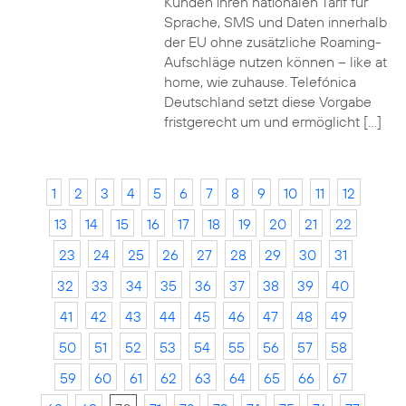
Kunden ihren nationalen Tarif für
Sprache, SMS und Daten innerhalb
der EU ohne zusätzliche Roaming-
Aufschläge nutzen können – like at
home, wie zuhause. Telefónica
Deutschland setzt diese Vorgabe
fristgerecht um und ermöglicht […]
1
2
3
4
5
6
7
8
9
10
11
12
13
14
15
16
17
18
19
20
21
22
23
24
25
26
27
28
29
30
31
32
33
34
35
36
37
38
39
40
41
42
43
44
45
46
47
48
49
50
51
52
53
54
55
56
57
58
59
60
61
62
63
64
65
66
67