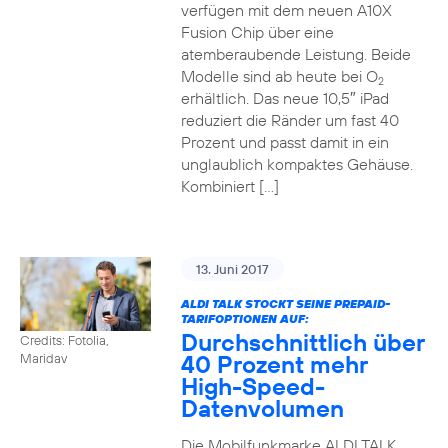
verfügen mit dem neuen A10X
Fusion Chip über eine
atemberaubende Leistung. Beide
Modelle sind ab heute bei O
2
erhältlich. Das neue 10,5″ iPad
reduziert die Ränder um fast 40
Prozent und passt damit in ein
unglaublich kompaktes Gehäuse.
Kombiniert […]
13. Juni 2017
ALDI TALK STOCKT SEINE PREPAID-
TARIFOPTIONEN AUF:
Durchschnittlich über
Credits: Fotolia,
40 Prozent mehr
Maridav
High-Speed-
Datenvolumen
Die Mobilfunkmarke ALDI TALK