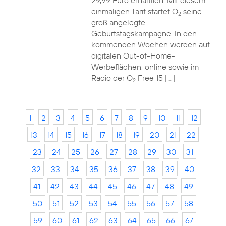
29,99 Euro erhältlich. Mit diesem
einmaligen Tarif startet O
seine
2
groß angelegte
Geburtstagskampagne. In den
kommenden Wochen werden auf
digitalen Out-of-Home-
Werbeflächen, online sowie im
Radio der O
Free 15 […]
2
1
2
3
4
5
6
7
8
9
10
11
12
13
14
15
16
17
18
19
20
21
22
23
24
25
26
27
28
29
30
31
32
33
34
35
36
37
38
39
40
41
42
43
44
45
46
47
48
49
50
51
52
53
54
55
56
57
58
59
60
61
62
63
64
65
66
67