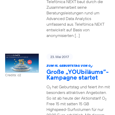
Telefónica NEXT baut durch die
Zusammenarbeit seine
Beratungsleistungen rund um
Advanced Data Analytics
umfassend aus. Telefónica NEXT
entwickelt auf Basis von
anonymisierten […]
23. Mai 2017
ZUM 15. GEBURTSTAG VON O
:
2
Große „YOUbiläums“-
Credits: o2
Kampagne startet
O
hat Geburtstag und feiert ihn mit
2
besonders attraktiven Angeboten.
So ist ab heute der Aktionstarif O
2
Free 15 mit satten 15 GB
Highspeed-Surfvolumen für nur