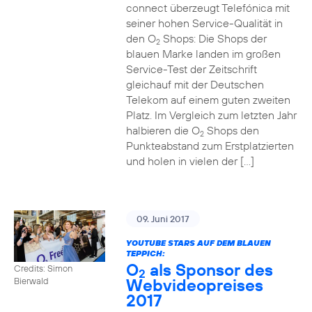
connect überzeugt Telefónica mit
seiner hohen Service-Qualität in
den O
Shops: Die Shops der
2
blauen Marke landen im großen
Service-Test der Zeitschrift
gleichauf mit der Deutschen
Telekom auf einem guten zweiten
Platz. Im Vergleich zum letzten Jahr
halbieren die O
Shops den
2
Punkteabstand zum Erstplatzierten
und holen in vielen der […]
09. Juni 2017
YOUTUBE STARS AUF DEM BLAUEN
TEPPICH:
O
als Sponsor des
Credits: Simon
2
Webvideopreises
Bierwald
2017