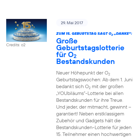
29. Mai 2017
ZUM 15. GEBURTSTAG SAGT O
„DANKE“:
2
Große
Credits: o2
Geburtstagslotterie
für O
2
Bestandskunden
Neuer Höhepunkt der O
2
Geburtstagswochen: Ab dem 1. Juni
bedankt sich O
mit der großen
2
„YOUbiläums“-Lotterie bei allen
Bestandskunden für ihre Treue.
Und jeder, der mitmacht, gewinnt –
garantiert! Neben erstklassigem
Zubehör und Gadgets hält die
Bestandskunden-Lotterie für jeden
15. Teilnehmer einen hochwertigen