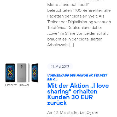
Motto „Love out Loud!“
beleuchteten 1.100 Referenten alle
Facetten der digitalen Welt. Als
Treiber der Digitalisierung war auch
Telefónica Deutschland dabei.
„Love“ im Sinne von Leidenschaft
braucht es in der digitalisierten
Arbeitswelt […]
11. Mai 2017
VORVERKAUF DES HONOR 6X STARTET
BEI O
:
2
Mit der Aktion „I love
Credits: Huawei
sharing“ erhalten
Kunden 30 EUR
zurück
Am 12. Mai startet bei O
der
2