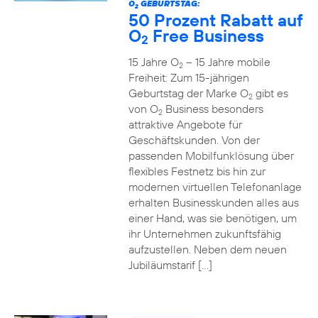
O
GEBURTSTAG:
2
50 Prozent Rabatt auf
O
Free Business
2
15 Jahre O
– 15 Jahre mobile
2
Freiheit: Zum 15-jährigen
Geburtstag der Marke O
gibt es
2
von O
Business besonders
2
attraktive Angebote für
Geschäftskunden. Von der
passenden Mobilfunklösung über
flexibles Festnetz bis hin zur
modernen virtuellen Telefonanlage
erhalten Businesskunden alles aus
einer Hand, was sie benötigen, um
ihr Unternehmen zukunftsfähig
aufzustellen. Neben dem neuen
Jubiläumstarif […]