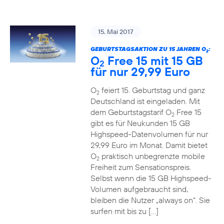
15. Mai 2017
GEBURTSTAGSAKTION ZU 15 JAHREN O
:
2
O
Free 15 mit 15 GB
2
für nur 29,99 Euro
O
feiert 15. Geburtstag und ganz
2
Deutschland ist eingeladen. Mit
dem Geburtstagstarif O
Free 15
2
gibt es für Neukunden 15 GB
Highspeed-Datenvolumen für nur
29,99 Euro im Monat. Damit bietet
O
praktisch unbegrenzte mobile
2
Freiheit zum Sensationspreis.
Selbst wenn die 15 GB Highspeed-
Volumen aufgebraucht sind,
bleiben die Nutzer „always on“. Sie
surfen mit bis zu […]