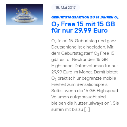
15. Mai 2017
GEBURTSTAGSAKTION ZU 15 JAHREN O
:
2
O
Free 15 mit 15 GB
2
für nur 29,99 Euro
O
feiert 15. Geburtstag und ganz
2
Deutschland ist eingeladen. Mit
dem Geburtstagstarif O
Free 15
2
gibt es für Neukunden 15 GB
Highspeed-Datenvolumen für nur
29,99 Euro im Monat. Damit bietet
O
praktisch unbegrenzte mobile
2
Freiheit zum Sensationspreis.
Selbst wenn die 15 GB Highspeed-
Volumen aufgebraucht sind,
bleiben die Nutzer „always on“. Sie
surfen mit bis zu […]