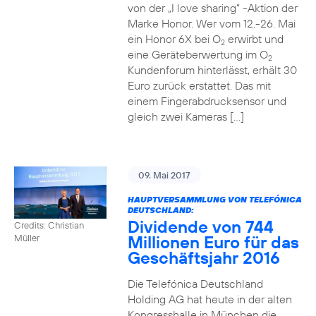
von der „I love sharing“ -Aktion der
Marke Honor. Wer vom 12.-26. Mai
ein Honor 6X bei O
erwirbt und
2
eine Geräteberwertung im O
2
Kundenforum hinterlässt, erhält 30
Euro zurück erstattet. Das mit
einem Fingerabdrucksensor und
gleich zwei Kameras […]
09. Mai 2017
HAUPTVERSAMMLUNG VON TELEFÓNICA
DEUTSCHLAND:
Dividende von 744
Credits: Christian
Millionen Euro für das
Müller
Geschäftsjahr 2016
Die Telefónica Deutschland
Holding AG hat heute in der alten
Kongresshalle in München die