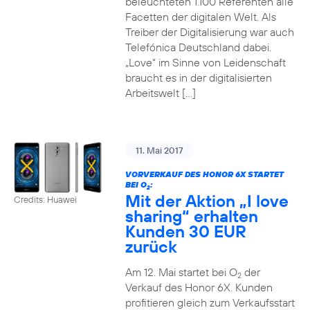
beleuchteten 1.100 Referenten alle
Facetten der digitalen Welt. Als
Treiber der Digitalisierung war auch
Telefónica Deutschland dabei.
„Love“ im Sinne von Leidenschaft
braucht es in der digitalisierten
Arbeitswelt […]
11. Mai 2017
VORVERKAUF DES HONOR 6X STARTET
BEI O
:
2
Mit der Aktion „I love
Credits: Huawei
sharing“ erhalten
Kunden 30 EUR
zurück
Am 12. Mai startet bei O
der
2
Verkauf des Honor 6X. Kunden
profitieren gleich zum Verkaufsstart