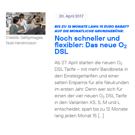
20. April 2017
BIS ZU 12 MONATE LANG 15 EURO RABATT
AUF DIE MONATLICHE GRUNDGEBÜHR:
Noch schneller und
Credits: Gettyimages,
flexibler: Das neue O
Noel Hendrickson
2
DSL
Ab 27. April starten die neuen O
2
DSL Tarife – mit mehr Bandbreite in
den Einsteigertarifen und einer
satten Ersparnis für alle Neukunden
im ersten Jahr. Denn wer sich für
einen der vier neuen O
DSL Tarife
2
in den Varianten XS, S, M und L
entscheidet, spart bis zu 12 Monate
lang jeden Monat 15 […]