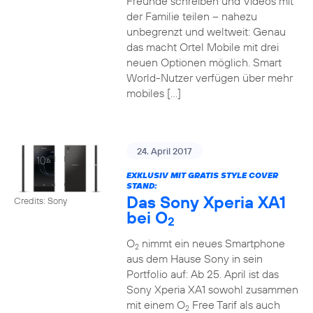
Freunde schreiben und Videos mit
der Familie teilen – nahezu
unbegrenzt und weltweit: Genau
das macht Ortel Mobile mit drei
neuen Optionen möglich. Smart
World-Nutzer verfügen über mehr
mobiles […]
24. April 2017
EXKLUSIV MIT GRATIS STYLE COVER
STAND:
Das Sony Xperia XA1
Credits: Sony
bei O
2
O
nimmt ein neues Smartphone
2
aus dem Hause Sony in sein
Portfolio auf: Ab 25. April ist das
Sony Xperia XA1 sowohl zusammen
mit einem O
Free Tarif als auch
2