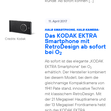
Runde. Ab sofort können […]
11. April 2017
HALB SMARTPHONE, HALB KAMERA:
Das KODAK EKTRA
Credits: Kodak
Smartphone mit
RetroDesign ab sofort
bei O
2
Ab sofort ist das elegante „KODAK
EKTRA Smartphone“ bei O
2
erhältlich. Der Hersteller kombiniert
bei diesem Modell, bei dem die
gleichnamige Kompaktkamera von
1941 Pate stand, innovative Technik
mit klassischem RetroDesign. Mit
der 21 Megapixel Hauptkamera und
der 13 Megapixel Frontkamera hebt
sich das KODAK EKTRA