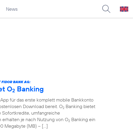
News
 FIDOR BANK AG:
et O
Banking
2
 App für das erste komplett mobile Bankkonto
kostenlosen Download bereit. O
Banking bietet
2
 Sofortkredite, umfangreiche
erhalten je nach Nutzung von O
Banking ein
2
00 Megabyte (MB) – […]