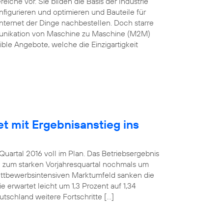
he vor. Sie bilden die Basis der Industrie
nfigurieren und optimieren und Bauteile für
nternet der Dinge nachbestellen. Doch starre
munikation von Maschine zu Maschine (M2M)
ble Angebote, welche die Einzigartigkeit
et mit Ergebnisanstieg ins
uartal 2016 voll im Plan. Das Betriebsergebnis
h zum starken Vorjahresquartal nochmals um
wettbewerbsintensiven Marktumfeld sanken die
 erwartet leicht um 1,3 Prozent auf 1,34
utschland weitere Fortschritte […]