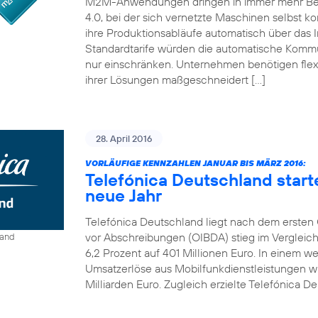
M2M-Anwendungen dringen in immer mehr Bereic
4.0, bei der sich vernetzte Maschinen selbst ko
ihre Produktionsabläufe automatisch über das I
Standardtarife würden die automatische Kom
nur einschränken. Unternehmen benötigen flexi
ihrer Lösungen maßgeschneidert […]
28. April 2016
VORLÄUFIGE KENNZAHLEN JANUAR BIS MÄRZ 2016:
Telefónica Deutschland start
neue Jahr
Telefónica Deutschland liegt nach dem ersten Q
vor Abschreibungen (OIBDA) stieg im Vergleic
land
6,2 Prozent auf 401 Millionen Euro. In einem 
Umsatzerlöse aus Mobilfunkdienstleistungen wie
Milliarden Euro. Zugleich erzielte Telefónica De