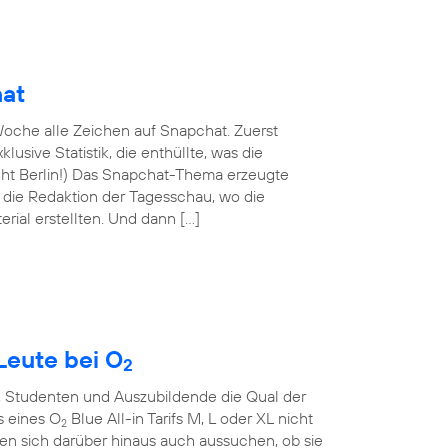
hat
oche alle Zeichen auf Snapchat. Zuerst
lusive Statistik, die enthüllte, was die
nicht Berlin!) Das Snapchat-Thema erzeugte
n die Redaktion der Tagesschau, wo die
rial erstellten. Und dann […]
Leute bei O
2
, Studenten und Auszubildende die Qual der
s eines O
Blue All-in Tarifs M, L oder XL nicht
2
en sich darüber hinaus auch aussuchen, ob sie