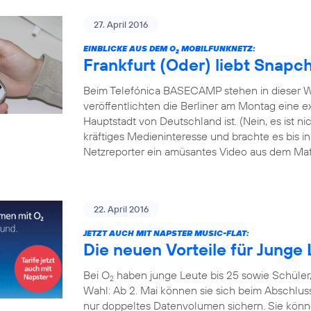
27. April 2016
EINBLICKE AUS DEM O
MOBILFUNKNETZ:
2
Frankfurt (Oder) liebt Snapc
Beim Telefónica BASECAMP stehen in dieser W
veröffentlichten die Berliner am Montag eine exk
Hauptstadt von Deutschland ist. (Nein, es ist 
kräftiges Medieninteresse und brachte es bis i
Netzreporter ein amüsantes Video aus dem Mate
22. April 2016
JETZT AUCH MIT NAPSTER MUSIC-FLAT:
Die neuen Vorteile für Junge 
Bei O
haben junge Leute bis 25 sowie Schüler
2
Wahl: Ab 2. Mai können sie sich beim Abschlus
nur doppeltes Datenvolumen sichern. Sie könn