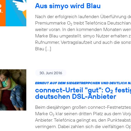
Aus simyo wird Blau
Nach der erfolgreich laufenden Überführung 
Premiummarke O
treibt Telefónica Deutschla
2
weiter voran. In den kommenden Monaten werde
Marke Blau umgestellt. simyo Nutzer erhalten z
Rufnummer, Vertragslaufzeit und auch die sonst
Blau […]
30. Juni 2016
ERNEUT AUF DEM SIEGERTREPPCHEN UND DEUTLICH NÄ
connect-Urteil "gut": O
festi
2
deutschen DSL-Anbieter
Beim diesjährigen großen connect-Festnetztes
Marke O
klar seinen dritten Platz aus dem Vor
2
Anbieter. Telefónica gelingt es, den Punkteabst
verringern. Dabei zahlen sich die vielfältigen 