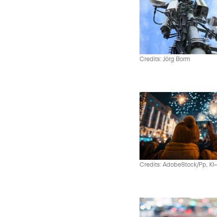
Credits: Jörg Borm
Credits: AdobeStock/Pp, KI-