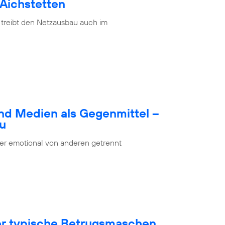
 Aichstetten
 treibt den Netzausbau auch im
nd Medien als Gegenmittel –
bu
oder emotional von anderen getrennt
ber typische Betrugsmaschen