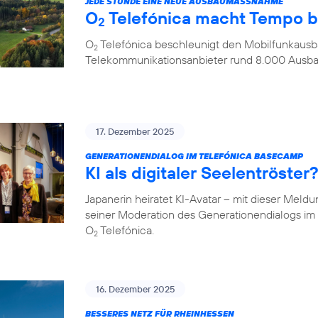
JEDE STUNDE EINE NEUE AUSBAUMASSNAHME
O
Telefónica macht Tempo 
2
O
Telefónica beschleunigt den Mobilfunkausba
2
Telekommunikationsanbieter rund 8.000 Aus
17. Dezember 2025
GENERATIONENDIALOG IM TELEFÓNICA BASECAMP
KI als digitaler Seelentröste
Japanerin heiratet KI-Avatar – mit dieser Meld
seiner Moderation des Generationendialogs 
O
Telefónica.
2
16. Dezember 2025
BESSERES NETZ FÜR RHEINHESSEN