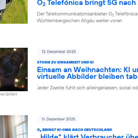
O
Telefónica bringt 5G nach
2
Der Telekommunikationsanbieter O
Telefónica
2
Württembergischen Allgäu weiter voran
12. Dezember 2025
STUDIE ZU EINSAMKEIT UND KI
Einsam an Weihnachten: KI u
virtuelle Abbilder bleiben ta
Jeder Zweite fühlt sich alleingelassen, sozial 
bile GmbH
11. Dezember 2025
O
BRINGT KI-OMA NACH DEUTSCHLAND
2
„Hilde“ klärt Verbraucher ü