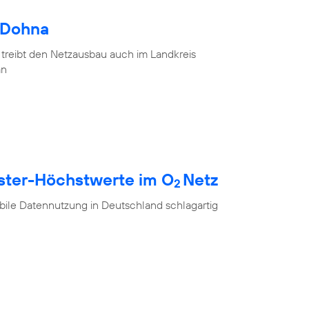
 Dohna
 treibt den Netzausbau auch im Landkreis
an
ester-Höchstwerte im O
Netz
2
ile Datennutzung in Deutschland schlagartig