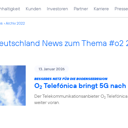
haltigkeit
Kunden
Investoren
Partner
Karriere
Presse
ws
Archiv 2022
Deutschland News zum Thema #o2
13. Januar 2026
BESSERES NETZ FÜR DIE BODENSEEREGION
O
Telefónica bringt 5G nach
2
Der Telekommunikationsanbieter O
Telefónica
2
weiter voran.