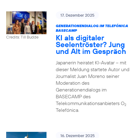
17. Dezember 2025
GENERATIONENDIALOG IM TELEFÓNICA
BASECAMP
KI als digitaler
Credits: Till Budde
Seelentröster? Jung
und Alt im Gespräch
Japanerin heiratet KI-Avatar – mit
dieser Meldung startete Autor und
Journalist Juan Moreno seiner
Moderation des
Generationendialogs im
BASECAMP des
Telekommunikationsanbieters O
2
Telefónica.
16. Dezember 2025