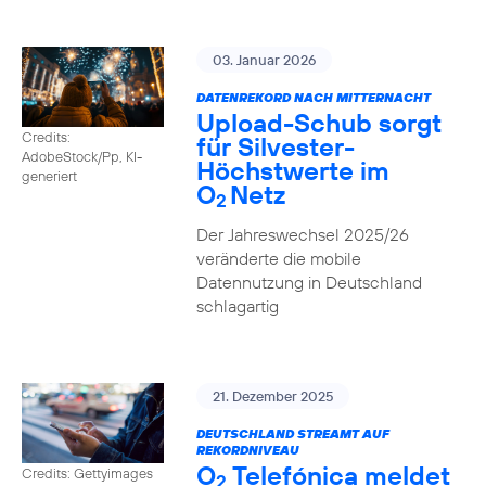
03. Januar 2026
DATENREKORD NACH MITTERNACHT
Upload-Schub sorgt
Credits:
für Silvester-
AdobeStock/Pp, KI-
Höchstwerte im
generiert
O
Netz
2
Der Jahreswechsel 2025/26
veränderte die mobile
Datennutzung in Deutschland
schlagartig
21. Dezember 2025
DEUTSCHLAND STREAMT AUF
REKORDNIVEAU
O
Telefónica meldet
Credits: Gettyimages
2