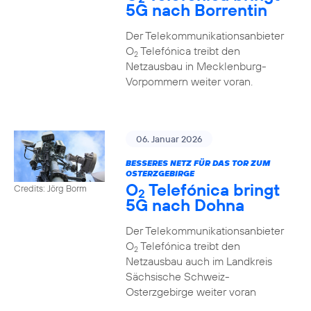
5G nach Borrentin
Der Telekommunikationsanbieter
O
Telefónica treibt den
2
Netzausbau in Mecklenburg-
Vorpommern weiter voran.
06. Januar 2026
BESSERES NETZ FÜR DAS TOR ZUM
OSTERZGEBIRGE
O
Telefónica bringt
Credits: Jörg Borm
2
5G nach Dohna
Der Telekommunikationsanbieter
O
Telefónica treibt den
2
Netzausbau auch im Landkreis
Sächsische Schweiz-
Osterzgebirge weiter voran