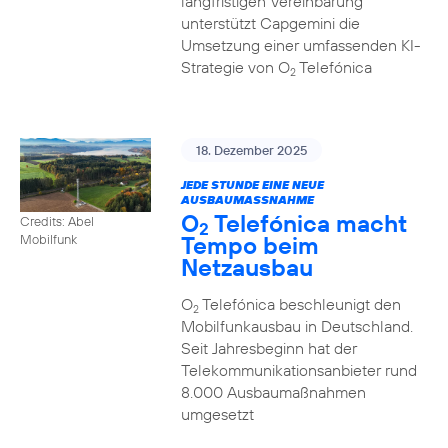
langfristigen Vereinbarung
unterstützt Capgemini die
Umsetzung einer umfassenden KI-
Strategie von O
Telefónica
2
18. Dezember 2025
JEDE STUNDE EINE NEUE
AUSBAUMASSNAHME
O
Telefónica macht
Credits: Abel
2
Tempo beim
Mobilfunk
Netzausbau
O
Telefónica beschleunigt den
2
Mobilfunkausbau in Deutschland.
Seit Jahresbeginn hat der
Telekommunikationsanbieter rund
8.000 Ausbaumaßnahmen
umgesetzt