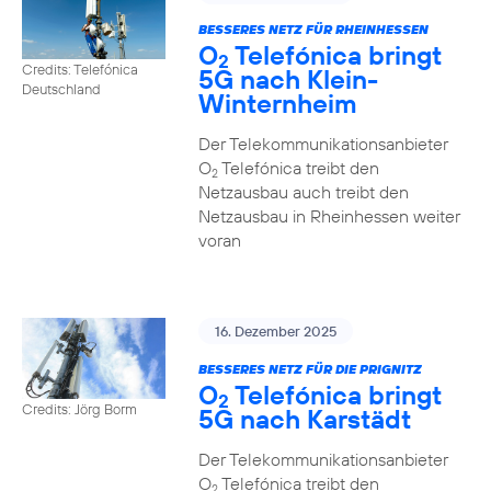
BESSERES NETZ FÜR RHEINHESSEN
O
Telefónica bringt
2
Credits: Telefónica
5G nach Klein-
Deutschland
Winternheim
Der Telekommunikationsanbieter
O
Telefónica treibt den
2
Netzausbau auch treibt den
Netzausbau in Rheinhessen weiter
voran
16. Dezember 2025
BESSERES NETZ FÜR DIE PRIGNITZ
O
Telefónica bringt
2
Credits: Jörg Borm
5G nach Karstädt
Der Telekommunikationsanbieter
O
Telefónica treibt den
2