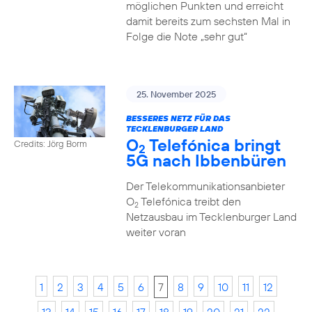
möglichen Punkten und erreicht
damit bereits zum sechsten Mal in
Folge die Note „sehr gut“
25. November 2025
BESSERES NETZ FÜR DAS
TECKLENBURGER LAND
O
Telefónica bringt
Credits: Jörg Borm
2
5G nach Ibbenbüren
Der Telekommunikationsanbieter
O
Telefónica treibt den
2
Netzausbau im Tecklenburger Land
weiter voran
1
2
3
4
5
6
7
8
9
10
11
12