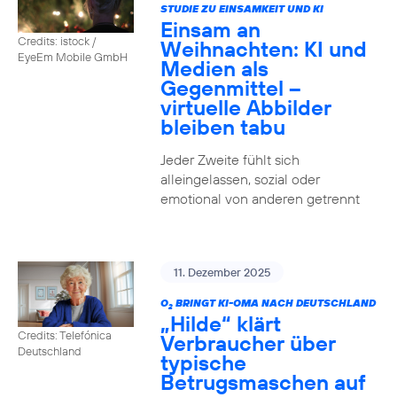
STUDIE ZU EINSAMKEIT UND KI
Einsam an
Credits: istock /
Weihnachten: KI und
EyeEm Mobile GmbH
Medien als
Gegenmittel –
virtuelle Abbilder
bleiben tabu
Jeder Zweite fühlt sich
alleingelassen, sozial oder
emotional von anderen getrennt
11. Dezember 2025
O
BRINGT KI-OMA NACH DEUTSCHLAND
2
„Hilde“ klärt
Credits: Telefónica
Verbraucher über
Deutschland
typische
Betrugsmaschen auf