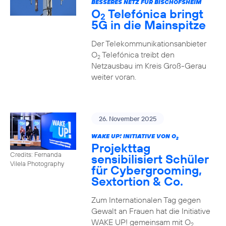
BESSERES NETZ FÜR BISCHOFSHEIM
O
Telefónica bringt
2
5G in die Mainspitze
Der Telekommunikationsanbieter
O
Telefónica treibt den
2
Netzausbau im Kreis Groß-Gerau
weiter voran.
26. November 2025
WAKE UP! INITIATIVE VON O
2
Projekttag
Credits: Fernanda
sensibilisiert Schüler
Vilela Photography
für Cybergrooming,
Sextortion & Co.
Zum Internationalen Tag gegen
Gewalt an Frauen hat die Initiative
WAKE UP! gemeinsam mit O
2