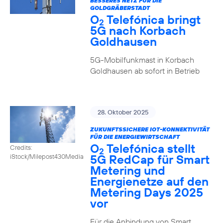
BESSERES NETZ FÜR DIE
GOLDGRÄBERSTADT
O
Telefónica bringt
2
5G nach Korbach
Goldhausen
5G-Mobilfunkmast in Korbach
Goldhausen ab sofort in Betrieb
28. Oktober 2025
ZUKUNFTSSICHERE IOT-KONNEKTIVITÄT
FÜR DIE ENERGIEWIRTSCHAFT
O
Telefónica stellt
Credits:
2
5G RedCap für Smart
iStock/Milepost430Media
Metering und
Energienetze auf den
Metering Days 2025
vor
Für die Anbindung von Smart