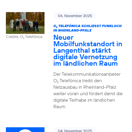
06. November 2025
O
TELEFÓNICA SCHLIESST FUNKLOCH I
2
N RHEINLAND-PFALZ
Neuer
Credits: O
Telefónica
2
Mobilfunkstandort in
Langenthal stärkt
digitale Vernetzung
im ländlichen Raum
Der Telekommunikationsanbieter
O
Telefónica treibt den
2
Netzausbau in Rheinland-Pfalz
weiter voran und fördert damit die
digitale Teilhabe im ländlichen
Raum.
04. November 2025