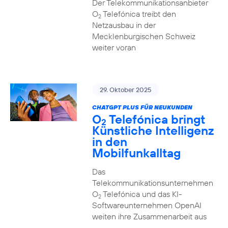
Der Telekommunikationsanbieter
O
Telefónica treibt den
2
Netzausbau in der
Mecklenburgischen Schweiz
weiter voran
29. Oktober 2025
CHATGPT PLUS FÜR NEUKUNDEN
O
Telefónica bringt
2
Künstliche Intelligenz
in den
Mobilfunkalltag
Das
Telekommunikationsunternehmen
O
Telefónica und das KI-
2
Softwareunternehmen OpenAI
weiten ihre Zusammenarbeit aus