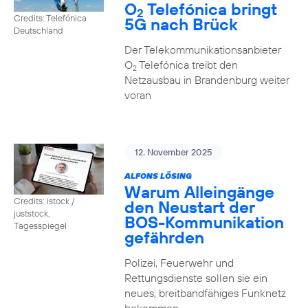
O
Telefónica bringt
2
Credits: Telefónica
5G nach Brück
Deutschland
Der Telekommunikationsanbieter
O
Telefónica treibt den
2
Netzausbau in Brandenburg weiter
voran
12. November 2025
ALFONS LÖSING
Warum Alleingänge
Credits: istock /
den Neustart der
juststock,
BOS-Kommunikation
Tagesspiegel
gefährden
Polizei, Feuerwehr und
Rettungsdienste sollen sie ein
neues, breitbandfähiges Funknetz