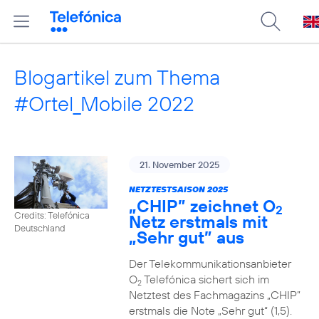
Blogartikel zum Thema
#Ortel_Mobile 2022
21. November 2025
NETZTESTSAISON 2025
„CHIP” zeichnet O
2
Credits: Telefónica
Netz erstmals mit
Deutschland
„Sehr gut” aus
Der Telekommunikationsanbieter
O
Telefónica sichert sich im
2
Netztest des Fachmagazins „CHIP”
erstmals die Note „Sehr gut“ (1,5).