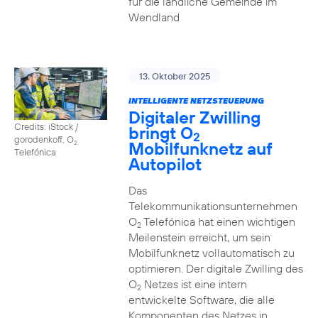
für die ländliche Gemeinde im
Wendland
13. Oktober 2025
INTELLIGENTE NETZSTEUERUNG
Digitaler Zwilling
Credits: iStock /
bringt O
2
gorodenkoff, O
Mobilfunknetz auf
2
Telefónica
Autopilot
Das
Telekommunikationsunternehmen
O
Telefónica hat einen wichtigen
2
Meilenstein erreicht, um sein
Mobilfunknetz vollautomatisch zu
optimieren. Der digitale Zwilling des
O
Netzes ist eine intern
2
entwickelte Software, die alle
Komponenten des Netzes in