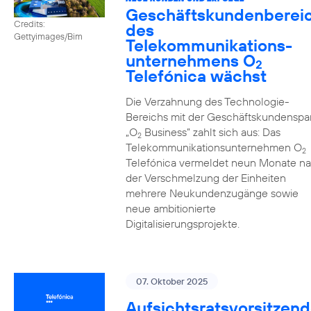
Geschäftskundenberei
Credits:
des
Gettyimages/Bim
Telekommunikations­
unternehmens O
2
Telefónica wächst
Die Verzahnung des Technologie-
Bereichs mit der Geschäftskundenspa
„O
Business” zahlt sich aus: Das
2
Telekommunikationsunternehmen O
2
Telefónica vermeldet neun Monate n
der Verschmelzung der Einheiten
mehrere Neukundenzugänge sowie
neue ambitionierte
Digitalisierungsprojekte.
07. Oktober 2025
Aufsichtsratsvorsitzend