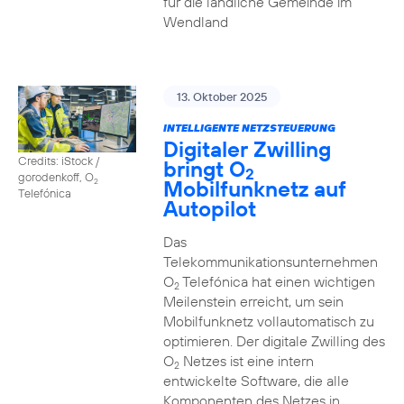
für die ländliche Gemeinde im
Wendland
13. Oktober 2025
INTELLIGENTE NETZSTEUERUNG
Digitaler Zwilling
Credits: iStock /
bringt O
2
gorodenkoff, O
Mobilfunknetz auf
2
Telefónica
Autopilot
Das
Telekommunikationsunternehmen
O
Telefónica hat einen wichtigen
2
Meilenstein erreicht, um sein
Mobilfunknetz vollautomatisch zu
optimieren. Der digitale Zwilling des
O
Netzes ist eine intern
2
entwickelte Software, die alle
Komponenten des Netzes in