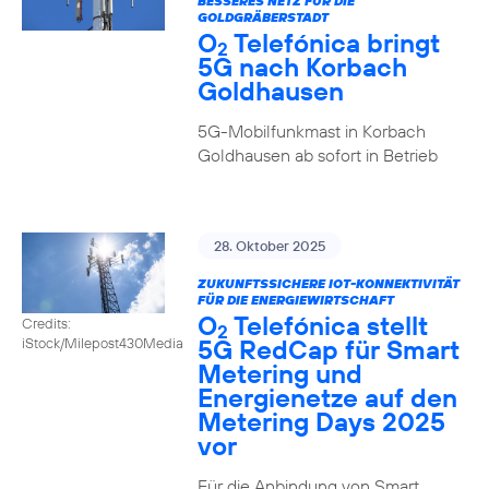
BESSERES NETZ FÜR DIE
GOLDGRÄBERSTADT
O
Telefónica bringt
2
5G nach Korbach
Goldhausen
5G-Mobilfunkmast in Korbach
Goldhausen ab sofort in Betrieb
28. Oktober 2025
ZUKUNFTSSICHERE IOT-KONNEKTIVITÄT
FÜR DIE ENERGIEWIRTSCHAFT
O
Telefónica stellt
Credits:
2
5G RedCap für Smart
iStock/Milepost430Media
Metering und
Energienetze auf den
Metering Days 2025
vor
Für die Anbindung von Smart