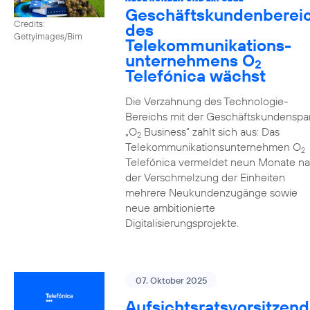
Geschäftskundenberei
Credits:
des
Gettyimages/Bim
Telekommunikations­
unternehmens O
2
Telefónica wächst
Die Verzahnung des Technologie-
Bereichs mit der Geschäftskundenspa
„O
Business” zahlt sich aus: Das
2
Telekommunikationsunternehmen O
2
Telefónica vermeldet neun Monate n
der Verschmelzung der Einheiten
mehrere Neukundenzugänge sowie
neue ambitionierte
Digitalisierungsprojekte.
07. Oktober 2025
Aufsichtsratsvorsitzend