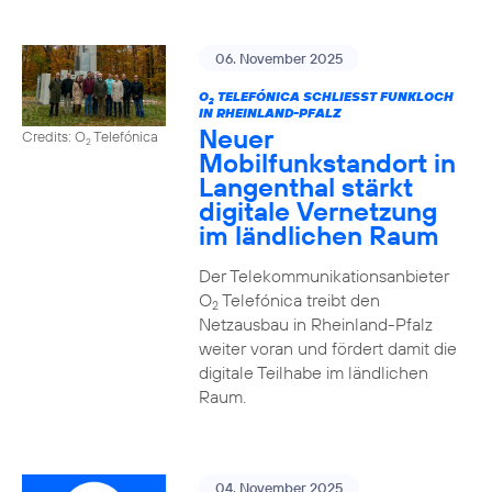
06. November 2025
O
TELEFÓNICA SCHLIESST FUNKLOCH I
2
N RHEINLAND-PFALZ
Neuer
Credits: O
Telefónica
2
Mobilfunkstandort in
Langenthal stärkt
digitale Vernetzung
im ländlichen Raum
Der Telekommunikationsanbieter
O
Telefónica treibt den
2
Netzausbau in Rheinland-Pfalz
weiter voran und fördert damit die
digitale Teilhabe im ländlichen
Raum.
04. November 2025