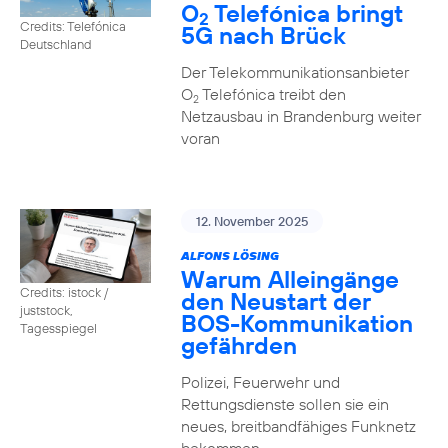
O
Telefónica bringt
2
Credits: Telefónica
5G nach Brück
Deutschland
Der Telekommunikationsanbieter
O
Telefónica treibt den
2
Netzausbau in Brandenburg weiter
voran
12. November 2025
ALFONS LÖSING
Warum Alleingänge
Credits: istock /
den Neustart der
juststock,
BOS-Kommunikation
Tagesspiegel
gefährden
Polizei, Feuerwehr und
Rettungsdienste sollen sie ein
neues, breitbandfähiges Funknetz