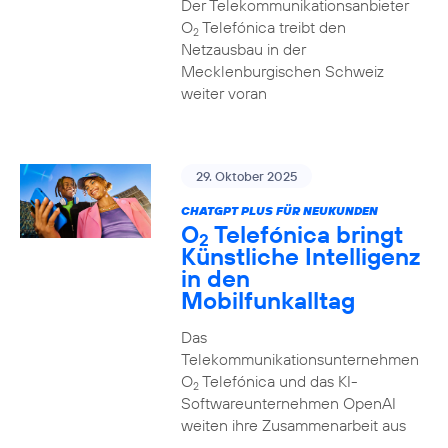
Der Telekommunikationsanbieter
O
Telefónica treibt den
2
Netzausbau in der
Mecklenburgischen Schweiz
weiter voran
29. Oktober 2025
CHATGPT PLUS FÜR NEUKUNDEN
O
Telefónica bringt
2
Künstliche Intelligenz
in den
Mobilfunkalltag
Das
Telekommunikationsunternehmen
O
Telefónica und das KI-
2
Softwareunternehmen OpenAI
weiten ihre Zusammenarbeit aus