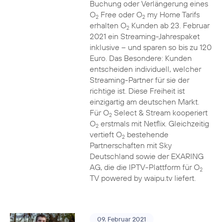
Buchung oder Verlängerung eines
O
Free oder O
my Home Tarifs
2
2
erhalten O
Kunden ab 23. Februar
2
2021 ein Streaming-Jahrespaket
inklusive – und sparen so bis zu 120
Euro. Das Besondere: Kunden
entscheiden individuell, welcher
Streaming-Partner für sie der
richtige ist. Diese Freiheit ist
einzigartig am deutschen Markt.
Für O
Select & Stream kooperiert
2
O
erstmals mit Netflix. Gleichzeitig
2
vertieft O
bestehende
2
Partnerschaften mit Sky
Deutschland sowie der EXARING
AG, die die IPTV-Plattform für O
2
TV powered by waipu.tv liefert.
09. Februar 2021