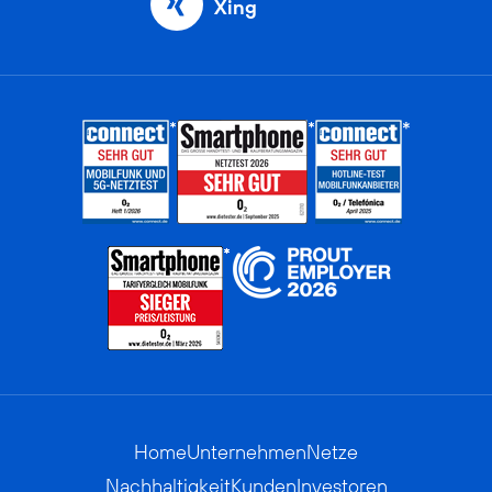
Xing
Home
Unternehmen
Netze
Nachhaltigkeit
Kunden
Investoren