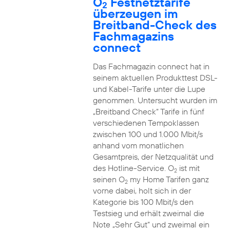
O
Festnetztarife
2
überzeugen im
Breitband-Check des
Fachmagazins
connect
Das Fachmagazin connect hat in
seinem aktuellen Produkttest DSL-
und Kabel-Tarife unter die Lupe
genommen. Untersucht wurden im
„Breitband Check“ Tarife in fünf
verschiedenen Tempoklassen
zwischen 100 und 1.000 Mbit/s
anhand vom monatlichen
Gesamtpreis, der Netzqualität und
des Hotline-Service. O
ist mit
2
seinen O
my Home Tarifen ganz
2
vorne dabei, holt sich in der
Kategorie bis 100 Mbit/s den
Testsieg und erhält zweimal die
Note „Sehr Gut“ und zweimal ein