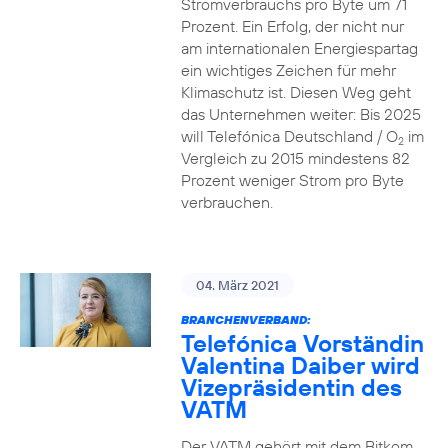
Stromverbrauchs pro Byte um 71
Prozent. Ein Erfolg, der nicht nur
am internationalen Energiespartag
ein wichtiges Zeichen für mehr
Klimaschutz ist. Diesen Weg geht
das Unternehmen weiter: Bis 2025
will Telefónica Deutschland / O
im
2
Vergleich zu 2015 mindestens 82
Prozent weniger Strom pro Byte
verbrauchen.
04. März 2021
BRANCHENVERBAND:
Telefónica Vorständin
Valentina Daiber wird
Vizepräsidentin des
VATM
Der VATM gehört mit dem Bitkom