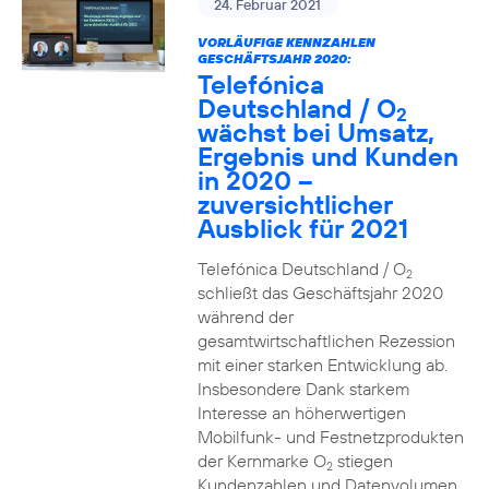
24. Februar 2021
VORLÄUFIGE KENNZAHLEN
GESCHÄFTSJAHR 2020:
Telefónica
Deutschland / O
2
wächst bei Umsatz,
Ergebnis und Kunden
in 2020 –
zuversichtlicher
Ausblick für 2021
Telefónica Deutschland / O
2
schließt das Geschäftsjahr 2020
während der
gesamtwirtschaftlichen Rezession
mit einer starken Entwicklung ab.
Insbesondere Dank starkem
Interesse an höherwertigen
Mobilfunk- und Festnetzprodukten
der Kernmarke O
stiegen
2
Kundenzahlen und Datenvolumen