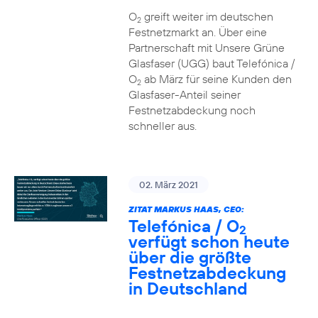
O
greift weiter im deutschen
2
Festnetzmarkt an. Über eine
Partnerschaft mit Unsere Grüne
Glasfaser (UGG) baut Telefónica /
O
ab März für seine Kunden den
2
Glasfaser-Anteil seiner
Festnetzabdeckung noch
schneller aus.
02. März 2021
ZITAT MARKUS HAAS, CEO:
Telefónica / O
2
verfügt schon heute
über die größte
Festnetzabdeckung
in Deutschland