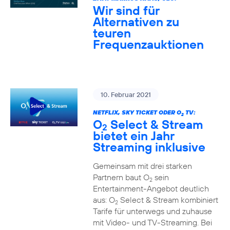
Wir sind für
Alternativen zu
teuren
Frequenzauktionen
10. Februar 2021
NETFLIX, SKY TICKET ODER O
TV:
2
O
Select & Stream
2
bietet ein Jahr
Streaming inklusive
Gemeinsam mit drei starken
Partnern baut O
sein
2
Entertainment-Angebot deutlich
aus: O
Select & Stream kombiniert
2
Tarife für unterwegs und zuhause
mit Video- und TV-Streaming. Bei