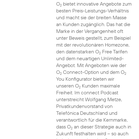
O
bietet innovative Angebote zum
2
besten Preis-Leistungs-Verhältnis
und macht sie der breiten Masse
an Kunden zugänglich. Das hat die
Marke in der Vergangenheit oft
unter Beweis gestellt, zum Beispiel
mit der revolutionären Homezone,
den datenstarken O
Free Tarifen
2
und dem neuartigen Unlimited-
Angebot. Mit Angeboten wie der
O
Connect-Option und dem O
2
2
You Konfigurator bieten wir
unseren O
Kunden maximale
2
Freiheit. Im connect Podcast
unterstreicht Wolfgang Metze,
Privatkundenvorstand von
Telefónica Deutschland und
verantwortlich für die Kernmarke,
dass O
an dieser Strategie auch in
2
Zukunft festhalten wird – so auch