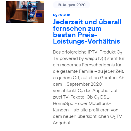
18. August 2020
O
TV 2.0:
2
Jederzeit und überall
fernsehen zum
besten Preis-
Leistungs-Verhältnis
Das erfolgreiche IPTV-Produkt O
2
TV powered by waipu.tv(1) steht für
ein modernes Fernseherlebnis für
die gesamte Familie – zu jeder Zeit,
an jedem Ort, auf allen Geräten. Ab
dem 1. September 2020
verschlankt O
das Angebot auf
2
zwei TV-Pakete. Ob O
DSL-,
2
HomeSpot- oder Mobilfunk-
Kunden – sie alle profitieren von
dem neuen übersichtlichen O
TV
2
Angebot.