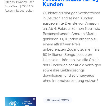
2
Credits: Pixabay User
Kunden
StockSnap
|
CC0 1.0,
Ausschnitt bearbeitet
O
bietet als einziger Netzbetreiber
2
in Deutschland seinen Kunden
ausgewählte Dienste von Amazon
an. Ab 4. Februar können Neu- wie
Bestandskunden Amazon Music
genießen: O
Kunden erhalten zu
2
einem attraktiven Preis
unbegrenzten Zugang zu mehr als
50 Millionen Songs, beliebten
Hörspielen, können live alle Spiele
der Bundesliga per Audio verfolgen
sowie ihre Lieblingssongs
downloaden und so unterwegs
ohne Internetverbindung nutzen.
1
28. Januar 2020