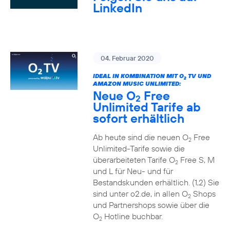
LinkedIn
04. Februar 2020
IDEAL IN KOMBINATION MIT O
TV UND
2
AMAZON MUSIC UNLIMITED:
Neue O
Free
2
Unlimited Tarife ab
sofort erhältlich
Ab heute sind die neuen O
Free
2
Unlimited-Tarife sowie die
überarbeiteten Tarife O
Free S, M
2
und L für Neu- und für
Bestandskunden erhältlich. (1,2) Sie
sind unter o2.de, in allen O
Shops
2
und Partnershops sowie über die
O
Hotline buchbar.
2