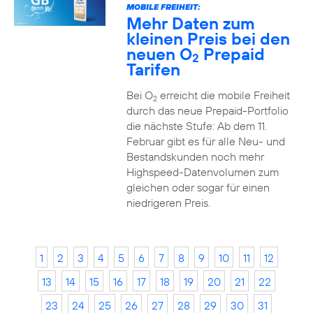
MOBILE FREIHEIT:
Mehr Daten zum
kleinen Preis bei den
neuen O
Prepaid
2
Tarifen
Bei O
erreicht die mobile Freiheit
2
durch das neue Prepaid-Portfolio
die nächste Stufe: Ab dem 11.
Februar gibt es für alle Neu- und
Bestandskunden noch mehr
Highspeed-Datenvolumen zum
gleichen oder sogar für einen
niedrigeren Preis.
1
2
3
4
5
6
7
8
9
10
11
12
13
14
15
16
17
18
19
20
21
22
23
24
25
26
27
28
29
30
31