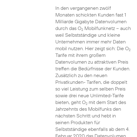
In den vergangenen zwölf
Monaten schickten Kunden fast 1
Milliarde Gigabyte Datenvolumen
durch das O
Mobilfunknetz – auch
2
weil Selbstständige und kleine
Unternehmen immer mehr Daten
mobil nutzen. Hier zeigt sich: Die O
2
Tarife mit ihrem großem
Datenvolumen zu attraktiven Preis
treffen die Bedürfnisse der Kunden.
Zusätzlich zu den neuen
Privatkunden- Tarifen, die doppelt
so viel Leistung zum selben Preis
sowie drei neue Unlimited-Tarife
bieten, geht O
mit dem Start des
2
Jahrzehnts des Mobilfunks den
nächsten Schritt und hebt in
seinen Produkten für
Selbstständige ebenfalls ab dem 4.
Februar 2020 das Datenvolumen