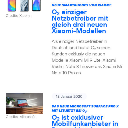
NEUE SMARTPHONES VON XIAOMI:
O
einziger
2
Credits: Xiaomi
Netzbetreiber mit
gleich drei neuen
Xiaomi-Modellen
Als einziger Netzbetreiber in
Deutschland bietet O
seinen
2
Kunden exklusiv die neuen
Modelle Xiaomi Mi 9 Lite, Xiaomi
Redmi Note 8T sowie das Xiaomi Mi
Note 10 Pro an.
13. Januar 2020
DAS NEUE MICROSOFT SURFACE PRO X
MIT LTE JETZT BEI O
:
2
O
ist exklusiver
Credits: Microsoft
2
Mobilfunkanbieter in