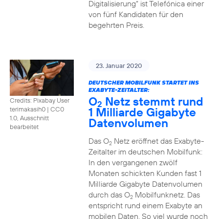
Digitalisierung“ ist Telefónica einer
von fünf Kandidaten für den
begehrten Preis.
23. Januar 2020
DEUTSCHER MOBILFUNK STARTET INS
EXABYTE-ZEITALTER:
O
Netz stemmt rund
Credits: Pixabay User
2
1 Milliarde Gigabyte
terimakasih0
|
CC0
1.0, Ausschnitt
Datenvolumen
bearbeitet
Das O
Netz eröffnet das Exabyte-
2
Zeitalter im deutschen Mobilfunk:
In den vergangenen zwölf
Monaten schickten Kunden fast 1
Milliarde Gigabyte Datenvolumen
durch das O
Mobilfunknetz. Das
2
entspricht rund einem Exabyte an
mobilen Daten. So viel wurde noch