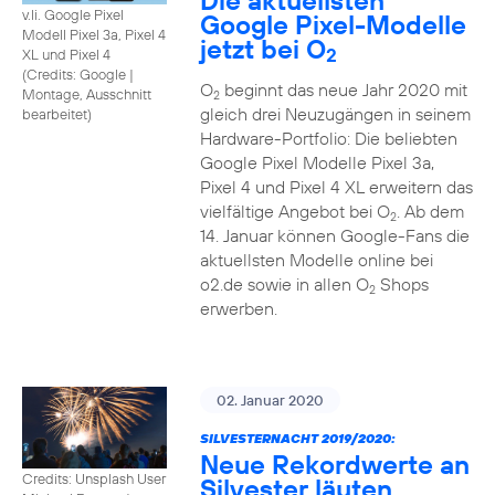
Die aktuellsten
v.li. Google Pixel
Google Pixel-Modelle
Modell Pixel 3a, Pixel 4
jetzt bei O
2
XL und Pixel 4
(
Credits: Google
|
O
beginnt das neue Jahr 2020 mit
Montage, Ausschnitt
2
gleich drei Neuzugängen in seinem
bearbeitet
)
Hardware-Portfolio: Die beliebten
Google Pixel Modelle Pixel 3a,
Pixel 4 und Pixel 4 XL erweitern das
vielfältige Angebot bei O
. Ab dem
2
14. Januar können Google-Fans die
aktuellsten Modelle online bei
o2.de sowie in allen O
Shops
2
erwerben.
02. Januar 2020
SILVESTERNACHT 2019/2020:
Neue Rekordwerte an
Credits: Unsplash User
Silvester läuten