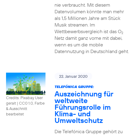
nie verbraucht. Mit diesem
Datenvolumen könnte man mehr
als 1,5 Millionen Jahre am Stück
Musik streamen. Im
Wettbewerbsvergleich ist das O
2
Netz damit ganz vorne mit dabei,
wenn es um die mobile
Datennutzung in Deutschland geht.
22. Januar 2020
TELEFÓNICA GRUPPE:
Auszeichnung für
Credits: Pixabay User
weltweite
geralt
|
CC0 1.0, Farbe
Führungsrolle im
& Ausschnitt
Klima- und
bearbeitet
Umweltschutz
Die Telefónica Gruppe gehört zu