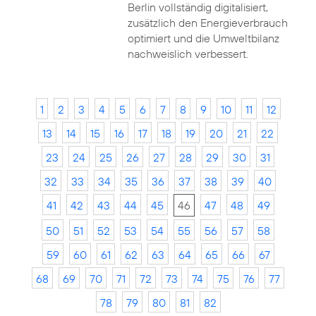
Berlin vollständig digitalisiert,
zusätzlich den Energieverbrauch
optimiert und die Umweltbilanz
nachweislich verbessert.
1
2
3
4
5
6
7
8
9
10
11
12
13
14
15
16
17
18
19
20
21
22
23
24
25
26
27
28
29
30
31
32
33
34
35
36
37
38
39
40
41
42
43
44
45
46
47
48
49
50
51
52
53
54
55
56
57
58
59
60
61
62
63
64
65
66
67
68
69
70
71
72
73
74
75
76
77
78
79
80
81
82