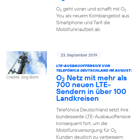
O
geht voran und schafft mit O
2
2
You als neuem Kombiangebot aus
Smartphone und Tarif die
Mobilfunklaufzeit ab.
23. September 2019
LTE-AUSBAUOFFENSIVE VON
TELEFÓNICA DEUTSCHLAND IM AUGUST:
O
Netz mit mehr als
Credits: Jörg Borm
2
700 neuen LTE-
Sendern in über 100
Landkreisen
Telefónica Deutschland setzt ihre
bundesweite LTE-Ausbauoffensive
konsequent fort, um die
Mobilfunkversorgung für O
2
Kunden deutlich zu verbessern.