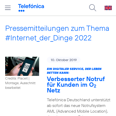
Pressemitteilungen zum Thema
#Internet_der_Dinge 2022
10. Oktober 2019
EIN DIGITALER SERVICE, DER LEBEN
RETTEN KANN:
Verbesserter Notruf
Credits: Placeit
|
für Kunden im O
Montage, Ausschnitt
2
bearbeitet
Netz
Telefónica Deutschland unterstützt
ab sofort das neue Notrufsystem
AML (Advanced Mobile Location),