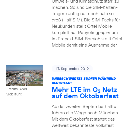
Umwelt- und Klimaschutz stark zu
machen. So sind die SIM-Karten-
Träger künftig nur noch halb so
groß (Half SIM). Die SIM-Packs für
Neukunden stellt Ortel Mobile
komplett auf Recyclingpapier um.
Im Prepaid-SIM-Bereich stellt Ortel
Mobile damit eine Ausnahme dar.
17. September 2019
UNBESCHWERTES SURFEN WÄHREND
DER WIESN:
Mehr LTE im O
Netz
Credits: Abel
2
auf dem Oktoberfest
Mobilfunk
Ab der zweiten Septemberhälfte
führen alle Wege nach München:
Mit dem Oktoberfest startet das
weltweit bekannteste Volksfest