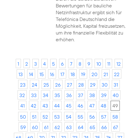
Bewertungen für bauliche
Netzinfrastruktur ergibt sich für
Telefónica Deutschland die
Möglichkeit, Kapital freizusetzen,
um ihre finanzielle Flexibilität zu
erhöhen.
1
2
3
4
5
6
7
8
9
10
11
12
13
14
15
16
17
18
19
20
21
22
23
24
25
26
27
28
29
30
31
32
33
34
35
36
37
38
39
40
41
42
43
44
45
46
47
48
49
50
51
52
53
54
55
56
57
58
59
60
61
62
63
64
65
66
67
68
69
70
71
72
73
74
75
76
77