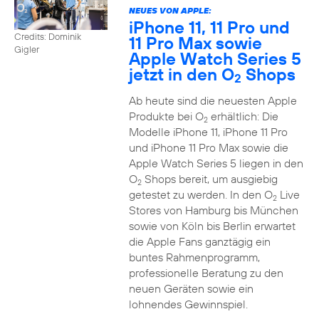
NEUES VON APPLE:
iPhone 11, 11 Pro und
Credits: Dominik
11 Pro Max sowie
Gigler
Apple Watch Series 5
jetzt in den O
Shops
2
Ab heute sind die neuesten Apple
Produkte bei O
erhältlich: Die
2
Modelle iPhone 11, iPhone 11 Pro
und iPhone 11 Pro Max sowie die
Apple Watch Series 5 liegen in den
O
Shops bereit, um ausgiebig
2
getestet zu werden. In den O
Live
2
Stores von Hamburg bis München
sowie von Köln bis Berlin erwartet
die Apple Fans ganztägig ein
buntes Rahmenprogramm,
professionelle Beratung zu den
neuen Geräten sowie ein
lohnendes Gewinnspiel.