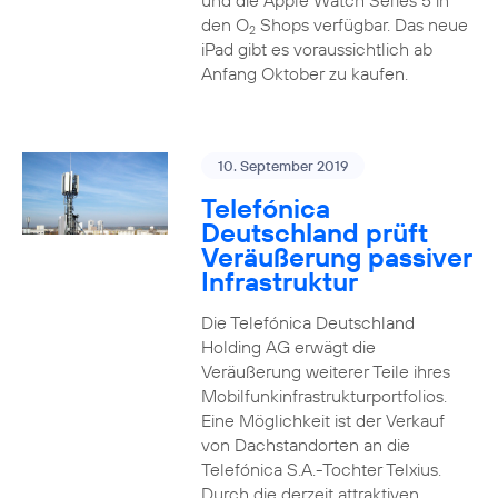
und die Apple Watch Series 5 in
den O
Shops verfügbar. Das neue
2
iPad gibt es voraussichtlich ab
Anfang Oktober zu kaufen.
10. September 2019
Telefónica
Deutschland prüft
Veräußerung passiver
Infrastruktur
Die Telefónica Deutschland
Holding AG erwägt die
Veräußerung weiterer Teile ihres
Mobilfunkinfrastrukturportfolios.
Eine Möglichkeit ist der Verkauf
von Dachstandorten an die
Telefónica S.A.-Tochter Telxius.
Durch die derzeit attraktiven