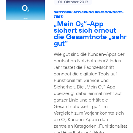
01. Oktober 2019
SPITZENPLATZIERUNG BEIM CONNECT-
TEST:
„Mein O
“-App
2
sichert sich erneut
die Gesamtnote „sehr
gut“
Wie gut sind die Kunden-Apps der
deutschen Netzbetreiber? Jedes
Jahr testet die Fachzeitschrift
connect die digitalen Tools auf
Funktionalität, Service und
Sicherheit. Die „Mein O
“-App
2
überzeugt dabei einmal mehr auf
ganzer Linie und erhält die
Gesamtnote „sehr gut“. Im
Vergleich zum Vorjahr konnte sich
die O
Kunden-App in den
2
zentralen Kategorien „Funktionalität
und Handhabung“ (Note