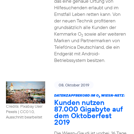
das eine genaue Ortung von
Hilfesuchenden erlaubt und im
Ernstfall Leben retten kann. Von
der neuen Technik profitieren
grundsätzlich alle Kunden der
Kernmarke O
sowie aller weiteren
2
Marken und Partnermarken von
Telefónica Deutschland, die ein
Endgerät mit Android-
Betriebssystem besitzen.
08. Oktober 2019
DATENZAPFREKORD IM O
WIESN-NETZ:
2
Kunden nutzen
Credits: Pixabay User
87.000 Gigabyte auf
Pexels
|
CC0 1.0,
dem Oktoberfest
Ausschnitt bearbeitet
2019
Die Wiesn-Gaudi ist vorbei. 16 Tage