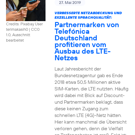
27. Mai 2019
VERBESSERTE NETZABDECKUNG UND
EXZELLENTE SPRACHQUALITÄT:
Partnermarken von
Credits: Pixabay User
Telefónica
terimakasih0
|
CC0
1.0, Ausschnitt
Deutschland
bearbeitet
profitieren vom
Ausbau des LTE-
Netzes
Laut Jahresbericht der
Bundesnetzagentur gab es Ende
2018 etwa 50,5 Millionen aktive
SIM-Karten, die LTE nutzten. Häufig
wird dabei mit Blick auf Discount-
und Partnermarken beklagt, dass
diese keinen Zugang zum
schnellen LTE (4G)-Netz hätten.
Hier kann manchmal die Übersicht
verloren gehen, denn die Vielfalt