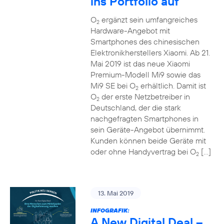
ins Portfolio auf
O
ergänzt sein umfangreiches
2
Hardware-Angebot mit
Smartphones des chinesischen
Elektronikherstellers Xiaomi. Ab 21.
Mai 2019 ist das neue Xiaomi
Premium-Modell Mi9 sowie das
Mi9 SE bei O
erhältlich. Damit ist
2
O
der erste Netzbetreiber in
2
Deutschland, der die stark
nachgefragten Smartphones in
sein Geräte-Angebot übernimmt.
Kunden können beide Geräte mit
oder ohne Handyvertrag bei O
[…]
2
13. Mai 2019
INFOGRAFIK:
A New Digital Deal –