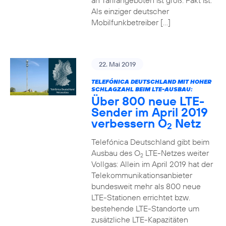
an Tarifangeboten ist groß. Fakt ist:
Als einziger deutscher
Mobilfunkbetreiber […]
22. Mai 2019
TELEFÓNICA DEUTSCHLAND MIT HOHER
SCHLAGZAHL BEIM LTE-AUSBAU:
Über 800 neue LTE-
Sender im April 2019
verbessern O
Netz
2
Telefónica Deutschland gibt beim
Ausbau des O
LTE-Netzes weiter
2
Vollgas: Allein im April 2019 hat der
Telekommunikationsanbieter
bundesweit mehr als 800 neue
LTE-Stationen errichtet bzw.
bestehende LTE-Standorte um
zusätzliche LTE-Kapazitäten