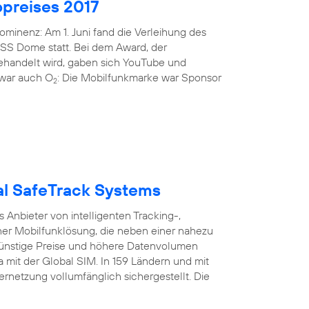
preises 2017
minenz: Am 1. Juni fand die Verleihung des
ISS Dome statt. Bei dem Award, der
gehandelt wird, gaben sich YouTube und
i war auch O
: Die Mobilfunkmarke war Sponsor
2
bal SafeTrack Systems
Anbieter von intelligenten Tracking-,
er Mobilfunklösung, die neben einer nahezu
nstige Preise und höhere Datenvolumen
a mit der Global SIM. In 159 Ländern und mit
ernetzung vollumfänglich sichergestellt. Die