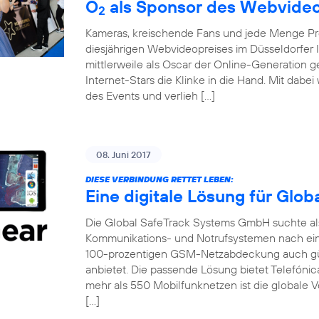
O
als Sponsor des Webvideo
2
Kameras, kreischende Fans und jede Menge Pro
diesjährigen Webvideopreises im Düsseldorfer 
mittlerweile als Oscar der Online-Generation 
Internet-Stars die Klinke in die Hand. Mit dabe
des Events und verlieh […]
08. Juni 2017
DIESE VERBINDUNG RETTET LEBEN:
Eine digitale Lösung für Glo
Die Global SafeTrack Systems GmbH suchte als 
Kommunikations- und Notrufsystemen nach ein
100-prozentigen GSM-Netzabdeckung auch gü
anbietet. Die passende Lösung bietet Telefónic
mehr als 550 Mobilfunknetzen ist die globale V
[…]