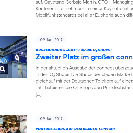
auf. Cayetano Carbajo Martín, CTO – Managing
Konferenz-Teilnehmern in seiner Keynote mit 
Mobilfunkstandards bei aller Euphorie auch diff
09. Juni 2017
AUSZEICHNUNG „GUT“ FÜR DIE O
SHOPS:
2
Zweiter Platz im großen conn
In der aktuellen Ausgabe der connect überzeug
in den O
Shops: Die Shops der blauen Marke la
2
gleichauf mit der Deutschen Telekom auf einem
Jahr halbieren die O
Shops den Punkteabstand z
2
[…]
09. Juni 2017
YOUTUBE STARS AUF DEM BLAUEN TEPPICH: