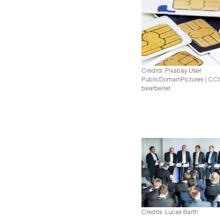
Credits: Pixabay User
PublicDomainPictures
|
CC0 
bearbeitet
Credits: Lucas Barth