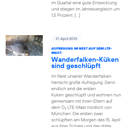
im Quartal eine gute Entwicklung
und stiegen im Jahresvergleich um
1,5 Prozent. […]
17. April 2015
AUFREGUNG IM NEST AUF DEM LTE-
MAST:
Wanderfalken-Küken
sind geschlüpft
Im Nest unserer Wanderfalken
herrscht große Aufregung. Denn
endlich sind die ersten
Küken geschlüpft und wohnen nun
gemeinsam mit ihren Eltern auf
dem O
LTE-Mast nördlich von
2
München. Die ersten zwei
schlüpften am Morgen des 15. April
aus ihrer Schale und das dritte