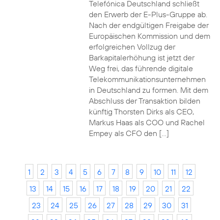
Telefónica Deutschland schließt
den Erwerb der E-Plus-Gruppe ab.
Nach der endgültigen Freigabe der
Europäischen Kommission und dem
erfolgreichen Vollzug der
Barkapitalerhöhung ist jetzt der
Weg frei, das führende digitale
Telekommunikationsunternehmen
in Deutschland zu formen. Mit dem
Abschluss der Transaktion bilden
künftig Thorsten Dirks als CEO,
Markus Haas als COO und Rachel
Empey als CFO den […]
1
2
3
4
5
6
7
8
9
10
11
12
13
14
15
16
17
18
19
20
21
22
23
24
25
26
27
28
29
30
31