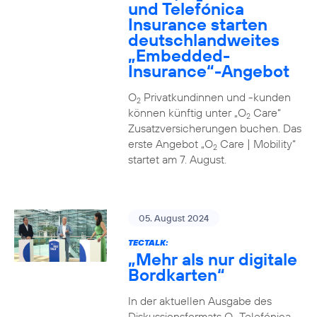
und Telefónica
Insurance starten
deutschlandweites
„Embedded-
Insurance“-Angebot
O
Privatkundinnen und -kunden
2
können künftig unter „O
Care“
2
Zusatzversicherungen buchen. Das
erste Angebot „O
Care | Mobility“
2
startet am 7. August.
05. August 2024
TECTALK:
„Mehr als nur digitale
Bordkarten“
In der aktuellen Ausgabe des
Diskussionsformats O
Telefónica