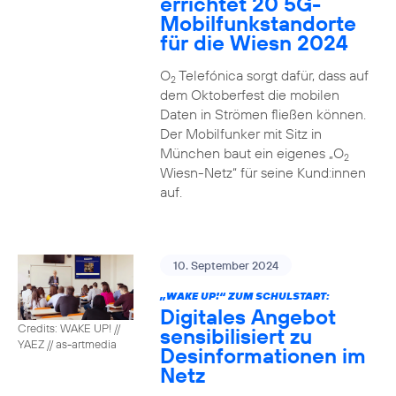
errichtet 20 5G-
Mobilfunkstandorte
für die Wiesn 2024
O
Telefónica sorgt dafür, dass auf
2
dem Oktoberfest die mobilen
Daten in Strömen fließen können.
Der Mobilfunker mit Sitz in
München baut ein eigenes „O
2
Wiesn-Netz“ für seine Kund:innen
auf.
10. September 2024
„WAKE UP!“ ZUM SCHULSTART:
Digitales Angebot
Credits: WAKE UP! //
sensibilisiert zu
YAEZ // as-artmedia
Desinformationen im
Netz