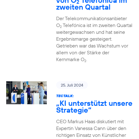
von O
Telefónica im
2
zweiten Quartal
Der Telekommunikationsanbieter
O
Telefónica ist im zweiten Quartal
2
weitergewachsen und hat seine
Ergebnismarge gesteigert.
Getrieben war das Wachstum vor
allem von der Stärke der
Kernmarke O
.
2
25. Juli 2024
TECTALK:
„KI unterstützt unsere
Strategie“
CEO Markus Haas diskutiert mit
Expertin Vanessa Cann über den
richtigen Einsatz von Künstlicher