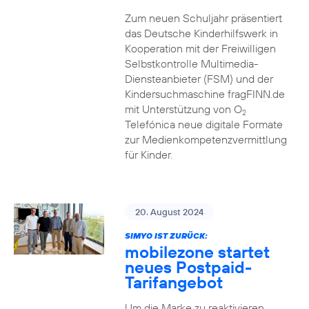
Zum neuen Schuljahr präsentiert
das Deutsche Kinderhilfswerk in
Kooperation mit der Freiwilligen
Selbstkontrolle Multimedia-
Diensteanbieter (FSM) und der
Kindersuchmaschine fragFINN.de
mit Unterstützung von O
2
Telefónica neue digitale Formate
zur Medienkompetenzvermittlung
für Kinder.
20. August 2024
SIMYO IST ZURÜCK:
mobilezone startet
neues Postpaid-
Tarifangebot
Um die Marke zu reaktivieren,