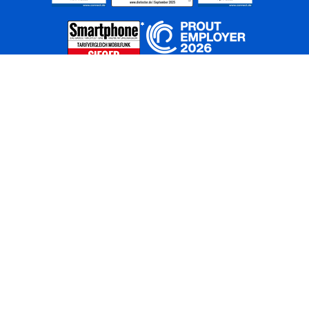
Home
Unternehmen
Netze
Nachhaltigkeit
Kunden
Investoren
Partner
Karriere
Presse
News
Privatkunden
Geschäftskunden
Worldwide
BASECAMP
AGB
Kontakt
ElektroG / BattG
Datenschutz