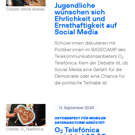
Jugendliche
Credits: Henrik Andree
wünschen sich
Ehrlichkeit und
Ernsthaftigkeit auf
Social Media
Schüler:innen diskutieren mit
Politiker:innen im BASECAMP des
Telekommunikationsanbieters O
2
Telefónica. Kern der Debatte ist, ob
Social Media eine Gefahr für die
Demokratie oder eine Chance für
die politische Teilhabe ist.
11. September 2024
OKTOBERFEST FÜR MOBILEN
DATENANSTURM GERÜSTET:
O
Telefónica
Credits: O
Telefónica
2
2