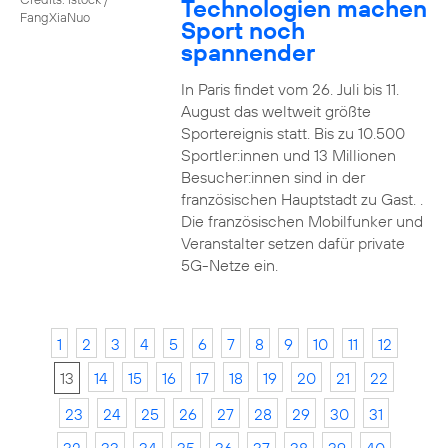
Technologien machen
FangXiaNuo
Sport noch
spannender
In Paris findet vom 26. Juli bis 11.
August das weltweit größte
Sportereignis statt. Bis zu 10.500
Sportler:innen und 13 Millionen
Besucher:innen sind in der
französischen Hauptstadt zu Gast. .
Die französischen Mobilfunker und
Veranstalter setzen dafür private
5G-Netze ein.
1
2
3
4
5
6
7
8
9
10
11
12
13
14
15
16
17
18
19
20
21
22
23
24
25
26
27
28
29
30
31