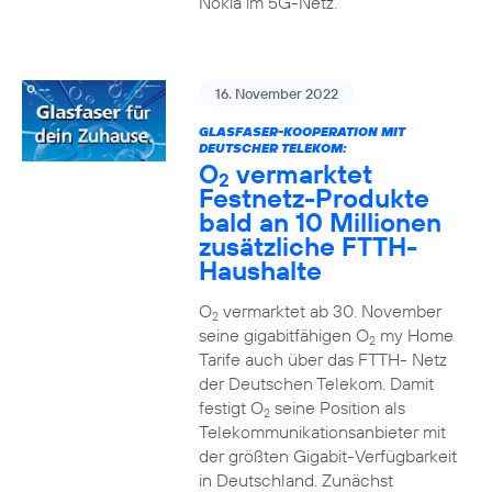
Nokia im 5G-Netz.
16. November 2022
GLASFASER-KOOPERATION MIT
DEUTSCHER TELEKOM:
O
vermarktet
2
Festnetz-Produkte
bald an 10 Millionen
zusätzliche FTTH-
Haushalte
O
vermarktet ab 30. November
2
seine gigabitfähigen O
my Home
2
Tarife auch über das FTTH- Netz
der Deutschen Telekom. Damit
festigt O
seine Position als
2
Telekommunikationsanbieter mit
der größten Gigabit-Verfügbarkeit
in Deutschland. Zunächst