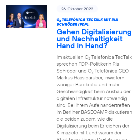
26. Oktober 2022
O
TELEFÓNICA TECTALK MIT RIA
2
SCHRÖDER (FDP):
Gehen Digitalisierung
und Nachhaltigkeit
Hand in Hand?
Im aktuellen O
Telefónica TecTalk
2
sprechen FDP-Politikerin Ria
Schröder und O
Telefónica CEO
2
Markus Haas darüber, inwiefern
weniger Bürokratie und mehr
Geschwindigkeit beim Ausbau der
digitalen Infrastruktur notwendig
sind. Bei ihrem Aufeinandertreffen
im Berliner BASECAMP diskutieren
die beiden zudem, wie die
Digitalisierung beim Erreichen der
Klimaziele hilft und warum der
Staat beim Thema Digitalisierung