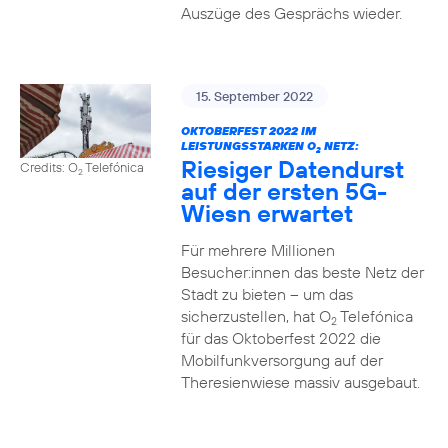
Auszüge des Gesprächs wieder.
15. September 2022
OKTOBERFEST 2022 IM
LEISTUNGSSTARKEN O
NETZ:
2
Riesiger Datendurst
Credits: O
Telefónica
2
auf der ersten 5G-
Wiesn erwartet
Für mehrere Millionen
Besucher:innen das beste Netz der
Stadt zu bieten – um das
sicherzustellen, hat O
Telefónica
2
für das Oktoberfest 2022 die
Mobilfunkversorgung auf der
Theresienwiese massiv ausgebaut.