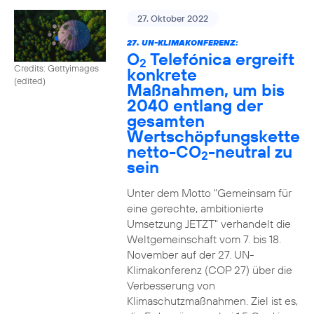
27. Oktober 2022
27. UN-KLIMAKONFERENZ:
O
Telefónica ergreift
2
Credits: Gettyimages
konkrete
(edited)
Maßnahmen, um bis
2040 entlang der
gesamten
Wertschöpfungskette
netto-CO
-neutral zu
2
sein
Unter dem Motto "Gemeinsam für
eine gerechte, ambitionierte
Umsetzung JETZT" verhandelt die
Weltgemeinschaft vom 7. bis 18.
November auf der 27. UN-
Klimakonferenz (COP 27) über die
Verbesserung von
Klimaschutzmaßnahmen. Ziel ist es,