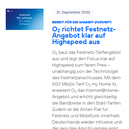
21. September 2022
BEREIT FÜR DIE GIGABIT-ZUKUNFT:
O
richtet Festnetz-
2
Angebot klar auf
Highspeed aus
O
baut das Festnetz-Tarifangebot
2
aus und legt den Fokus klar auf
Highspeed zum fairen Preis –
unabhängig von der Technologie
des Festnetzanschlusses. Mit dem
500 Mbit/s-Tarif O
my Home XL
2
erweitert O
das Internet@Home-
2
Angebot und erhöht gleichzeitig
die Bandbreite in den Start-Tarifen.
Zudem ist die Allnet-Flat für
Festnetz und Mobilfunk innerhalb
Deutschlands wieder inklusive und
der reguläre Anschlusspreis sinkt.