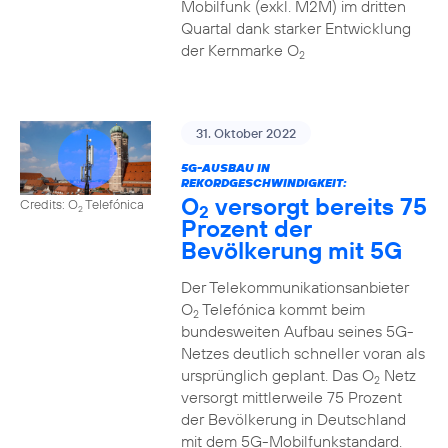
Mobilfunk (exkl. M2M) im dritten
Quartal dank starker Entwicklung
der Kernmarke O
2
31. Oktober 2022
5G-AUSBAU IN
REKORDGESCHWINDIGKEIT:
O
versorgt bereits 75
Credits: O
Telefónica
2
2
Prozent der
Bevölkerung mit 5G
Der Telekommunikationsanbieter
O
Telefónica kommt beim
2
bundesweiten Aufbau seines 5G-
Netzes deutlich schneller voran als
ursprünglich geplant. Das O
Netz
2
versorgt mittlerweile 75 Prozent
der Bevölkerung in Deutschland
mit dem 5G-Mobilfunkstandard.