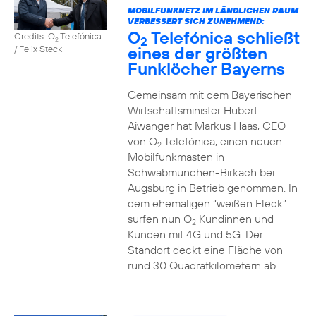
MOBILFUNKNETZ IM LÄNDLICHEN RAUM
VERBESSERT SICH ZUNEHMEND:
O
Telefónica schließt
Credits: O
Telefónica
2
2
eines der größten
/ Felix Steck
Funklöcher Bayerns
Gemeinsam mit dem Bayerischen
Wirtschaftsminister Hubert
Aiwanger hat Markus Haas, CEO
von O
Telefónica, einen neuen
2
Mobilfunkmasten in
Schwabmünchen-Birkach bei
Augsburg in Betrieb genommen. In
dem ehemaligen “weißen Fleck”
surfen nun O
Kundinnen und
2
Kunden mit 4G und 5G. Der
Standort deckt eine Fläche von
rund 30 Quadratkilometern ab.