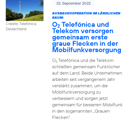
22. September 2022
AUSBAUKOOPERATION IM LÄNDLICHEN
RAUM:
O
Telefónica und
Credits: Telefónica
2
Telekom versorgen
Deutschland
gemeinsam erste
graue Flecken in der
Mobilfunkversorgung
O
Telefónica und die Telekom
2
schließen gemeinsam Funklöcher
auf dem Land. Beide Unternehmen
arbeiten seit vergangenem Jahr
verstärkt zusammen, um die
Mobilfunkversorgung zu
verbessern und sorgen jetzt
gemeinsam für besseren Mobilfunk
in den sogenannten „Grauen
Flecken“.