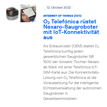
12. Oktober 2022
INTERNET OF THINGS (IOT):
O
Telefónica rüstet
2
Nexaro-Saugroboter
mit IoT-Konnektivität
aus
Als Erstausrüster (OEM) stattet O
2
Telefónica künftig jeden
gewerblichen Saugroboter NR
1500 der Vorwerk-Tochter Nexaro
ab Werk mit einer Telefónica IoT-
SIM-Karte aus. Die Konnektivitäts-
Lösung von O
Telefónica ist die
2
Voraussetzung für die intelligente
Echtzeitverwaltung der autonomen
Saugroboter in
Gewerbeimmobilien.