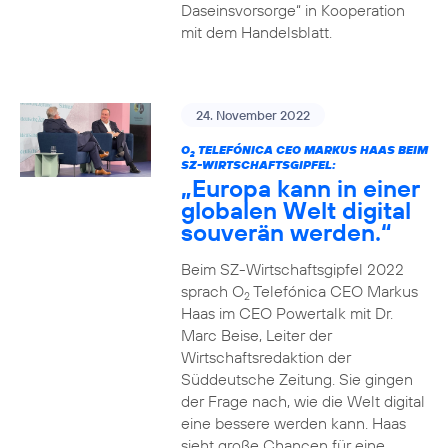
Daseinsvorsorge“ in Kooperation
mit dem Handelsblatt.
24. November 2022
O
TELEFÓNICA CEO MARKUS HAAS BEIM
2
SZ-WIRTSCHAFTSGIPFEL:
„Europa kann in einer
globalen Welt digital
souverän werden.“
Beim SZ-Wirtschaftsgipfel 2022
sprach O
Telefónica CEO Markus
2
Haas im CEO Powertalk mit Dr.
Marc Beise, Leiter der
Wirtschaftsredaktion der
Süddeutsche Zeitung. Sie gingen
der Frage nach, wie die Welt digital
eine bessere werden kann. Haas
sieht große Chancen für eine