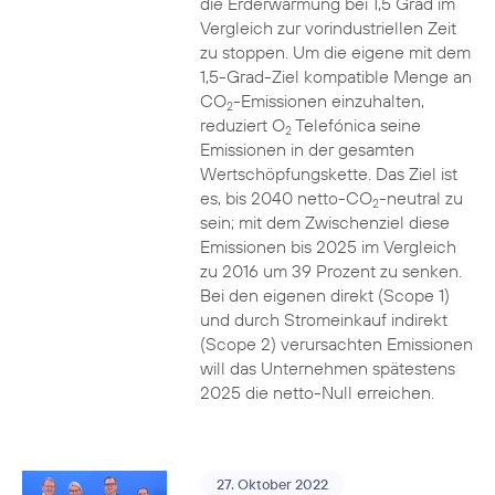
die Erderwärmung bei 1,5 Grad im
Vergleich zur vorindustriellen Zeit
zu stoppen. Um die eigene mit dem
1,5-Grad-Ziel kompatible Menge an
CO
-Emissionen einzuhalten,
2
reduziert O
Telefónica seine
2
Emissionen in der gesamten
Wertschöpfungskette. Das Ziel ist
es, bis 2040 netto-CO
-neutral zu
2
sein; mit dem Zwischenziel diese
Emissionen bis 2025 im Vergleich
zu 2016 um 39 Prozent zu senken.
Bei den eigenen direkt (Scope 1)
und durch Stromeinkauf indirekt
(Scope 2) verursachten Emissionen
will das Unternehmen spätestens
2025 die netto-Null erreichen.
27. Oktober 2022