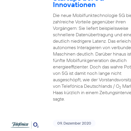
Innovationen
Die neue Mobilfunktechnologie 5G bi
zahlreiche Vorteile gegenüber ihren
Vorgängern: Sie liefert beispielsweise
schnellere Datenübertragung und ein
deutlich niedrigere Latenz. Das erleich
autonomes Interagieren von verbund
Maschinen deutlich. Darüber hinaus ist
fünfte Mobilfunkgeneration deutlich
energieeffizienter. Doch das wahre Pot
von 5G ist damit noch lange nicht
ausgeschöpft, wie der Vorstandsvorsi
von Telefónica Deutschlands / O
Mar
2
Haas kürzlich in einem Zeitungsinterv
sagte.
09. Dezember 2020