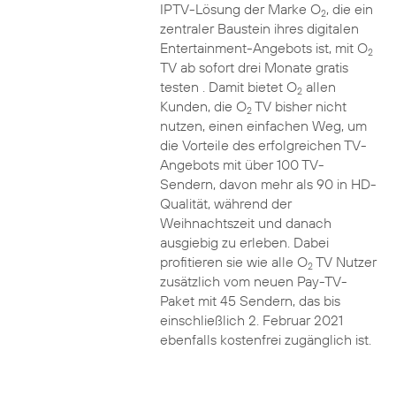
IPTV-Lösung der Marke O
, die ein
2
zentraler Baustein ihres digitalen
Entertainment-Angebots ist, mit O
2
TV ab sofort drei Monate gratis
testen . Damit bietet O
allen
2
Kunden, die O
TV bisher nicht
2
nutzen, einen einfachen Weg, um
die Vorteile des erfolgreichen TV-
Angebots mit über 100 TV-
Sendern, davon mehr als 90 in HD-
Qualität, während der
Weihnachtszeit und danach
ausgiebig zu erleben. Dabei
profitieren sie wie alle O
TV Nutzer
2
zusätzlich vom neuen Pay-TV-
Paket mit 45 Sendern, das bis
einschließlich 2. Februar 2021
ebenfalls kostenfrei zugänglich ist.