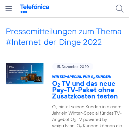
Pressemitteilungen zum Thema
#Internet_der_Dinge 2022
15. Dezember 2020
WINTER-SPECIAL FÜR O
KUNDEN:
2
O
TV und das neue
2
Pay-TV-Paket ohne
Zusatzkosten testen
O
bietet seinen Kunden in diesem
2
Jahr ein Winter-Special für das TV-
Angebot O
TV powered by
2
waipu.tv an. O
Kunden können die
2