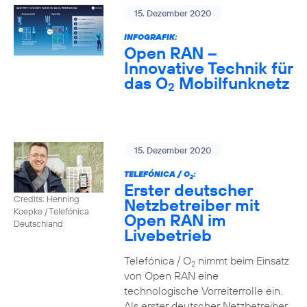
15. Dezember 2020
INFOGRAFIK:
Open RAN –
Innovative Technik für
das O
Mobilfunknetz
2
15. Dezember 2020
TELEFÓNICA / O
:
2
Erster deutscher
Credits: Henning
Netzbetreiber mit
Koepke / Telefónica
Open RAN im
Deutschland
Livebetrieb
Telefónica / O
nimmt beim Einsatz
2
von Open RAN eine
technologische Vorreiterrolle ein.
Als erster deutscher Netzbetreiber