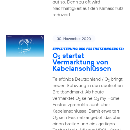
gut so. Denn zu oft wird
Nachhaltigkeit auf den Klimaschutz
reduziert.
30. November 2020
ERWEITERUNG DES FESTNETZANGEBOTS:
O
startet
2
Vermarktung von
Kabelanschlüssen
Telefónica Deutschland / O
bringt
2
neuen Schwung in den deutschen
Breitbandmarkt: Ab heute
vermarktet O
seine O
my Home
2
2
Festnetzprodukte auch über
Kabelanschlüsse. Damit erweitert
O
sein Festnetzangebot, das über
2
einen breiten und einzigartigen