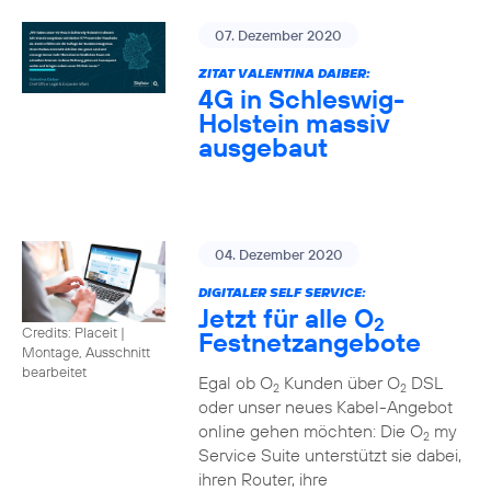
07. Dezember 2020
ZITAT VALENTINA DAIBER:
4G in Schleswig-
Holstein massiv
ausgebaut
04. Dezember 2020
DIGITALER SELF SERVICE:
Jetzt für alle O
2
Credits: Placeit
|
Festnetzangebote
Montage, Ausschnitt
bearbeitet
Egal ob O
Kunden über O
DSL
2
2
oder unser neues Kabel-Angebot
online gehen möchten: Die O
my
2
Service Suite unterstützt sie dabei,
ihren Router, ihre