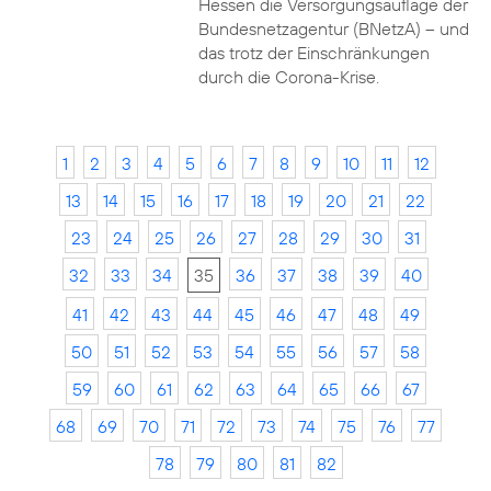
Hessen die Versorgungsauflage der
Bundesnetzagentur (BNetzA) – und
das trotz der Einschränkungen
durch die Corona-Krise.
1
2
3
4
5
6
7
8
9
10
11
12
13
14
15
16
17
18
19
20
21
22
23
24
25
26
27
28
29
30
31
32
33
34
35
36
37
38
39
40
41
42
43
44
45
46
47
48
49
50
51
52
53
54
55
56
57
58
59
60
61
62
63
64
65
66
67
68
69
70
71
72
73
74
75
76
77
78
79
80
81
82