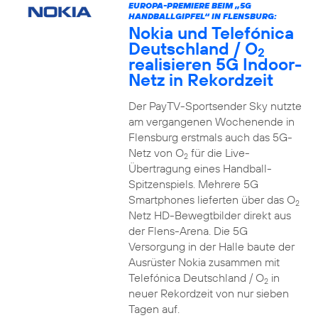
EUROPA-PREMIERE BEIM „5G
HANDBALLGIPFEL“ IN FLENSBURG:
Nokia und Telefónica
Deutschland / O
2
realisieren 5G Indoor-
Netz in Rekordzeit
Der PayTV-Sportsender Sky nutzte
am vergangenen Wochenende in
Flensburg erstmals auch das 5G-
Netz von O
für die Live-
2
Übertragung eines Handball-
Spitzenspiels. Mehrere 5G
Smartphones lieferten über das O
2
Netz HD-Bewegtbilder direkt aus
der Flens-Arena. Die 5G
Versorgung in der Halle baute der
Ausrüster Nokia zusammen mit
Telefónica Deutschland / O
in
2
neuer Rekordzeit von nur sieben
Tagen auf.