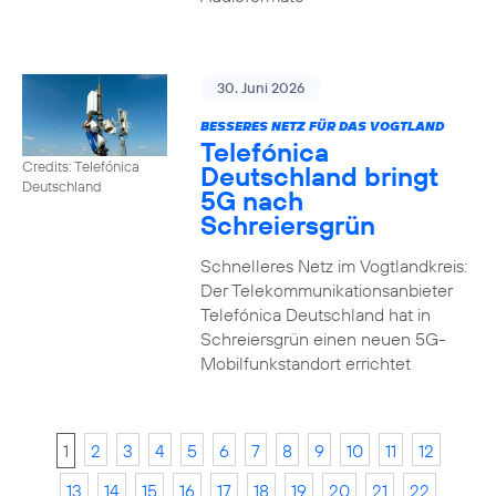
30. Juni 2026
BESSERES NETZ FÜR DAS VOGTLAND
Telefónica
Credits: Telefónica
Deutschland bringt
Deutschland
5G nach
Schreiersgrün
Schnelleres Netz im Vogtlandkreis:
Der Telekommunikationsanbieter
Telefónica Deutschland hat in
Schreiersgrün einen neuen 5G-
Mobilfunkstandort errichtet
1
2
3
4
5
6
7
8
9
10
11
12
13
14
15
16
17
18
19
20
21
22