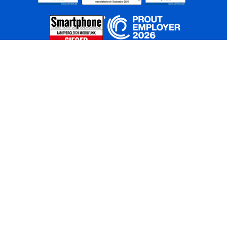
Home
Unternehmen
Netze
Nachhaltigkeit
Kunden
Investoren
Partner
Karriere
Presse
News
Privatkunden
Geschäftskunden
Worldwide
BASECAMP
AGB
Kontakt
ElektroG / BattG
Datenschutz