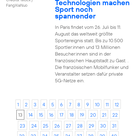
Technologien machen
FangXiaNuo
Sport noch
spannender
In Paris findet vom 26. Juli bis 11.
August das weltweit größte
Sportereignis statt. Bis zu 10.500
Sportler:innen und 13 Millionen
Besucher:innen sind in der
französischen Hauptstadt zu Gast. .
Die französischen Mobilfunker und
Veranstalter setzen dafür private
5G-Netze ein.
1
2
3
4
5
6
7
8
9
10
11
12
13
14
15
16
17
18
19
20
21
22
23
24
25
26
27
28
29
30
31