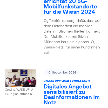
errichtet 20 5G-
Mobilfunkstandorte
für die Wiesn 2024
O
Telefónica sorgt dafür, dass auf
2
dem Oktoberfest die mobilen
Daten in Strömen fließen können.
Der Mobilfunker mit Sitz in
München baut ein eigenes „O
2
Wiesn-Netz“ für seine Kund:innen
auf.
10. September 2024
„WAKE UP!“ ZUM SCHULSTART:
Digitales Angebot
Credits: WAKE UP! //
sensibilisiert zu
YAEZ // as-artmedia
Desinformationen im
Netz