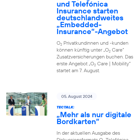
und Telefónica
Insurance starten
deutschlandweites
„Embedded-
Insurance“-Angebot
O
Privatkundinnen und -kunden
2
können künftig unter „O
Care“
2
Zusatzversicherungen buchen. Das
erste Angebot „O
Care | Mobility“
2
startet am 7. August.
05. August 2024
TECTALK:
„Mehr als nur digitale
Bordkarten“
In der aktuellen Ausgabe des
Diskussionsformats O
Telefónica