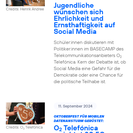
Jugendliche
Credits: Henrik Andree
wünschen sich
Ehrlichkeit und
Ernsthaftigkeit auf
Social Media
Schüler:innen diskutieren mit
Politiker:innen im BASECAMP des
Telekommunikationsanbieters O
2
Telefónica. Kern der Debatte ist, ob
Social Media eine Gefahr für die
Demokratie oder eine Chance für
die politische Teilhabe ist.
11. September 2024
OKTOBERFEST FÜR MOBILEN
DATENANSTURM GERÜSTET:
O
Telefónica
Credits: O
Telefónica
2
2