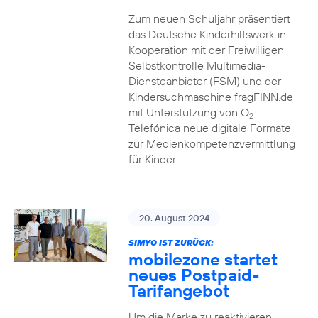
Zum neuen Schuljahr präsentiert
das Deutsche Kinderhilfswerk in
Kooperation mit der Freiwilligen
Selbstkontrolle Multimedia-
Diensteanbieter (FSM) und der
Kindersuchmaschine fragFINN.de
mit Unterstützung von O
2
Telefónica neue digitale Formate
zur Medienkompetenzvermittlung
für Kinder.
20. August 2024
SIMYO IST ZURÜCK:
mobilezone startet
neues Postpaid-
Tarifangebot
Um die Marke zu reaktivieren,