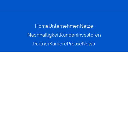
Home
Unternehmen
Netze
Nachhaltigkeit
Kunden
Investoren
Partner
Karriere
Presse
News
Privatkunden
Geschäftskunden
Worldwide
BASECAMP
AGB
Kontakt
ElektroG / BattG
Datenschutz
Hinweisgeberverfahren
Jugendschutz
Barrierefreiheit
Impressum