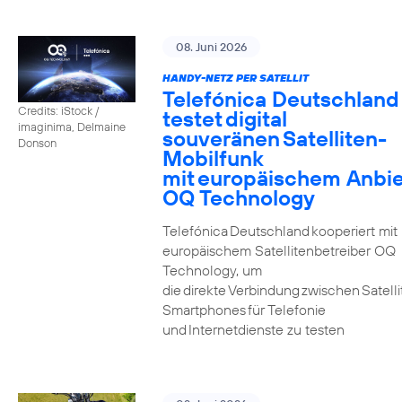
08. Juni 2026
HANDY-NETZ PER SATELLIT
Telefónica Deutschland
Credits: iStock /
testet digital
imaginima, Delmaine
souveränen Satelliten-
Donson
Mobilfunk
mit europäischem Anbie
OQ Technology
Telefónica Deutschland kooperiert mit
europäischem Satellitenbetreiber OQ
Technology, um
die direkte Verbindung zwischen Satell
Smartphones für Telefonie
und Internetdienste zu testen