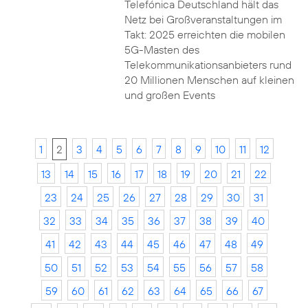
Telefónica Deutschland hält das
Netz bei Großveranstaltungen im
Takt: 2025 erreichten die mobilen
5G-Masten des
Telekommunikationsanbieters rund
20 Millionen Menschen auf kleinen
und großen Events
1
2
3
4
5
6
7
8
9
10
11
12
13
14
15
16
17
18
19
20
21
22
23
24
25
26
27
28
29
30
31
32
33
34
35
36
37
38
39
40
41
42
43
44
45
46
47
48
49
50
51
52
53
54
55
56
57
58
59
60
61
62
63
64
65
66
67