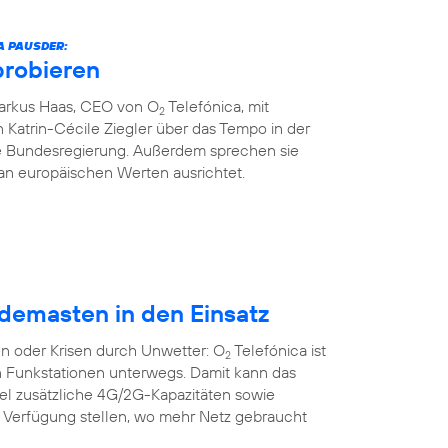
A PAUSDER:
probieren
Markus Haas, CEO von O
Telefónica, mit
2
 Katrin-Cécile Ziegler über das Tempo in der
die Bundesregierung. Außerdem sprechen sie
an europäischen Werten ausrichtet.
demasten in den Einsatz
n oder Krisen durch Unwetter: O
Telefónica ist
2
n Funkstationen unterwegs. Damit kann das
bel zusätzliche 4G/2G-Kapazitäten sowie
r Verfügung stellen, wo mehr Netz gebraucht