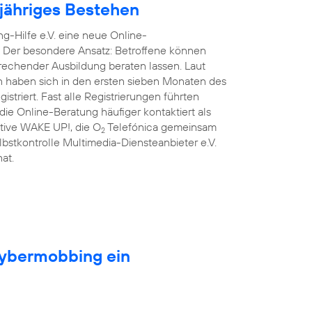
njähriges Bestehen
g-Hilfe e.V. eine neue Online-
. Der besondere Ansatz: Betroffene können
prechender Ausbildung beraten lassen. Laut
n haben sich in den ersten sieben Monaten des
triert. Fast alle Registrierungen führten
ie Online-Beratung häufiger kontaktiert als
iative WAKE UP!, die O
Telefónica gemeinsam
2
lbstkontrolle Multimedia-Diensteanbieter e.V.
at.
Cybermobbing ein