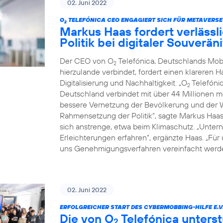
02. Juni 2022
O
TELEFÓNICA CEO ENGAGIERT SICH FÜR METAVERSE
2
Markus Haas fordert verläss
Politik bei digitaler Souverä
Der CEO von O
Telefónica, Deutschlands Mob
2
hierzulande verbindet, fordert einen klareren 
Digitalisierung und Nachhaltigkeit. „O
Telefónic
2
Deutschland verbindet mit über 44 Millionen 
bessere Vernetzung der Bevölkerung und der Wi
Rahmensetzung der Politik“, sagte Markus Haa
sich anstrenge, etwa beim Klimaschutz. „Untern
Erleichterungen erfahren“, ergänzte Haas. „Für
uns Genehmigungsverfahren vereinfacht werde
02. Juni 2022
ERFOLGREICHER START DES CYBERMOBBING-HILFE E.V
Die von O
Telefónica unterst
2