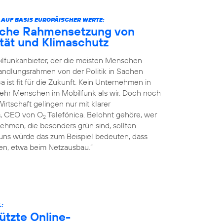
 AUF BASIS EUROPÄISCHER WERTE:
liche Rahmensetzung von
nität und Klimaschutz
ilfunkanbieter, der die meisten Menschen
Handlungsrahmen von der Politik in Sachen
a ist fit für die Zukunft. Kein Unternehmen in
mehr Menschen im Mobilfunk als wir. Doch noch
rtschaft gelingen nur mit klarer
s, CEO von O
Telefónica. Belohnt gehöre, wer
2
ehmen, die besonders grün sind, sollten
 uns würde das zum Beispiel bedeuten, dass
n, etwa beim Netzausbau.“
.:
ützte Online-