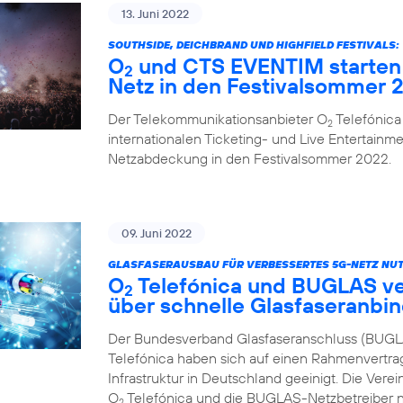
13. Juni 2022
SOUTHSIDE, DEICHBRAND UND HIGHFIELD FESTIVALS:
O
und CTS EVENTIM starten 
2
Netz in den Festivalsommer 
Der Telekommunikationsanbieter O
Telefónica
2
internationalen Ticketing- und Live Entertainme
Netzabdeckung in den Festivalsommer 2022.
09. Juni 2022
GLASFASERAUSBAU FÜR VERBESSERTES 5G-NETZ NUT
O
Telefónica und BUGLAS v
2
über schnelle Glasfaseranbi
Der Bundesverband Glasfaseranschluss (BUGL
Telefónica haben sich auf einen Rahmenvertra
Infrastruktur in Deutschland geeinigt. Die Vere
O
Telefónica und die BUGLAS-Netzbetreiber n
2