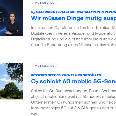
25. Mai 2022
O
TELEFÓNICA TECTALK MIT DIGITALEXPERTIN VEREN
2
Wir müssen Dinge mutig aus
Im aktuellen O
Telefónica TecTalk diskutiert 
2
Digitalexpertin Verena Pausder und Moderatorin
Digitalisierung und die ersten Impulse durch 
über die Bedeutung eines Metaverse, das sich 
25. Mai 2022
BESSERES NETZ BEI EVENTS UND NOTFÄLLEN:
O
schickt 60 mobile 5G-Sen
2
Sei es für Großveranstaltungen, Baumaßnahme
ab jetzt deutschlandweit mit 60 neuen, mobile
Unternehmen O
Kund:innen schnell und flexi
2
leistungsfähiges 5G auf 3,6 GHz genau dort zu
wird.