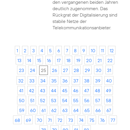
den vergangenen beiden Jahren
deutlich zugenommen. Das
Rückgrat der Digitalisierung sind
stabile Netze der
Telekommunikationsanbieter.
1
2
3
4
5
6
7
8
9
10
11
12
13
14
15
16
17
18
19
20
21
22
23
24
25
26
27
28
29
30
31
32
33
34
35
36
37
38
39
40
41
42
43
44
45
46
47
48
49
50
51
52
53
54
55
56
57
58
59
60
61
62
63
64
65
66
67
68
69
70
71
72
73
74
75
76
77