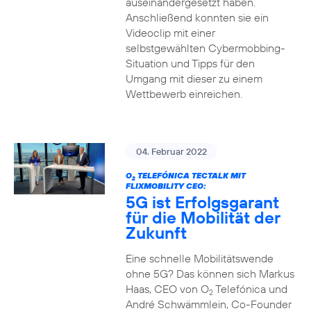
auseinandergesetzt haben.
Anschließend konnten sie ein
Videoclip mit einer
selbstgewählten Cybermobbing-
Situation und Tipps für den
Umgang mit dieser zu einem
Wettbewerb einreichen.
04. Februar 2022
O
TELEFÓNICA TECTALK MIT
2
FLIXMOBILITY CEO:
5G ist Erfolgsgarant
für die Mobilität der
Zukunft
Eine schnelle Mobilitätswende
ohne 5G? Das können sich Markus
Haas, CEO von O
Telefónica und
2
André Schwämmlein, Co-Founder