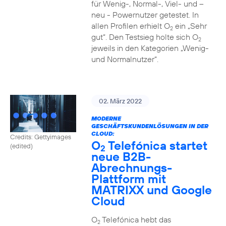
für Wenig-, Normal-, Viel- und –
neu - Powernutzer getestet. In
allen Profilen erhielt O
ein „Sehr
2
gut“. Den Testsieg holte sich O
2
jeweils in den Kategorien „Wenig-
und Normalnutzer“.
02. März 2022
MODERNE
GESCHÄFTSKUNDENLÖSUNGEN IN DER
CLOUD:
Credits: Gettyimages
O
Telefónica startet
(edited)
2
neue B2B-
Abrechnungs-
Plattform mit
MATRIXX und Google
Cloud
O
Telefónica hebt das
2