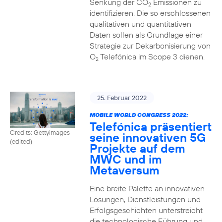
Senkung der CO
Emissionen zu
2
identifizieren. Die so erschlossenen
qualitativen und quantitativen
Daten sollen als Grundlage einer
Strategie zur Dekarbonisierung von
O
Telefónica im Scope 3 dienen.
2
25. Februar 2022
MOBILE WORLD CONGRESS 2022:
Telefónica präsentiert
Credits: Gettyimages
seine innovativen 5G
(edited)
Projekte auf dem
MWC und im
Metaversum
Eine breite Palette an innovativen
Lösungen, Dienstleistungen und
Erfolgsgeschichten unterstreicht
die technologische Führung und