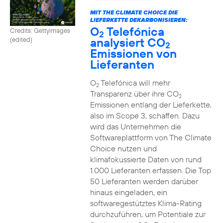
MIT THE CLIMATE CHOICE DIE
LIEFERKETTE DEKARBONISIEREN:
O
Telefónica
Credits: Gettyimages
2
analysiert CO
(edited)
2
Emissionen von
Lieferanten
O
Telefónica will mehr
2
Transparenz über ihre CO
2
Emissionen entlang der Lieferkette,
also im Scope 3, schaffen. Dazu
wird das Unternehmen die
Softwareplattform von The Climate
Choice nutzen und
klimafokussierte Daten von rund
1.000 Lieferanten erfassen. Die Top
50 Lieferanten werden darüber
hinaus eingeladen, ein
softwaregestütztes Klima-Rating
durchzuführen, um Potentiale zur