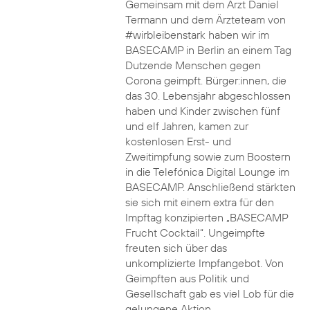
Gemeinsam mit dem Arzt Daniel
Termann und dem Ärzteteam von
#wirbleibenstark haben wir im
BASECAMP in Berlin an einem Tag
Dutzende Menschen gegen
Corona geimpft. Bürger:innen, die
das 30. Lebensjahr abgeschlossen
haben und Kinder zwischen fünf
und elf Jahren, kamen zur
kostenlosen Erst- und
Zweitimpfung sowie zum Boostern
in die Telefónica Digital Lounge im
BASECAMP. Anschließend stärkten
sie sich mit einem extra für den
Impftag konzipierten „BASECAMP
Frucht Cocktail“. Ungeimpfte
freuten sich über das
unkomplizierte Impfangebot. Von
Geimpften aus Politik und
Gesellschaft gab es viel Lob für die
gelungene Aktion.