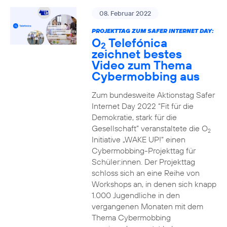
08. Februar 2022
PROJEKTTAG ZUM SAFER INTERNET DAY:
O
Telefónica
2
zeichnet bestes
Video zum Thema
Cybermobbing aus
Zum bundesweite Aktionstag Safer
Internet Day 2022 “Fit für die
Demokratie, stark für die
Gesellschaft” veranstaltete die O
2
Initiative „WAKE UP!“ einen
Cybermobbing-Projekttag für
Schüler:innen. Der Projekttag
schloss sich an eine Reihe von
Workshops an, in denen sich knapp
1.000 Jugendliche in den
vergangenen Monaten mit dem
Thema Cybermobbing