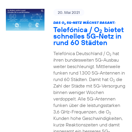
20. Mai 2021
DAS O
5G-NETZ WÄCHST RASANT:
2
Telefónica / O
bietet
2
schnelles 5G-Netz in
rund 60 Städten
Telefónica Deutschland / O
hat
2
ihren bundesweiten 5G-Ausbau
weiter beschleunigt. Mittlerweile
funken rund 1.300 5G-Antennen in
rund 60 Städten. Damit hat O
die
2
Zahl der Städte mit 5G-Versorgung
binnen weniger Wochen
verdoppelt. Alle 5G-Antennen
funken über die leistungsstarken
3,6 GHz-Frequenzen, die O
2
Kunden hohe Geschwindigkeiten,
kurze Reaktionszeiten und damit
insgesamt ein besseres 5G-