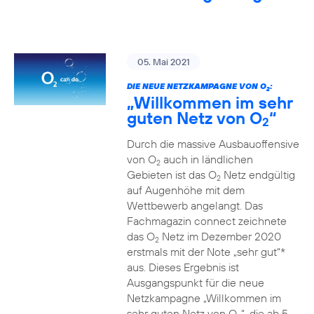
05. Mai 2021
DIE NEUE NETZKAMPAGNE VON O
:
2
„Willkommen im sehr
guten Netz von O
“
2
Durch die massive Ausbauoffensive
von O
auch in ländlichen
2
Gebieten ist das O
Netz endgültig
2
auf Augenhöhe mit dem
Wettbewerb angelangt. Das
Fachmagazin connect zeichnete
das O
Netz im Dezember 2020
2
erstmals mit der Note „sehr gut“*
aus. Dieses Ergebnis ist
Ausgangspunkt für die neue
Netzkampagne „Willkommen im
sehr guten Netz von O
“, die ab 5.