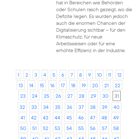
hat in Bereichen wie Behörden
oder Schulen rasch gezeigt, wo die
Defizite liegen. Es wurden jedoch
auch die enormen Chancen der
Digitalisierung sichtbar – für den
Klimaschutz, für neue
Arbeitsweisen oder für eine
erhöhte Effizienz in der Industrie.
1
2
3
4
5
6
7
8
9
10
11
12
13
14
15
16
17
18
19
20
21
22
23
24
25
26
27
28
29
30
31
32
33
34
35
36
37
38
39
40
41
42
43
44
45
46
47
48
49
50
51
52
53
54
55
56
57
58
59
60
61
62
63
64
65
66
67