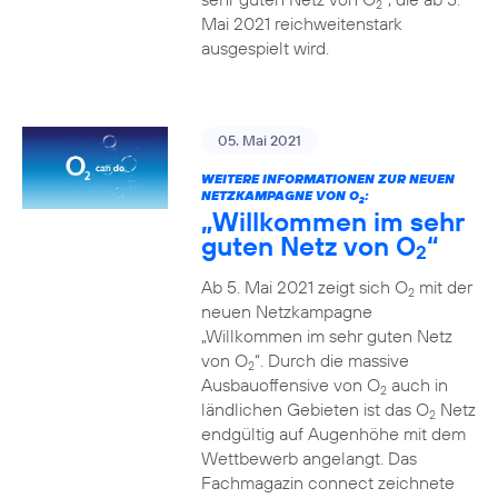
2
Mai 2021 reichweitenstark
ausgespielt wird.
05. Mai 2021
WEITERE INFORMATIONEN ZUR NEUEN
NETZKAMPAGNE VON O
:
2
„Willkommen im sehr
guten Netz von O
“
2
Ab 5. Mai 2021 zeigt sich O
mit der
2
neuen Netzkampagne
„Willkommen im sehr guten Netz
von O
“. Durch die massive
2
Ausbauoffensive von O
auch in
2
ländlichen Gebieten ist das O
Netz
2
endgültig auf Augenhöhe mit dem
Wettbewerb angelangt. Das
Fachmagazin connect zeichnete