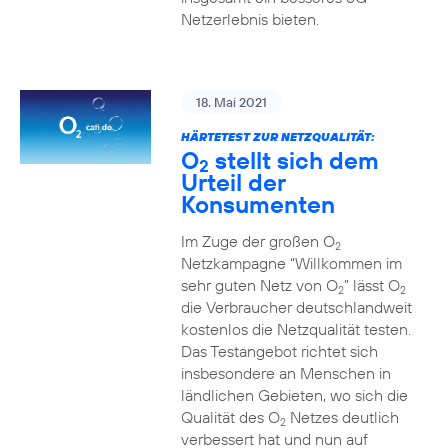
Netzerlebnis bieten.
18. Mai 2021
HÄRTETEST ZUR NETZQUALITÄT:
O
stellt sich dem
2
Urteil der
Konsumenten
Im Zuge der großen O
2
Netzkampagne “Willkommen im
sehr guten Netz von O
” lässt O
2
2
die Verbraucher deutschlandweit
kostenlos die Netzqualität testen.
Das Testangebot richtet sich
insbesondere an Menschen in
ländlichen Gebieten, wo sich die
Qualität des O
Netzes deutlich
2
verbessert hat und nun auf