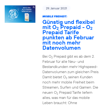
29. Januar 2021
MOBILE FREIHEIT:
Günstig und flexibel
mit O
Prepaid - O
2
2
Prepaid Tarife
punkten ab Februar
mit noch mehr
Datenvolumen
Bei O
Prepaid gibt es ab dem 2.
2
Februar für alle Neu- und
Bestandkunden mehr Highspeed-
Datenvolumen zum gleichen Preis.
Damit bietet O
seinen Kunden
2
noch mehr mobile Freiheit beim
Streamen, Surfen und Gamen. Die
neuen O
Prepaid Tarife liefern
2
alles, was man für das mobile
Leben braucht: Ohne