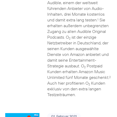
Audible, einem der weltweit
führenden Anbieter von Audio-
Inhalten, drei Monate kostenlos
und damit extra lang testen.
Sie
1
erhalten außerdem unbegrenzten
Zugang zu allen Audible Original
Podcasts. O
ist der einzige
2
Netzbetreiber in Deutschland, der
seinen Kunden ausgewählte
Dienste von Amazon anbietet und
damit seine Entertainment-
Strategie ausbaut. O
Postpaid
2
Kunden erhalten Amazon Music
Unlimited fünf Monate geschenkt.
2
Auch hier profitieren O
Kunden
2
exklusiv von den extra langen
Testzeiträumen.
01. Februar 2021