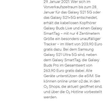
29. Januar 2021. Wer sich im
Vorverkaufszeitraum bis zum 28.
Januar für das Galaxy S21 5G oder
das Galaxy S21+5G entscheidet,
erhält die kabellosen Kopfhörer
Galaxy Buds Live und einen Galaxy
SmartTag – mit nur 4 Zentimetern
Größe ein besonders unauffälliger
Tracker – im Wert von 203,90 Euro
gratis dazu. Bei dem Samsung
Galaxy S21 Ultra 5G sind, neben
dem Galaxy SmartTag, die Galaxy
Buds Pro im Gesamtwert von
263,90 Euro gratis dabei. Alle
Geräte unterstützen die eSIM. Sie
können online unter o2.de, in den
O
Shops, die aktuell geöffnet sind,
2
und über die O
Hotline vorbestellt
2
werden.