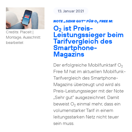
13. Januar 2021
NOTE „SEHR GUT“ FÜR O
FREE M:
2
O
ist Preis-
2
Credits: Placeit
|
Leistungssieger beim
Montage, Ausschnitt
Tarifvergleich des
bearbeitet
Smartphone-
Magazins
Der erfolgreiche Mobilfunktarif O
2
Free M hat im aktuellen Mobilfunk-
Tarifvergleich des Smartphone-
Magazins überzeugt und wird als
Preis-Leistungssieger mit der Note
„Sehr gut“ ausgezeichnet. Damit
beweist O
einmal mehr, dass ein
2
volumenstarker Tarif in einem
leitungsstarken Netz nicht teuer
sein muss.