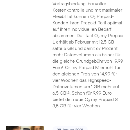
Vertragsbindung, bei voller
Kostenkontrolle und mit maximaler
Flexibilität können O
Prepaid-
2
Kunden ihren Prepaid-Tarif optimal
auf ihren individuellen Bedarf
abstimmen. Der Tarif O
my Prepaid
2
L erhält ab Februar mit 12,5 GB
satte 5 GB und damit 67 Prozent
mehr Datenvolumen als bisher für
die gleiche Grundgebühr von 19,99
Euro
. O
my Prepaid M erhöht für
1
2
den gleichen Preis von 14,99 für
vier Wochen das Highspeed-
Datenvolumen um 1 GB mehr auf
6,5 GB
. Schon für 9,99 Euro
1,3
bietet der neue O
my Prepaid S
2
3,5 GB für vier Wochen.
28. Januar 2021