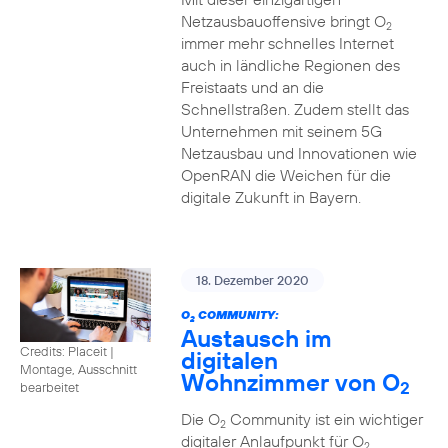
Netzausbauoffensive bringt O
2
immer mehr schnelles Internet
auch in ländliche Regionen des
Freistaats und an die
Schnellstraßen. Zudem stellt das
Unternehmen mit seinem 5G
Netzausbau und Innovationen wie
OpenRAN die Weichen für die
digitale Zukunft in Bayern.
18. Dezember 2020
O
COMMUNITY:
2
Austausch im
Credits: Placeit
|
digitalen
Montage, Ausschnitt
Wohnzimmer von O
2
bearbeitet
Die O
Community ist ein wichtiger
2
digitaler Anlaufpunkt für O
2