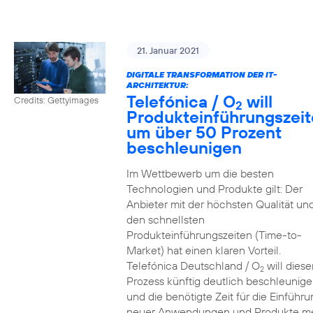
21. Januar 2021
DIGITALE TRANSFORMATION DER IT-
ARCHITEKTUR:
Telefónica / O
will
Credits: Gettyimages
2
Produkteinführungszei
um über 50 Prozent
beschleunigen
Im Wettbewerb um die besten
Technologien und Produkte gilt: Der
Anbieter mit der höchsten Qualität un
den schnellsten
Produkteinführungszeiten (Time-to-
Market) hat einen klaren Vorteil.
Telefónica Deutschland / O
will diese
2
Prozess künftig deutlich beschleunig
und die benötigte Zeit für die Einführu
neuer Anwendungen und Produkte m