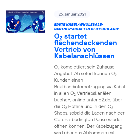
26. Januar 2021
ERSTE KABEL-WHOLESALE-
PARTNERSCHAFT IN DEUTSCHLAND:
O
startet
2
flächendeckenden
Vertrieb von
Kabelanschlüssen
O
komplettiert sein Zuhause-
2
Angebot: Ab sofort können O
2
Kunden einen
Breitbandinternetzugang via Kabel
in allen O
Vertriebskanälen
2
buchen, online unter o2.de, über
die O
Hotline und in den O
2
2
Shops, sobald die Läden nach der
Corona-bedingten Pause wieder
öffnen können. Der Kabelzugang
wird über das Abkommen mit