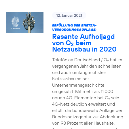
12. Januar 2021
ERFÜLLUNG DER BNETZA-
VERSORGUNGSAUFLAGE:
Rasante Aufholjagd
von O
beim
2
Netzausbau in 2020
Telefónica Deutschland / O
hat im
2
vergangenen Jahr den schnellsten
und auch umfangreichsten
Netzausbau seiner
Unternehmensgeschichte
umgesetzt. Mit mehr als 11.000
neuen 4G-Elementen hat O
sein
2
4G-Netz deutlich erweitert und
erfüllt die bundesweite Auflage der
Bundesnetzagentur zur Abdeckung
von 98 Prozent aller Haushalte.