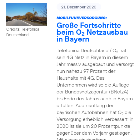
21. Dezember 2020
MOBILFUNKVERSORGUNG:
Große Fortschritte
Credits: Telefónica
beim O
Netzausbau
2
Deutschland
in Bayern
Telefónica Deutschland / O
hat
2
sein 4G Netz in Bayern in diesem
Jahr massiv ausgebaut und versorgt
nun nahezu 97 Prozent der
Haushalte mit 4G. Das
Unternehmen wird so die Auflage
der Bundesnetzagentur (BNetzA)
bis Ende des Jahres auch in Bayern
erfüllen. Auch entlang der
bayrischen Autobahnen hat O
die
2
Versorgung erheblich verbessert: in
2020 ist sie um 20 Prozentpunkte
gegenüber dem Vorjahr gestiegen.
Mit dieser einzigartigen