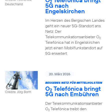
O
Telefónica bringt
2
5G nach
Deutschland
Engelskirchen
Im Herzen des Bergischen Landes
geht ein neuer 5G-Standort ans
Netz: Der
Telekommunikationsanbieter O
2
Telefónica hat in Engelskirchen
jetzt einen Mobilfunkstandort auf
5G erweitert
20. März 2026
BESSERES NETZ FÜR MITTELHOLSTEIN
O
Telefónica bringt
2
Credits: Jörg Borm
5G nach Embühren
Der Telekommunikationsanbieter
O
Telefónica treibt den
2