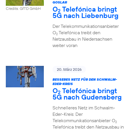
GOSLAR
O
Telefónica bringt
Credits: GfTD GmbH
2
5G nach Liebenburg
Der Telekommunikationsanbieter
O
Telefónica treibt den
2
Netzausbau in Niedersachsen
weiter voran
20. März 2026
BESSERES NETZ FÜR DEN SCHWALM-
EDER-KREIS
O
Telefónica bringt
2
5G nach Gudensberg
Schnelleres Netz im Schwalm-
Eder-Kreis: Der
Telekommunikationsanbieter O
2
Telefónica treibt den Netzausbau in