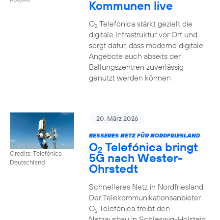
Kommunen live
O
Telefónica stärkt gezielt die
2
digitale Infrastruktur vor Ort und
sorgt dafür, dass moderne digitale
Angebote auch abseits der
Ballungszentren zuverlässig
genutzt werden können
20. März 2026
BESSERES NETZ FÜR NORDFRIESLAND
O
Telefónica bringt
2
Credits: Telefónica
5G nach Wester-
Deutschland
Ohrstedt
Schnelleres Netz in Nordfriesland:
Der Telekommunikationsanbieter
O
Telefónica treibt den
2
Netzausbau in Schleswig-Holstein