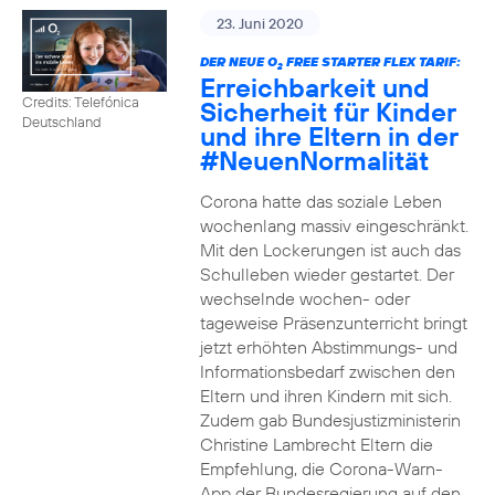
23. Juni 2020
DER NEUE O
FREE STARTER FLEX TARIF:
2
Erreichbarkeit und
Credits: Telefónica
Sicherheit für Kinder
Deutschland
und ihre Eltern in der
#NeuenNormalität
Corona hatte das soziale Leben
wochenlang massiv eingeschränkt.
Mit den Lockerungen ist auch das
Schulleben wieder gestartet. Der
wechselnde wochen- oder
tageweise Präsenzunterricht bringt
jetzt erhöhten Abstimmungs- und
Informationsbedarf zwischen den
Eltern und ihren Kindern mit sich.
Zudem gab Bundesjustizministerin
Christine Lambrecht Eltern die
Empfehlung, die Corona-Warn-
App der Bundesregierung auf den