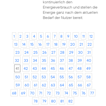
kontinuierlich den
Energieverbrauch und stellen die
Energie ganz nach dem aktuellen
Bedarf der Nutzer bereit.
1
2
3
4
5
6
7
8
9
10
11
12
13
14
15
16
17
18
19
20
21
22
23
24
25
26
27
28
29
30
31
32
33
34
35
36
37
38
39
40
41
42
43
44
45
46
47
48
49
50
51
52
53
54
55
56
57
58
59
60
61
62
63
64
65
66
67
68
69
70
71
72
73
74
75
76
77
78
79
80
81
82