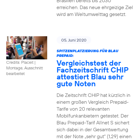
Brasilien bereits bis 2030
erreichen. Das neue ehrgeizige Ziel
wird am Weltumwelttag gesetzt.
05. Juni 2020
SPITZENPLATZIERUNG FÜR BLAU
PREPAID:
Vergleichstest der
Credits: Placeit
|
Fachzeitschrift CHIP
Montage, Ausschnitt
bearbeitet
attestiert Blau sehr
gute Noten
Die Zeitschrift CHIP hat kürzlich in
einem großen Vergleich Prepaid-
Tarife von 20 relevanten
Mobilfunkanbietern getestet. Der
Blau Prepaid-Tarif Allnet S sichert
sich dabei in der Gesamtwertung
mit der Note „sehr gut“ (1,29) einen