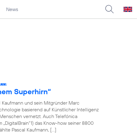
News
ANN:
inem Superhirn“
l Kaufmann und sein Mitgründer Marc
hnologie basierend auf Künstlicher Intelligenz
 Menschen vernetzt. Auch Telefónica
m „DigitalBrain“1) das Know-how seiner 8800
ählte Pascal Kaufmann, […]