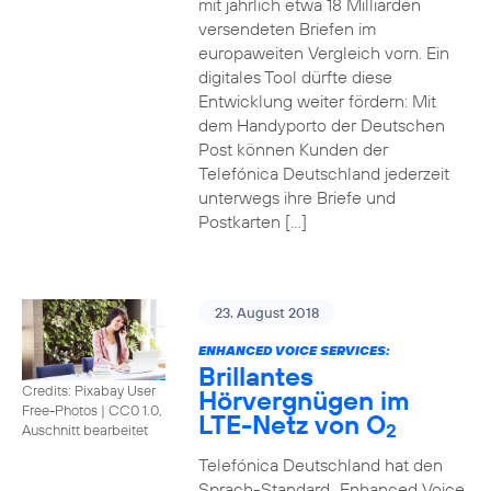
mit jährlich etwa 18 Milliarden
versendeten Briefen im
europaweiten Vergleich vorn. Ein
digitales Tool dürfte diese
Entwicklung weiter fördern: Mit
dem Handyporto der Deutschen
Post können Kunden der
Telefónica Deutschland jederzeit
unterwegs ihre Briefe und
Postkarten […]
23. August 2018
ENHANCED VOICE SERVICES:
Brillantes
Credits: Pixabay User
Hörvergnügen im
Free-Photos
|
CC0 1.0,
LTE-Netz von O
2
Auschnitt bearbeitet
Telefónica Deutschland hat den
Sprach-Standard „Enhanced Voice