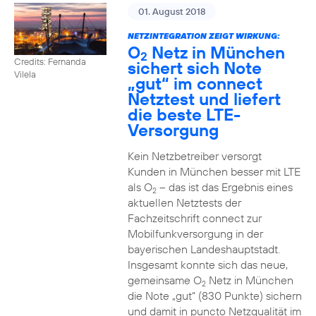
01. August 2018
NETZINTEGRATION ZEIGT WIRKUNG:
O
Netz in München
2
Credits: Fernanda
sichert sich Note
Vilela
„gut“ im connect
Netztest und liefert
die beste LTE-
Versorgung
Kein Netzbetreiber versorgt
Kunden in München besser mit LTE
als O
– das ist das Ergebnis eines
2
aktuellen Netztests der
Fachzeitschrift connect zur
Mobilfunkversorgung in der
bayerischen Landeshauptstadt.
Insgesamt konnte sich das neue,
gemeinsame O
Netz in München
2
die Note „gut“ (830 Punkte) sichern
und damit in puncto Netzqualität im