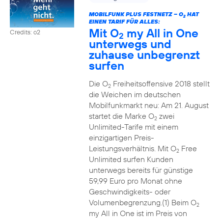
MOBILFUNK PLUS FESTNETZ – O
HAT
2
EINEN TARIF FÜR ALLES:
Mit O
my All in One
Credits: o2
2
unterwegs und
zuhause unbegrenzt
surfen
Die O
Freiheitsoffensive 2018 stellt
2
die Weichen im deutschen
Mobilfunkmarkt neu: Am 21. August
startet die Marke O
zwei
2
Unlimited-Tarife mit einem
einzigartigen Preis-
Leistungsverhältnis. Mit O
Free
2
Unlimited surfen Kunden
unterwegs bereits für günstige
59,99 Euro pro Monat ohne
Geschwindigkeits- oder
Volumenbegrenzung.(1) Beim O
2
my All in One ist im Preis von