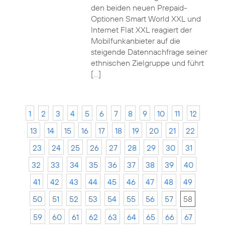
den beiden neuen Prepaid-
Optionen Smart World XXL und
Internet Flat XXL reagiert der
Mobilfunkanbieter auf die
steigende Datennachfrage seiner
ethnischen Zielgruppe und führt
[…]
1
2
3
4
5
6
7
8
9
10
11
12
13
14
15
16
17
18
19
20
21
22
23
24
25
26
27
28
29
30
31
32
33
34
35
36
37
38
39
40
41
42
43
44
45
46
47
48
49
50
51
52
53
54
55
56
57
58
59
60
61
62
63
64
65
66
67