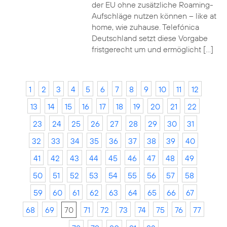
der EU ohne zusätzliche Roaming-
Aufschläge nutzen können – like at
home, wie zuhause. Telefónica
Deutschland setzt diese Vorgabe
fristgerecht um und ermöglicht […]
1
2
3
4
5
6
7
8
9
10
11
12
13
14
15
16
17
18
19
20
21
22
23
24
25
26
27
28
29
30
31
32
33
34
35
36
37
38
39
40
41
42
43
44
45
46
47
48
49
50
51
52
53
54
55
56
57
58
59
60
61
62
63
64
65
66
67
68
69
70
71
72
73
74
75
76
77