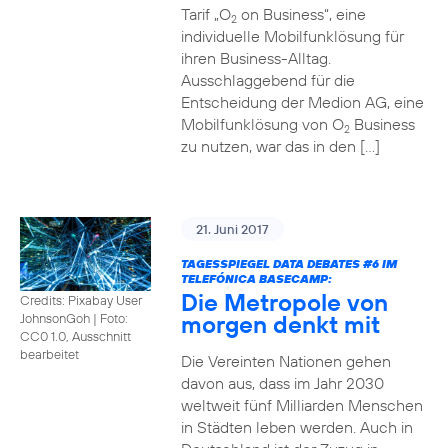
Tarif „O
on Business“, eine
2
individuelle Mobilfunklösung für
ihren Business-Alltag.
Ausschlaggebend für die
Entscheidung der Medion AG, eine
Mobilfunklösung von O
Business
2
zu nutzen, war das in den […]
21. Juni 2017
TAGESSPIEGEL DATA DEBATES
#6
IM
TELEFÓNICA BASECAMP:
Die Metropole von
Credits: Pixabay User
morgen denkt mit
JohnsonGoh
|
Foto:
CC0 1.0, Ausschnitt
bearbeitet
Die Vereinten Nationen gehen
davon aus, dass im Jahr 2030
weltweit fünf Milliarden Menschen
in Städten leben werden. Auch in