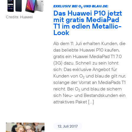
EXKLUSIV BEI O
UND BLAU.DE:
2
Das Huawei P10 jetzt
Credits: Huawei
mit gratis MediaPad
T1 im edlen Metallic-
Look
Ab dem 11. Juli erhalten Kunden, die
das beliebte Huawei P10 kaufen,
gratis ein Huawei MediaPad T1 7.0
(3G) dazu. Schnell zu sein lohnt
sich: Das exklusive Angebot für
Kunden von O
und blau.de gilt nur,
2
solange der Vorrat an MediaPads T1
reicht. Bei O
und blau.de sichern
2
sich Neu- und Bestandskunden ein
attraktives Paket […]
12. Juli 2017