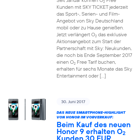
Seit Januar können O
Free
2
Kunden mit SKY TICKET jederzeit
das Sport-, Serien- und Film-
Angebot von Sky Deutschland
mobil oder zu Hause genießen.
Jetzt verlängert O
das exklusive
2
Aktionsangebot zum Start der
Partnerschaft mit Sky: Neukunden,
die noch bis Ende September 2017
einen O
Free Tarif buchen,
2
erhalten für sechs Monate das Sky
Entertainment oder […]
30. Juni 2017
DAS NEUE SMARTPHONE-HIGHLIGHT
VON HONOR IM VORVERKAUF:
Beim Kauf des neuen
Honor 9 erhalten O
2
Kunden 30 EUR