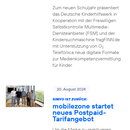
Zum neuen Schuljahr präsentiert
das Deutsche Kinderhilfswerk in
Kooperation mit der Freiwilligen
Selbstkontrolle Multimedia-
Diensteanbieter (FSM) und der
Kindersuchmaschine fragFINN.de
mit Unterstützung von O
2
Telefónica neue digitale Formate
zur Medienkompetenzvermittlung
für Kinder.
20. August 2024
SIMYO IST ZURÜCK:
mobilezone startet
neues Postpaid-
Tarifangebot
Um die Marke zu reaktivieren,