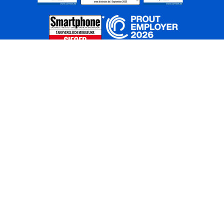
Home
Unternehmen
Netze
Nachhaltigkeit
Kunden
Investoren
Partner
Karriere
Presse
News
Privatkunden
Geschäftskunden
Worldwide
BASECAMP
AGB
Kontakt
ElektroG / BattG
Datenschutz