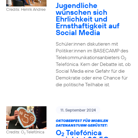
Jugendliche
Credits: Henrik Andree
wünschen sich
Ehrlichkeit und
Ernsthaftigkeit auf
Social Media
Schüler:innen diskutieren mit
Politiker:innen im BASECAMP des
Telekommunikationsanbieters O
2
Telefónica. Kern der Debatte ist, ob
Social Media eine Gefahr für die
Demokratie oder eine Chance für
die politische Teilhabe ist.
11. September 2024
OKTOBERFEST FÜR MOBILEN
DATENANSTURM GERÜSTET:
O
Telefónica
Credits: O
Telefónica
2
2