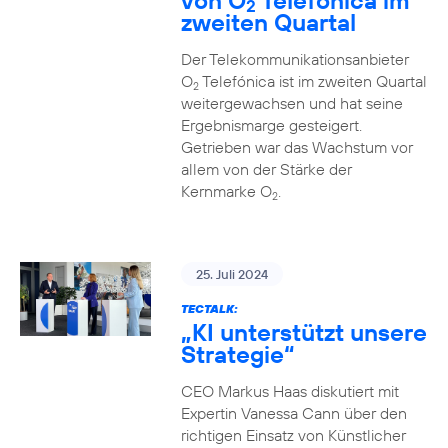
von O
Telefónica im
2
zweiten Quartal
Der Telekommunikationsanbieter
O
Telefónica ist im zweiten Quartal
2
weitergewachsen und hat seine
Ergebnismarge gesteigert.
Getrieben war das Wachstum vor
allem von der Stärke der
Kernmarke O
.
2
25. Juli 2024
TECTALK:
„KI unterstützt unsere
Strategie“
CEO Markus Haas diskutiert mit
Expertin Vanessa Cann über den
richtigen Einsatz von Künstlicher