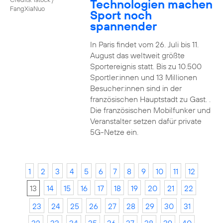
Technologien machen
FangXiaNuo
Sport noch
spannender
In Paris findet vom 26. Juli bis 11.
August das weltweit größte
Sportereignis statt. Bis zu 10.500
Sportler:innen und 13 Millionen
Besucher:innen sind in der
französischen Hauptstadt zu Gast. .
Die französischen Mobilfunker und
Veranstalter setzen dafür private
5G-Netze ein.
1
2
3
4
5
6
7
8
9
10
11
12
13
14
15
16
17
18
19
20
21
22
23
24
25
26
27
28
29
30
31