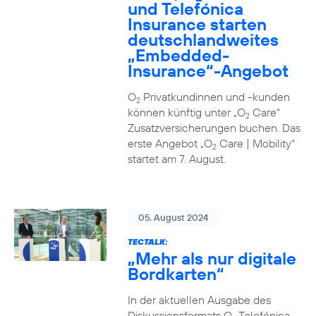
und Telefónica
Insurance starten
deutschlandweites
„Embedded-
Insurance“-Angebot
O
Privatkundinnen und -kunden
2
können künftig unter „O
Care“
2
Zusatzversicherungen buchen. Das
erste Angebot „O
Care | Mobility“
2
startet am 7. August.
05. August 2024
TECTALK:
„Mehr als nur digitale
Bordkarten“
In der aktuellen Ausgabe des
Diskussionsformats O
Telefónica