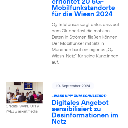
errichtet 20 5G-
Mobilfunkstandorte
für die Wiesn 2024
O
Telefónica sorgt dafür, dass auf
2
dem Oktoberfest die mobilen
Daten in Strömen fließen können.
Der Mobilfunker mit Sitz in
München baut ein eigenes „O
2
Wiesn-Netz“ für seine Kund:innen
auf.
10. September 2024
„WAKE UP!“ ZUM SCHULSTART:
Digitales Angebot
Credits: WAKE UP! //
sensibilisiert zu
YAEZ // as-artmedia
Desinformationen im
Netz