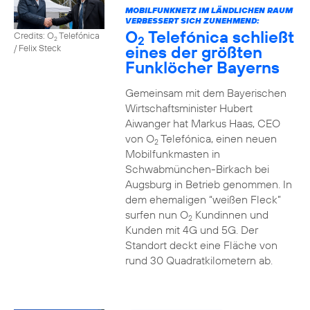
MOBILFUNKNETZ IM LÄNDLICHEN RAUM
VERBESSERT SICH ZUNEHMEND:
O
Telefónica schließt
Credits: O
Telefónica
2
2
eines der größten
/ Felix Steck
Funklöcher Bayerns
Gemeinsam mit dem Bayerischen
Wirtschaftsminister Hubert
Aiwanger hat Markus Haas, CEO
von O
Telefónica, einen neuen
2
Mobilfunkmasten in
Schwabmünchen-Birkach bei
Augsburg in Betrieb genommen. In
dem ehemaligen “weißen Fleck”
surfen nun O
Kundinnen und
2
Kunden mit 4G und 5G. Der
Standort deckt eine Fläche von
rund 30 Quadratkilometern ab.