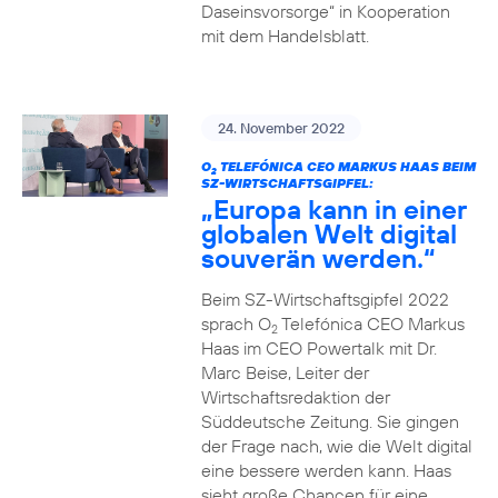
Daseinsvorsorge“ in Kooperation
mit dem Handelsblatt.
24. November 2022
O
TELEFÓNICA CEO MARKUS HAAS BEIM
2
SZ-WIRTSCHAFTSGIPFEL:
„Europa kann in einer
globalen Welt digital
souverän werden.“
Beim SZ-Wirtschaftsgipfel 2022
sprach O
Telefónica CEO Markus
2
Haas im CEO Powertalk mit Dr.
Marc Beise, Leiter der
Wirtschaftsredaktion der
Süddeutsche Zeitung. Sie gingen
der Frage nach, wie die Welt digital
eine bessere werden kann. Haas
sieht große Chancen für eine