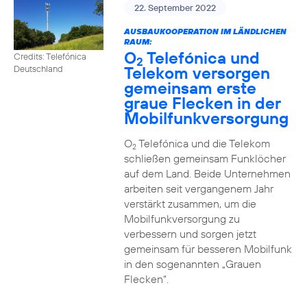
22. September 2022
AUSBAUKOOPERATION IM LÄNDLICHEN
RAUM:
O
Telefónica und
Credits: Telefónica
2
Telekom versorgen
Deutschland
gemeinsam erste
graue Flecken in der
Mobilfunkversorgung
O
Telefónica und die Telekom
2
schließen gemeinsam Funklöcher
auf dem Land. Beide Unternehmen
arbeiten seit vergangenem Jahr
verstärkt zusammen, um die
Mobilfunkversorgung zu
verbessern und sorgen jetzt
gemeinsam für besseren Mobilfunk
in den sogenannten „Grauen
Flecken“.