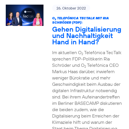
26. Oktober 2022
O
TELEFÓNICA TECTALK MIT RIA
2
SCHRÖDER (FDP):
Gehen Digitalisierung
und Nachhaltigkeit
Hand in Hand?
Im aktuellen O
Telefónica TecTalk
2
sprechen FDP-Politikerin Ria
Schröder und O
Telefónica CEO
2
Markus Haas darüber, inwiefern
weniger Bürokratie und mehr
Geschwindigkeit beim Ausbau der
digitalen Infrastruktur notwendig
sind. Bei ihrem Aufeinandertreffen
im Berliner BASECAMP diskutieren
die beiden zudem, wie die
Digitalisierung beim Erreichen der
Klimaziele hilft und warum der
Staat beim Thema Digitalisierung