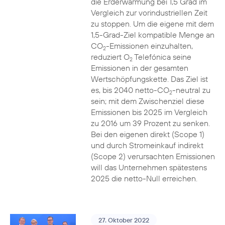
die Erderwärmung bei 1,5 Grad im
Vergleich zur vorindustriellen Zeit
zu stoppen. Um die eigene mit dem
1,5-Grad-Ziel kompatible Menge an
CO
-Emissionen einzuhalten,
2
reduziert O
Telefónica seine
2
Emissionen in der gesamten
Wertschöpfungskette. Das Ziel ist
es, bis 2040 netto-CO
-neutral zu
2
sein; mit dem Zwischenziel diese
Emissionen bis 2025 im Vergleich
zu 2016 um 39 Prozent zu senken.
Bei den eigenen direkt (Scope 1)
und durch Stromeinkauf indirekt
(Scope 2) verursachten Emissionen
will das Unternehmen spätestens
2025 die netto-Null erreichen.
27. Oktober 2022