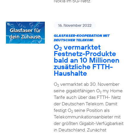
Nokia im 5G-Netz.
16. November 2022
GLASFASER-KOOPERATION MIT
DEUTSCHER TELEKOM:
O
vermarktet
2
Festnetz-Produkte
bald an 10 Millionen
zusätzliche FTTH-
Haushalte
O
vermarktet ab 30. November
2
seine gigabitfähigen O
my Home
2
Tarife auch über das FTTH- Netz
der Deutschen Telekom. Damit
festigt O
seine Position als
2
Telekommunikationsanbieter mit
der größten Gigabit-Verfügbarkeit
in Deutschland. Zunächst