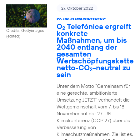
27. Oktober 2022
27. UN-KLIMAKONFERENZ:
O
Telefónica ergreift
2
Credits: Gettyimages
konkrete
(edited)
Maßnahmen, um bis
2040 entlang der
gesamten
Wertschöpfungskette
netto-CO
-neutral zu
2
sein
Unter dem Motto "Gemeinsam für
eine gerechte, ambitionierte
Umsetzung JETZT" verhandelt die
Weltgemeinschaft vom 7. bis 18.
November auf der 27. UN-
Klimakonferenz (COP 27) über die
Verbesserung von
Klimaschutzmaßnahmen. Ziel ist es,