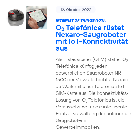
12. Oktober 2022
INTERNET OF THINGS (IOT):
O
Telefónica rüstet
2
Nexaro-Saugroboter
mit IoT-Konnektivität
aus
Als Erstausrüster (OEM) stattet O
2
Telefónica künftig jeden
gewerblichen Saugroboter NR
1500 der Vorwerk-Tochter Nexaro
ab Werk mit einer Telefónica IoT-
SIM-Karte aus. Die Konnektivitäts-
Lösung von O
Telefónica ist die
2
Voraussetzung für die intelligente
Echtzeitverwaltung der autonomen
Saugroboter in
Gewerbeimmobilien.