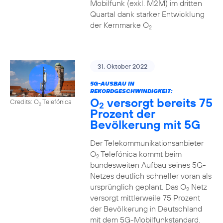
Mobilfunk (exkl. M2M) im dritten
Quartal dank starker Entwicklung
der Kernmarke O
2
31. Oktober 2022
5G-AUSBAU IN
REKORDGESCHWINDIGKEIT:
O
versorgt bereits 75
Credits: O
Telefónica
2
2
Prozent der
Bevölkerung mit 5G
Der Telekommunikationsanbieter
O
Telefónica kommt beim
2
bundesweiten Aufbau seines 5G-
Netzes deutlich schneller voran als
ursprünglich geplant. Das O
Netz
2
versorgt mittlerweile 75 Prozent
der Bevölkerung in Deutschland
mit dem 5G-Mobilfunkstandard.