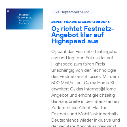
21. September 2022
BEREIT FÜR DIE GIGABIT-ZUKUNFT:
O
richtet Festnetz-
2
Angebot klar auf
Highspeed aus
O
baut das Festnetz-Tarifangebot
2
aus und legt den Fokus klar auf
Highspeed zum fairen Preis –
unabhängig von der Technologie
des Festnetzanschlusses. Mit dem
500 Mbit/s-Tarif O
my Home XL
2
erweitert O
das Internet@Home-
2
Angebot und erhöht gleichzeitig
die Bandbreite in den Start-Tarifen.
Zudem ist die Allnet-Flat für
Festnetz und Mobilfunk innerhalb
Deutschlands wieder inklusive und
der reguläre Anschlusspreis sinkt.