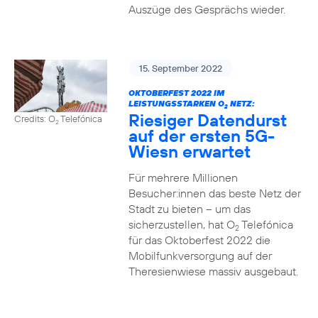
Auszüge des Gesprächs wieder.
15. September 2022
OKTOBERFEST 2022 IM
LEISTUNGSSTARKEN O
NETZ:
2
Riesiger Datendurst
Credits: O
Telefónica
2
auf der ersten 5G-
Wiesn erwartet
Für mehrere Millionen
Besucher:innen das beste Netz der
Stadt zu bieten – um das
sicherzustellen, hat O
Telefónica
2
für das Oktoberfest 2022 die
Mobilfunkversorgung auf der
Theresienwiese massiv ausgebaut.