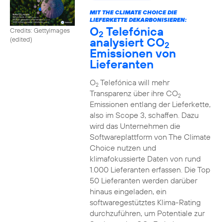
MIT THE CLIMATE CHOICE DIE
LIEFERKETTE DEKARBONISIEREN:
O
Telefónica
Credits: Gettyimages
2
analysiert CO
(edited)
2
Emissionen von
Lieferanten
O
Telefónica will mehr
2
Transparenz über ihre CO
2
Emissionen entlang der Lieferkette,
also im Scope 3, schaffen. Dazu
wird das Unternehmen die
Softwareplattform von The Climate
Choice nutzen und
klimafokussierte Daten von rund
1.000 Lieferanten erfassen. Die Top
50 Lieferanten werden darüber
hinaus eingeladen, ein
softwaregestütztes Klima-Rating
durchzuführen, um Potentiale zur