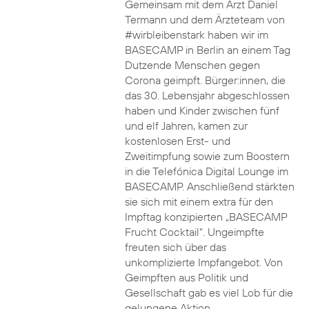
Gemeinsam mit dem Arzt Daniel
Termann und dem Ärzteteam von
#wirbleibenstark haben wir im
BASECAMP in Berlin an einem Tag
Dutzende Menschen gegen
Corona geimpft. Bürger:innen, die
das 30. Lebensjahr abgeschlossen
haben und Kinder zwischen fünf
und elf Jahren, kamen zur
kostenlosen Erst- und
Zweitimpfung sowie zum Boostern
in die Telefónica Digital Lounge im
BASECAMP. Anschließend stärkten
sie sich mit einem extra für den
Impftag konzipierten „BASECAMP
Frucht Cocktail“. Ungeimpfte
freuten sich über das
unkomplizierte Impfangebot. Von
Geimpften aus Politik und
Gesellschaft gab es viel Lob für die
gelungene Aktion.