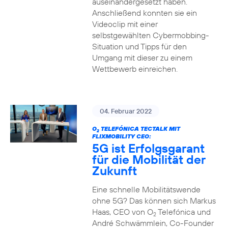
auseinandergesetzt haben.
Anschließend konnten sie ein
Videoclip mit einer
selbstgewählten Cybermobbing-
Situation und Tipps für den
Umgang mit dieser zu einem
Wettbewerb einreichen.
04. Februar 2022
O
TELEFÓNICA TECTALK MIT
2
FLIXMOBILITY CEO:
5G ist Erfolgsgarant
für die Mobilität der
Zukunft
Eine schnelle Mobilitätswende
ohne 5G? Das können sich Markus
Haas, CEO von O
Telefónica und
2
André Schwämmlein, Co-Founder