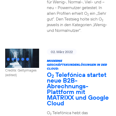
für Wenig-, Normal-, Viel- und –
neu - Powernutzer getestet. In
allen Profilen erhielt O
ein „Sehr
2
gut“. Den Testsieg holte sich O
2
jeweils in den Kategorien „Wenig-
und Normalnutzer“.
02. März 2022
MODERNE
GESCHÄFTSKUNDENLÖSUNGEN IN DER
CLOUD:
Credits: Gettyimages
O
Telefónica startet
(edited)
2
neue B2B-
Abrechnungs-
Plattform mit
MATRIXX und Google
Cloud
O
Telefónica hebt das
2