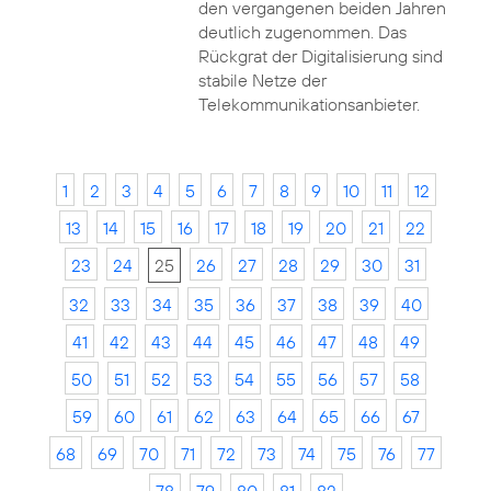
den vergangenen beiden Jahren
deutlich zugenommen. Das
Rückgrat der Digitalisierung sind
stabile Netze der
Telekommunikationsanbieter.
1
2
3
4
5
6
7
8
9
10
11
12
13
14
15
16
17
18
19
20
21
22
23
24
25
26
27
28
29
30
31
32
33
34
35
36
37
38
39
40
41
42
43
44
45
46
47
48
49
50
51
52
53
54
55
56
57
58
59
60
61
62
63
64
65
66
67
68
69
70
71
72
73
74
75
76
77