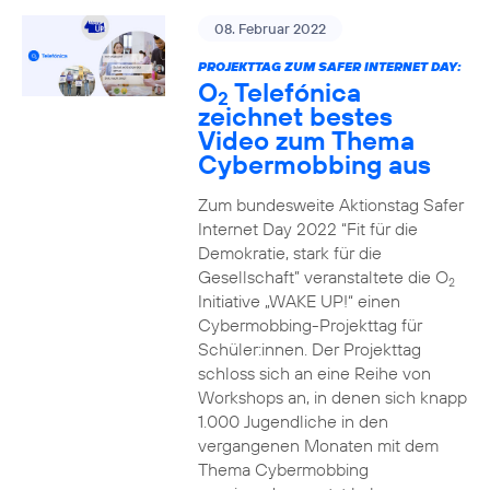
08. Februar 2022
PROJEKTTAG ZUM SAFER INTERNET DAY:
O
Telefónica
2
zeichnet bestes
Video zum Thema
Cybermobbing aus
Zum bundesweite Aktionstag Safer
Internet Day 2022 “Fit für die
Demokratie, stark für die
Gesellschaft” veranstaltete die O
2
Initiative „WAKE UP!“ einen
Cybermobbing-Projekttag für
Schüler:innen. Der Projekttag
schloss sich an eine Reihe von
Workshops an, in denen sich knapp
1.000 Jugendliche in den
vergangenen Monaten mit dem
Thema Cybermobbing