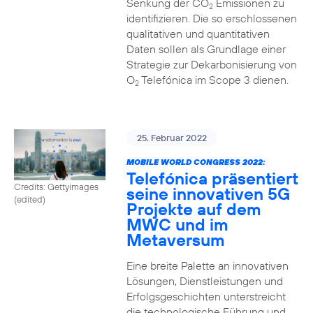
Senkung der CO
Emissionen zu
2
identifizieren. Die so erschlossenen
qualitativen und quantitativen
Daten sollen als Grundlage einer
Strategie zur Dekarbonisierung von
O
Telefónica im Scope 3 dienen.
2
25. Februar 2022
MOBILE WORLD CONGRESS 2022:
Telefónica präsentiert
Credits: Gettyimages
seine innovativen 5G
(edited)
Projekte auf dem
MWC und im
Metaversum
Eine breite Palette an innovativen
Lösungen, Dienstleistungen und
Erfolgsgeschichten unterstreicht
die technologische Führung und