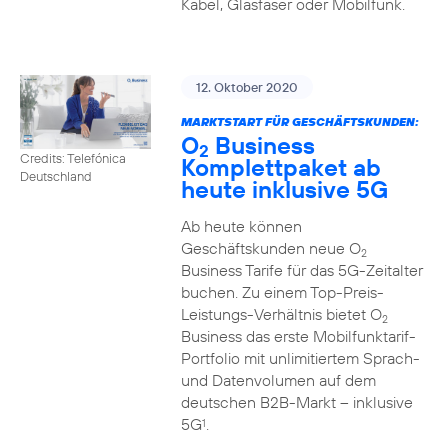
Kabel, Glasfaser oder Mobilfunk.
12. Oktober 2020
MARKTSTART FÜR GESCHÄFTSKUNDEN:
O
Business
2
Credits: Telefónica
Komplettpaket ab
Deutschland
heute inklusive 5G
Ab heute können
Geschäftskunden neue O
2
Business Tarife für das 5G-Zeitalter
buchen. Zu einem Top-Preis-
Leistungs-Verhältnis bietet O
2
Business das erste Mobilfunktarif-
Portfolio mit unlimitiertem Sprach-
und Datenvolumen auf dem
deutschen B2B-Markt – inklusive
5G
.
1