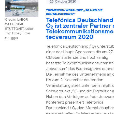
26. Oktober 2020
THEMENSCHWERPUNKT „5G UND DIE
DIGITALISIERUNG“:
Telefónica Deutschland
Credits: LABOR
O
ist zentraler Partner 
WELTENBAU
2
STUTTGART, editor:
Telekommunikationsme
Tom Exner, Elmar
tecversum 2020
Gauggel
Telefónica Deutschland / O
unterstütz
2
einer der Haupt-Sponsoren die am 27.
Oktober startende und hochkarätig
besetzte Telekommunikationsveransta
„tecversum“ des Fachmagazins connec
Die Teilnahme des Unternehmens an 
bis zum 2. November dauernden
Veranstaltung steht unter dem inhaltl
Schwerpunkt „5G und die Digitalisieru
Neben den Vorträgen auf der „tecver
Konferenz präsentiert Telefónica
Deutschland / O
den Messebesucher
2
einem virtuellen O
Messestand ein br