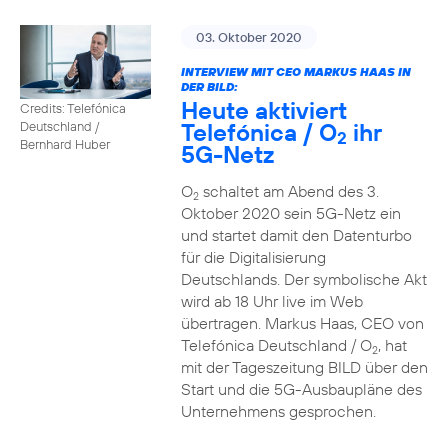
03. Oktober 2020
INTERVIEW MIT CEO MARKUS HAAS IN
DER BILD:
Heute aktiviert
Credits: Telefónica
Telefónica / O
ihr
Deutschland /
2
Bernhard Huber
5G-Netz
O
schaltet am Abend des 3.
2
Oktober 2020 sein 5G-Netz ein
und startet damit den Datenturbo
für die Digitalisierung
Deutschlands. Der symbolische Akt
wird ab 18 Uhr live im Web
übertragen. Markus Haas, CEO von
Telefónica Deutschland / O
, hat
2
mit der Tageszeitung BILD über den
Start und die 5G-Ausbaupläne des
Unternehmens gesprochen.