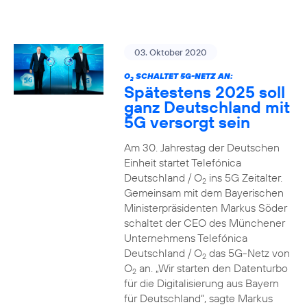
03. Oktober 2020
O
SCHALTET 5G-NETZ AN:
2
Spätestens 2025 soll
ganz Deutschland mit
5G versorgt sein
Am 30. Jahrestag der Deutschen
Einheit startet Telefónica
Deutschland / O
ins 5G Zeitalter.
2
Gemeinsam mit dem Bayerischen
Ministerpräsidenten Markus Söder
schaltet der CEO des Münchener
Unternehmens Telefónica
Deutschland / O
das 5G-Netz von
2
O
an. „Wir starten den Datenturbo
2
für die Digitalisierung aus Bayern
für Deutschland“, sagte Markus