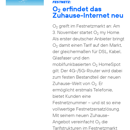
FESTNETZ:
O
erfindet das
2
Zuhause-Internet neu
O
greift im Festnetzmarkt an: Am
2
3. November startet O
my Home.
2
Als erster deutscher Anbieter bringt
O
damit einen Tarif auf den Markt,
2
der gleichermaßen für DSL, Kabel,
Glasfaser und den
mobilfunkbasierten O
HomeSpot
2
gilt. Der 4G-/5G-Router wird dabei
zum festen Bestandteil der neuen
Zuhause-Welt von O
. Er
2
ermöglicht erstmals Telefonie,
bietet Kunden eine
Festnetznummer – und ist so eine
vollwertige Festnetzersatzlösung.
Mit seinem neuen Zuhause-
Angebot vereinfacht O
die
2
Tarifstrukturen im Festnetzmarkt