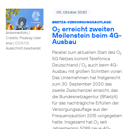
05. Oktober 2020
BNETZA-VERSORGUNGSAUFLAGE:
O
erreicht zweiten
2
Antennenfoto /
Meilenstein beim 4G-
Credits: Pixabay User
Ausbau
stux
|
CC0 1.0,
Ausschnitt bearbeitet
Parallel zum aktuellen Start des O
2
5G Netzes kommt Telefónica
Deutschland / O
auch beim 4G-
2
Ausbau mit großen Schritten voran.
Das Unternehmen hat fristgerecht
zum 30. September 2020 das
zweite Zwischenziel erreicht, das
die Bundesnetzagentur (BNetzA)
für das nachträgliche Erfüllen der
Versorgungsauflage aus der
Frequenzauktion 2015 vorgegeben
hatte. Insgesamt hat O
seit
2
Jahresbeginn 5089 neue 4G-