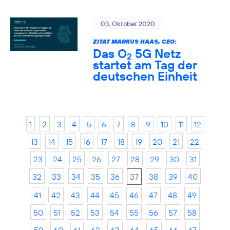
03. Oktober 2020
ZITAT MARKUS HAAS, CEO:
Das O
5G Netz
2
startet am Tag der
deutschen Einheit
1
2
3
4
5
6
7
8
9
10
11
12
13
14
15
16
17
18
19
20
21
22
23
24
25
26
27
28
29
30
31
32
33
34
35
36
37
38
39
40
41
42
43
44
45
46
47
48
49
50
51
52
53
54
55
56
57
58