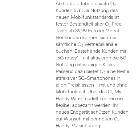
Ab heute erleben private O
2
Kunden 5G: Die Nutzung des
neuen Mobilfunkstandards ist
fester Bestandteil aller O
Free
2
Tarife ab 39,99 Euro im Monat.
Neukunden können sie über
sämtliche O
Vertriebskanäle
2
buchen. Bestehende Kunden mit
„5G ready“-Tarif aktivieren die 5G-
Nutzung mit wenigen Klicks.
Passend dazu bietet O
eine Reihe
2
attraktiver 5G-Smartphones in
allen Preisklassen – mit und ohne
Mobilfunktarif. Über das O
My
2
Handy Ratenmodell können sie
flexibel abbezahlt werden. Ihr
neues Endgerät schützen Kunden
auf Wunsch mit der neuen O
2
Handy-Versicherung.