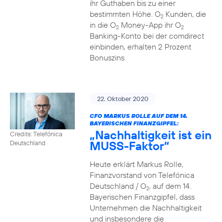
ihr Guthaben bis zu einer
bestimmten Höhe. O
Kunden, die
2
in die O
Money-App ihr O
2
2
Banking-Konto bei der comdirect
einbinden, erhalten 2 Prozent
Bonuszins.
22. Oktober 2020
CFO MARKUS ROLLE AUF DEM 14.
BAYERISCHEN FINANZGIPFEL:
„Nachhaltigkeit ist ein
Credits: Telefónica
MUSS-Faktor“
Deutschland
Heute erklärt Markus Rolle,
Finanzvorstand von Telefónica
Deutschland / O
, auf dem 14.
2
Bayerischen Finanzgipfel, dass
Unternehmen die Nachhaltigkeit
und insbesondere die