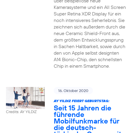
über beispiellose neue
Kamerasysteme und ein All Screen
Super Retina XDR Display für ein
noch intensiveres Seherlebnis. Sie
zeichnen sich außerdem durch die
neue Ceramic Shield-Front aus,
dem größten Entwicklungssprung
in Sachen Haltbarkeit, sowie durch
den von Apple selbst designten
A14 Bionic-Chip, den schnellsten
Chip in einem Smartphone.
16. Oktober 2020
AY YILDIZ FEIERT GEBURTSTAG:
Seit 15 Jahren die
Credits: AY YILDIZ
führende
Mobilfunkmarke für
die deutsch-