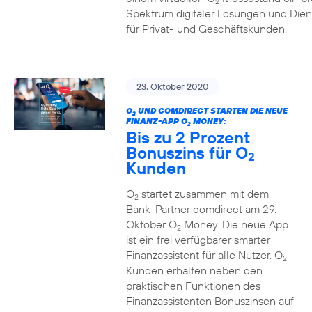
2
Spektrum digitaler Lösungen und Dien
für Privat- und Geschäftskunden.
23. Oktober 2020
O
UND COMDIRECT STARTEN DIE NEUE
2
FINANZ-APP O
MONEY:
2
Bis zu 2 Prozent
Bonuszins für O
2
Kunden
O
startet zusammen mit dem
2
Bank-Partner comdirect am 29.
Oktober O
Money. Die neue App
2
ist ein frei verfügbarer smarter
Finanzassistent für alle Nutzer. O
2
Kunden erhalten neben den
praktischen Funktionen des
Finanzassistenten Bonuszinsen auf