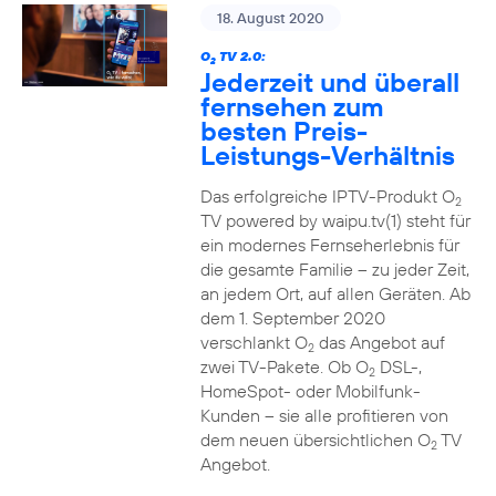
18. August 2020
O
TV 2.0:
2
Jederzeit und überall
fernsehen zum
besten Preis-
Leistungs-Verhältnis
Das erfolgreiche IPTV-Produkt O
2
TV powered by waipu.tv(1) steht für
ein modernes Fernseherlebnis für
die gesamte Familie – zu jeder Zeit,
an jedem Ort, auf allen Geräten. Ab
dem 1. September 2020
verschlankt O
das Angebot auf
2
zwei TV-Pakete. Ob O
DSL-,
2
HomeSpot- oder Mobilfunk-
Kunden – sie alle profitieren von
dem neuen übersichtlichen O
TV
2
Angebot.