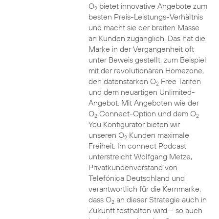
O
bietet innovative Angebote zum
2
besten Preis-Leistungs-Verhältnis
und macht sie der breiten Masse
an Kunden zugänglich. Das hat die
Marke in der Vergangenheit oft
unter Beweis gestellt, zum Beispiel
mit der revolutionären Homezone,
den datenstarken O
Free Tarifen
2
und dem neuartigen Unlimited-
Angebot. Mit Angeboten wie der
O
Connect-Option und dem O
2
2
You Konfigurator bieten wir
unseren O
Kunden maximale
2
Freiheit. Im connect Podcast
unterstreicht Wolfgang Metze,
Privatkundenvorstand von
Telefónica Deutschland und
verantwortlich für die Kernmarke,
dass O
an dieser Strategie auch in
2
Zukunft festhalten wird – so auch