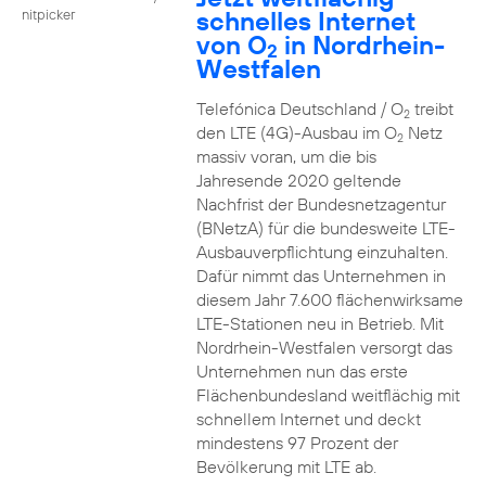
schnelles Internet
nitpicker
von O
in Nordrhein-
2
Westfalen
Telefónica Deutschland / O
treibt
2
den LTE (4G)-Ausbau im O
Netz
2
massiv voran, um die bis
Jahresende 2020 geltende
Nachfrist der Bundesnetzagentur
(BNetzA) für die bundesweite LTE-
Ausbauverpflichtung einzuhalten.
Dafür nimmt das Unternehmen in
diesem Jahr 7.600 flächenwirksame
LTE-Stationen neu in Betrieb. Mit
Nordrhein-Westfalen versorgt das
Unternehmen nun das erste
Flächenbundesland weitflächig mit
schnellem Internet und deckt
mindestens 97 Prozent der
Bevölkerung mit LTE ab.