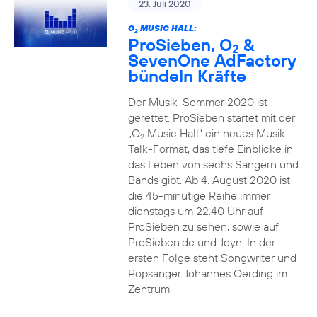
23. Juli 2020
O
MUSIC HALL:
2
ProSieben, O
&
2
SevenOne AdFactory
bündeln Kräfte
Der Musik-Sommer 2020 ist
gerettet. ProSieben startet mit der
„O
Music Hall“ ein neues Musik-
2
Talk-Format, das tiefe Einblicke in
das Leben von sechs Sängern und
Bands gibt. Ab 4. August 2020 ist
die 45-minütige Reihe immer
dienstags um 22.40 Uhr auf
ProSieben zu sehen, sowie auf
ProSieben.de und Joyn. In der
ersten Folge steht Songwriter und
Popsänger Johannes Oerding im
Zentrum.