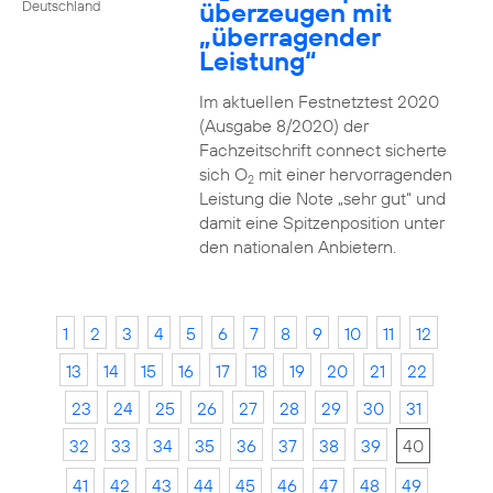
überzeugen mit
Deutschland
„überragender
Leistung“
Im aktuellen Festnetztest 2020
(Ausgabe 8/2020) der
Fachzeitschrift connect sicherte
sich O
mit einer hervorragenden
2
Leistung die Note „sehr gut“ und
damit eine Spitzenposition unter
den nationalen Anbietern.
1
2
3
4
5
6
7
8
9
10
11
12
13
14
15
16
17
18
19
20
21
22
23
24
25
26
27
28
29
30
31
32
33
34
35
36
37
38
39
40
41
42
43
44
45
46
47
48
49