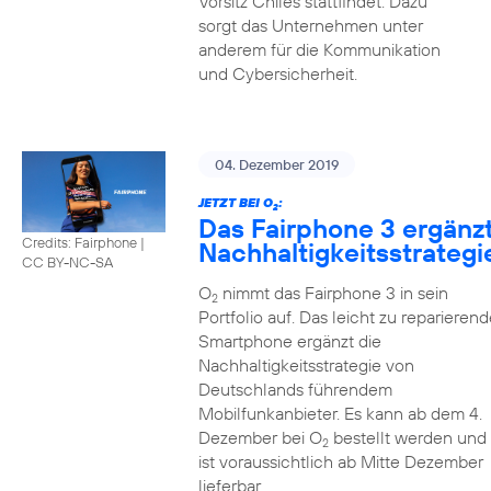
Vorsitz Chiles stattfindet. Dazu
sorgt das Unternehmen unter
anderem für die Kommunikation
und Cybersicherheit.
04. Dezember 2019
JETZT BEI O
:
2
Das Fairphone 3 ergänz
Credits: Fairphone
|
Nachhaltigkeitsstrategi
CC BY-NC-SA
O
nimmt das Fairphone 3 in sein
2
Portfolio auf. Das leicht zu reparierend
Smartphone ergänzt die
Nachhaltigkeitsstrategie von
Deutschlands führendem
Mobilfunkanbieter. Es kann ab dem 4.
Dezember bei O
bestellt werden und
2
ist voraussichtlich ab Mitte Dezember
lieferbar.