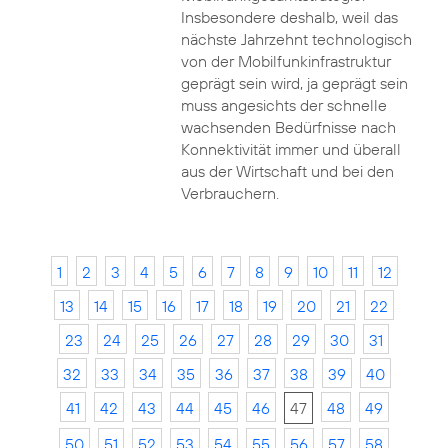
Insbesondere deshalb, weil das
nächste Jahrzehnt technologisch
von der Mobilfunkinfrastruktur
geprägt sein wird, ja geprägt sein
muss angesichts der schnelle
wachsenden Bedürfnisse nach
Konnektivität immer und überall
aus der Wirtschaft und bei den
Verbrauchern.
1
2
3
4
5
6
7
8
9
10
11
12
13
14
15
16
17
18
19
20
21
22
23
24
25
26
27
28
29
30
31
32
33
34
35
36
37
38
39
40
41
42
43
44
45
46
47
48
49
50
51
52
53
54
55
56
57
58