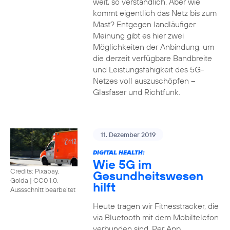
weit, so verständlich. Aber wie
kommt eigentlich das Netz bis zum
Mast? Entgegen landläufiger
Meinung gibt es hier zwei
Möglichkeiten der Anbindung, um
die derzeit verfügbare Bandbreite
und Leistungsfähigkeit des 5G-
Netzes voll auszuschöpfen –
Glasfaser und Richtfunk.
11. Dezember 2019
DIGITAL HEALTH:
Wie 5G im
Credits: Pixabay,
Gesundheitswesen
Golda
|
CC0 1.0,
hilft
Aussschnitt bearbeitet
Heute tragen wir Fitnesstracker, die
via Bluetooth mit dem Mobiltelefon
verbunden sind. Per App