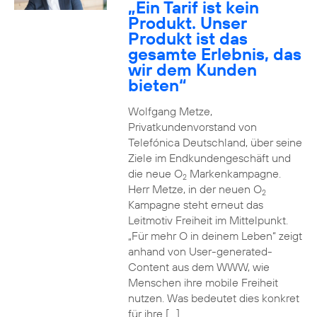
„Ein Tarif ist kein
Produkt. Unser
Produkt ist das
gesamte Erlebnis, das
wir dem Kunden
bieten“
Wolfgang Metze,
Privatkundenvorstand von
Telefónica Deutschland, über seine
Ziele im Endkundengeschäft und
die neue O
Markenkampagne.
2
Herr Metze, in der neuen O
2
Kampagne steht erneut das
Leitmotiv Freiheit im Mittelpunkt.
„Für mehr O in deinem Leben“ zeigt
anhand von User-generated-
Content aus dem WWW, wie
Menschen ihre mobile Freiheit
nutzen. Was bedeutet dies konkret
für ihre […]