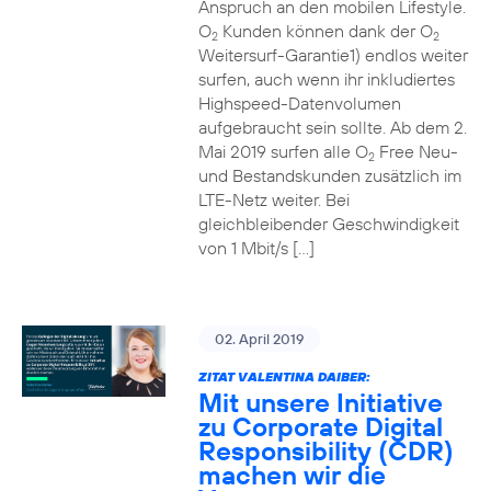
Anspruch an den mobilen Lifestyle.
O
Kunden können dank der O
2
2
Weitersurf-Garantie1) endlos weiter
surfen, auch wenn ihr inkludiertes
Highspeed-Datenvolumen
aufgebraucht sein sollte. Ab dem 2.
Mai 2019 surfen alle O
Free Neu-
2
und Bestandskunden zusätzlich im
LTE-Netz weiter. Bei
gleichbleibender Geschwindigkeit
von 1 Mbit/s […]
02. April 2019
ZITAT VALENTINA DAIBER:
Mit unsere Initiative
zu Corporate Digital
Responsibility (CDR)
machen wir die