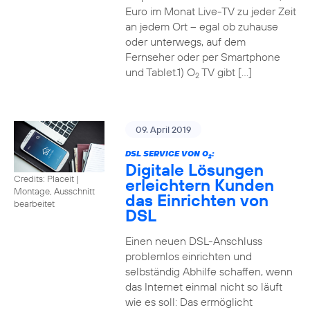
Euro im Monat Live-TV zu jeder Zeit
an jedem Ort – egal ob zuhause
oder unterwegs, auf dem
Fernseher oder per Smartphone
und Tablet.1) O
TV gibt […]
2
09. April 2019
DSL SERVICE VON O
:
2
Digitale Lösungen
Credits: Placeit
|
erleichtern Kunden
Montage, Ausschnitt
das Einrichten von
bearbeitet
DSL
Einen neuen DSL-Anschluss
problemlos einrichten und
selbständig Abhilfe schaffen, wenn
das Internet einmal nicht so läuft
wie es soll: Das ermöglicht