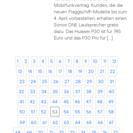
Mobilfunkvertrag. Kunden, die die
neuen Flaggschiff-Modelle bis zum
4. April vorbestellen, erhalten einen
Sonos ONE Lautsprecher gratis
dazu. Das Huawei P30 ist für 745
Euro und das P30 Pro für […]
1
2
3
4
5
6
7
8
9
10
11
12
13
14
15
16
17
18
19
20
21
22
23
24
25
26
27
28
29
30
31
32
33
34
35
36
37
38
39
40
41
42
43
44
45
46
47
48
49
50
51
52
53
54
55
56
57
58
59
60
61
62
63
64
65
66
67
68
69
70
71
72
73
74
75
76
77