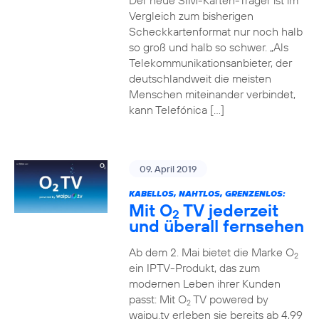
Der neue SIM-Karten-Träger ist im
Vergleich zum bisherigen
Scheckkartenformat nur noch halb
so groß und halb so schwer. „Als
Telekommunikationsanbieter, der
deutschlandweit die meisten
Menschen miteinander verbindet,
kann Telefónica […]
09. April 2019
KABELLOS, NAHTLOS, GRENZENLOS:
Mit O
TV jederzeit
2
und überall fernsehen
Ab dem 2. Mai bietet die Marke O
2
ein IPTV-Produkt, das zum
modernen Leben ihrer Kunden
passt: Mit O
TV powered by
2
waipu.tv erleben sie bereits ab 4,99