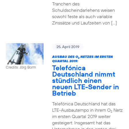
Tranchen des
Schuldscheindarlehens weisen
sowohl feste als auch variable
Zinssätze und Laufzeiten von […]
25. April 2019
AUSBAU DES O
NETZES IM ERSTEN
2
QUARTAL 2019:
Telefónica
Credits: Jörg Borm
Deutschland nimmt
stündlich einen
neuen LTE-Sender in
Betrieb
Telefónica Deutschland hat das
LTE-Ausbautempo in ihrem O
Netz
2
im ersten Quartal 2019 weiter
gesteigert. Insgesamt hat das