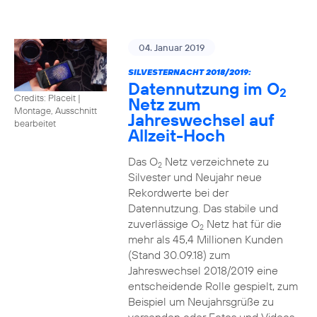
04. Januar 2019
SILVESTERNACHT 2018/2019:
Datennutzung im O
2
Credits: Placeit
|
Netz zum
Montage, Ausschnitt
Jahreswechsel auf
bearbeitet
Allzeit-Hoch
Das O
Netz verzeichnete zu
2
Silvester und Neujahr neue
Rekordwerte bei der
Datennutzung. Das stabile und
zuverlässige O
Netz hat für die
2
mehr als 45,4 Millionen Kunden
(Stand 30.09.18) zum
Jahreswechsel 2018/2019 eine
entscheidende Rolle gespielt, zum
Beispiel um Neujahrsgrüße zu