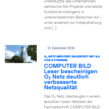
unterstützte das Unternehmen
zahlreiche 5G-Projekte und setzte
Künstliche Intelligenz in
unterschiedlichen Bereichen ein –
unter anderem zur Instandhaltung
und […]
21. Dezember 2018
O
NETZ MEISTERT DAUERTEST MIT 4,6
2
VON 5 STERNEN:
COMPUTER BILD
Leser bescheinigen
O
Netz deutlich
2
verbesserte
Netzqualität
Das O
Netz überzeugte in einem
2
aktuellen Leser-Netztest der
Fachzeitschrift COMPUTER BILD