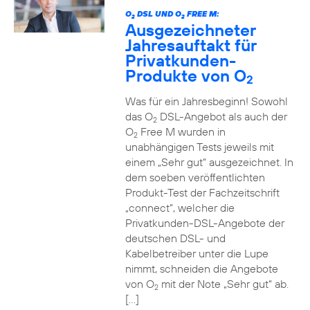
O
DSL UND O
FREE M:
2
2
Ausgezeichneter
Jahresauftakt für
Privatkunden-
Produkte von O
2
Was für ein Jahresbeginn! Sowohl
das O
DSL-Angebot als auch der
2
O
Free M wurden in
2
unabhängigen Tests jeweils mit
einem „Sehr gut“ ausgezeichnet. In
dem soeben veröffentlichten
Produkt-Test der Fachzeitschrift
„connect“, welcher die
Privatkunden-DSL-Angebote der
deutschen DSL- und
Kabelbetreiber unter die Lupe
nimmt, schneiden die Angebote
von O
mit der Note „Sehr gut“ ab.
2
[…]