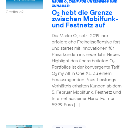
NEUER O
TARIF FÜR UNTERWEGS UND
2
ZUHAUSE:
O
hebt die Grenze
Credits: o2
2
zwischen Mobilfunk-
und Festnetz auf
Die Marke O
setzt 2019 ihre
2
erfolgreiche Freiheitsoffensive fort
und startet mit Innovationen für
Privatkunden ins neue Jahr. Neues
Highlight des überarbeiteten O
2
Portfolios ist der konvergente Tarif
O
my All in One XL. Zu einem
2
herausragenden Preis-Leistungs-
Verhältnis erhalten Kunden ab dem
5. Februar Mobilfunk, Festnetz und
Internet aus einer Hand. Für nur
59,99 Euro […]