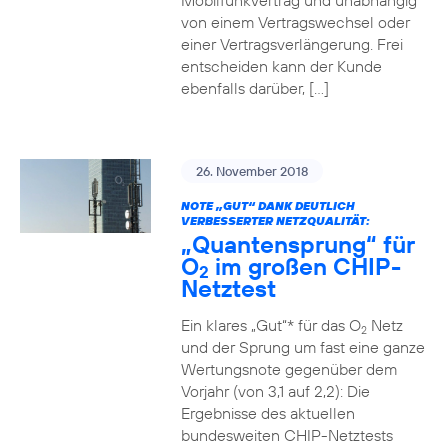
Mobilfunkvertrag und unabhängig
von einem Vertragswechsel oder
einer Vertragsverlängerung. Frei
entscheiden kann der Kunde
ebenfalls darüber, […]
26. November 2018
NOTE „GUT“ DANK DEUTLICH
VERBESSERTER NETZQUALITÄT:
„Quantensprung“ für
O
im großen CHIP-
2
Netztest
Ein klares „Gut“* für das O
Netz
2
und der Sprung um fast eine ganze
Wertungsnote gegenüber dem
Vorjahr (von 3,1 auf 2,2): Die
Ergebnisse des aktuellen
bundesweiten CHIP-Netztests