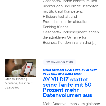
Geschäftskunden konnte im Test
überzeugen und erhält Bestnoten
mit Blick auf Kompetenz,
Hilfsbereitschaft und
Freundlichkeit. Im aktuellen
Ranking für das
Geschäftskundensegment landen
die attraktiven O
Tarife für
2
Business Kunden in allen drei […]
29. November 2018
MEHR DRIN BEI AY ALLNET, AY ALLNET
PLUS UND AY ALLNET MAX:
AY YILDIZ stattet
Credits: Placeit
|
seine Tarife mit 50
Montage, Ausschnitt
bearbeitet
Prozent mehr
Datenvolumen aus
Mehr Datenvolumen zum gleichen