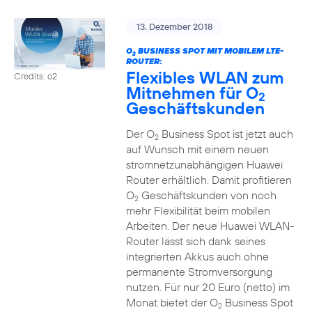
13. Dezember 2018
O
BUSINESS SPOT MIT MOBILEM LTE-
2
ROUTER:
Flexibles WLAN zum
Credits: o2
Mitnehmen für O
2
Geschäftskunden
Der O
Business Spot ist jetzt auch
2
auf Wunsch mit einem neuen
stromnetzunabhängigen Huawei
Router erhältlich. Damit profitieren
O
Geschäftskunden von noch
2
mehr Flexibilität beim mobilen
Arbeiten. Der neue Huawei WLAN-
Router lässt sich dank seines
integrierten Akkus auch ohne
permanente Stromversorgung
nutzen. Für nur 20 Euro (netto) im
Monat bietet der O
Business Spot
2