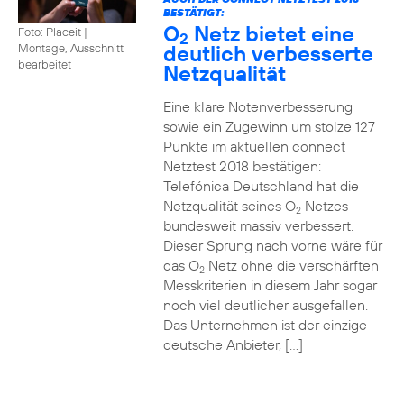
BESTÄTIGT:
O
Netz bietet eine
Foto: Placeit
|
2
deutlich verbesserte
Montage, Ausschnitt
bearbeitet
Netzqualität
Eine klare Notenverbesserung
sowie ein Zugewinn um stolze 127
Punkte im aktuellen connect
Netztest 2018 bestätigen:
Telefónica Deutschland hat die
Netzqualität seines O
Netzes
2
bundesweit massiv verbessert.
Dieser Sprung nach vorne wäre für
das O
Netz ohne die verschärften
2
Messkriterien in diesem Jahr sogar
noch viel deutlicher ausgefallen.
Das Unternehmen ist der einzige
deutsche Anbieter, […]