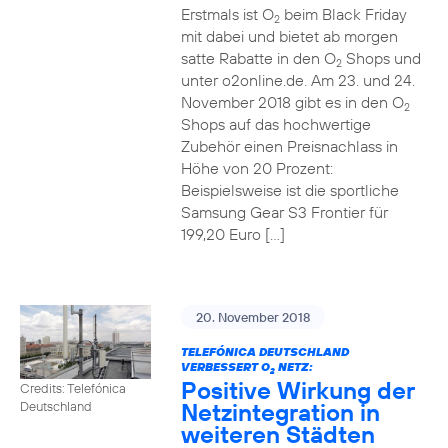
Erstmals ist O
beim Black Friday
2
mit dabei und bietet ab morgen
satte Rabatte in den O
Shops und
2
unter o2online.de. Am 23. und 24.
November 2018 gibt es in den O
2
Shops auf das hochwertige
Zubehör einen Preisnachlass in
Höhe von 20 Prozent:
Beispielsweise ist die sportliche
Samsung Gear S3 Frontier für
199,20 Euro […]
20. November 2018
TELEFÓNICA DEUTSCHLAND
VERBESSERT O
NETZ:
2
Positive Wirkung der
Credits: Telefónica
Netzintegration in
Deutschland
weiteren Städten