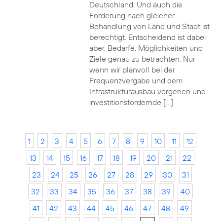
Deutschland. Und auch die
Forderung nach gleicher
Behandlung von Land und Stadt ist
berechtigt. Entscheidend ist dabei
aber, Bedarfe, Möglichkeiten und
Ziele genau zu betrachten. Nur
wenn wir planvoll bei der
Frequenzvergabe und dem
Infrastrukturausbau vorgehen und
investitionsfördernde […]
1
2
3
4
5
6
7
8
9
10
11
12
13
14
15
16
17
18
19
20
21
22
23
24
25
26
27
28
29
30
31
32
33
34
35
36
37
38
39
40
41
42
43
44
45
46
47
48
49