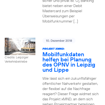
sicher und privat ist. O
Banking
2
bietet neben einer Debit
Mastercard zum Beispiel
Überweisungen per
Mobilfunknummer […]
10. Dezember 2018
PROJEKT XMND:
Mobilfunkdaten
Credits: Leipziger
helfen bei Planung
Verkehrsbetriebe
des ÖPNV in Leipzig
und Lippe
Wie lässt sich ein zukunftsfähiger
öffentlicher Nahverkehr gestalten,
der flexibel auf die Nachfrage
reagiert? Dieser Frage widmet sich
das Projekt xMND, an dem sich
sieben Projektpartner beteiligen.