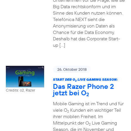
Unternehmen vor die Frage, wie sie
Big Data rechtskonform und im
Sinne des Kunden nutzen können.
Telefónica NEXT sieht die
Anonymisierung von Daten als
Chance für die Data Economy.
Deshalb hat das Corporate Start-
up […]
26. Oktober 2018
START DER O
LIVE GAMING SEASON:
2
Das Razer Phone 2
Credits: o2, Razer
jetzt bei O
2
Mobile Gaming ist im Trend und für
viele O
Kunden ein wichtiger Teil
2
ihrer mobilen Freiheit. Im
Mittelpunkt der O
Live Gaming
2
Season, die im November und