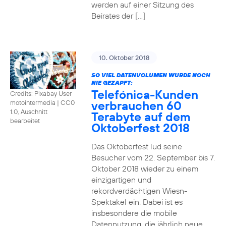
werden auf einer Sitzung des
Beirates der […]
10. Oktober 2018
SO VIEL DATENVOLUMEN WURDE NOCH
NIE GEZAPFT:
Telefónica-Kunden
Credits: Pixabay User
verbrauchen 60
motointermedia
|
CC0
1.0, Auschnitt
Terabyte auf dem
bearbeitet
Oktoberfest 2018
Das Oktoberfest lud seine
Besucher vom 22. September bis 7.
Oktober 2018 wieder zu einem
einzigartigen und
rekordverdächtigen Wiesn-
Spektakel ein. Dabei ist es
insbesondere die mobile
Datennutzung, die jährlich neue