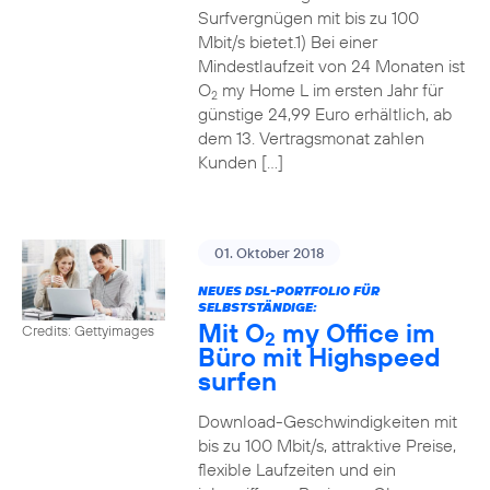
Surfvergnügen mit bis zu 100
Mbit/s bietet.1) Bei einer
Mindestlaufzeit von 24 Monaten ist
O
my Home L im ersten Jahr für
2
günstige 24,99 Euro erhältlich, ab
dem 13. Vertragsmonat zahlen
Kunden […]
01. Oktober 2018
NEUES DSL-PORTFOLIO FÜR
SELBSTSTÄNDIGE:
Mit O
my Office im
Credits: Gettyimages
2
Büro mit Highspeed
surfen
Download-Geschwindigkeiten mit
bis zu 100 Mbit/s, attraktive Preise,
flexible Laufzeiten und ein