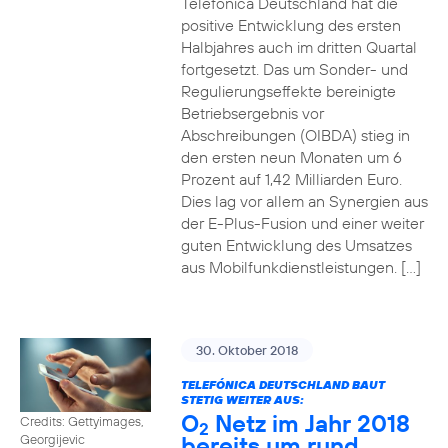
Telefónica Deutschland hat die
positive Entwicklung des ersten
Halbjahres auch im dritten Quartal
fortgesetzt. Das um Sonder- und
Regulierungseffekte bereinigte
Betriebsergebnis vor
Abschreibungen (OIBDA) stieg in
den ersten neun Monaten um 6
Prozent auf 1,42 Milliarden Euro.
Dies lag vor allem an Synergien aus
der E-Plus-Fusion und einer weiter
guten Entwicklung des Umsatzes
aus Mobilfunkdienstleistungen. […]
30. Oktober 2018
TELEFÓNICA DEUTSCHLAND BAUT
STETIG WEITER AUS:
O
Netz im Jahr 2018
Credits: Gettyimages,
2
bereits um rund
Georgijevic