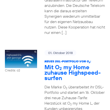
Glasfaserinfrastruktur der Telekom
anzubinden. Die Deutsche Telekom
kann die daraus erzielten
Synergien wiederum unmittelbar
für den eigenen Netzausbau
nutzen. Diese Kooperation hat nicht
nur einen […]
01. Oktober 2018
NEUES DSL-PORTFOLIO VON O
:
2
Mit O
my Home
2
Credits: o2
zuhause Highspeed-
surfen
Die Marke O
überarbeitet ihr DSL-
2
Portfolio und startet am 16. Oktober
drei neue Zuhause-Tarife:
Herzstück ist O
my Home L, der
2
Kunden unbegrenztes