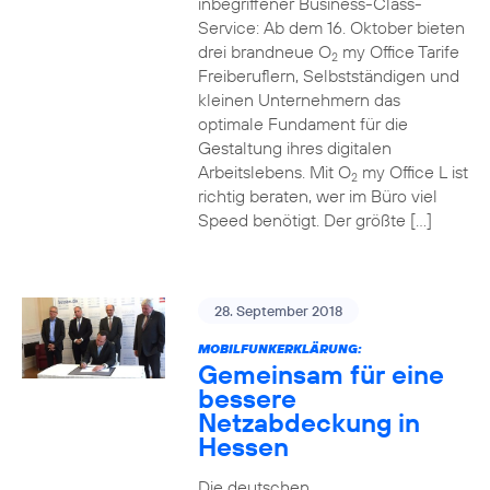
inbegriffener Business-Class-
Service: Ab dem 16. Oktober bieten
drei brandneue O
my Office Tarife
2
Freiberuflern, Selbstständigen und
kleinen Unternehmern das
optimale Fundament für die
Gestaltung ihres digitalen
Arbeitslebens. Mit O
my Office L ist
2
richtig beraten, wer im Büro viel
Speed benötigt. Der größte […]
28. September 2018
MOBILFUNKERKLÄRUNG:
Gemeinsam für eine
bessere
Netzabdeckung in
Hessen
Die deutschen