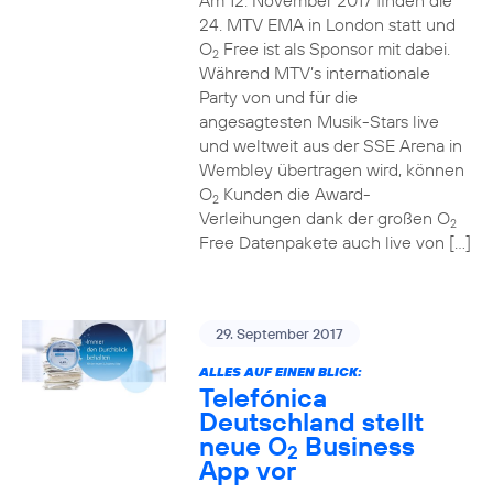
Am 12. November 2017 finden die
24. MTV EMA in London statt und
O
Free ist als Sponsor mit dabei.
2
Während MTV’s internationale
Party von und für die
angesagtesten Musik-Stars live
und weltweit aus der SSE Arena in
Wembley übertragen wird, können
O
Kunden die Award-
2
Verleihungen dank der großen O
2
Free Datenpakete auch live von […]
29. September 2017
ALLES AUF EINEN BLICK:
Telefónica
Deutschland stellt
neue O
Business
2
App vor