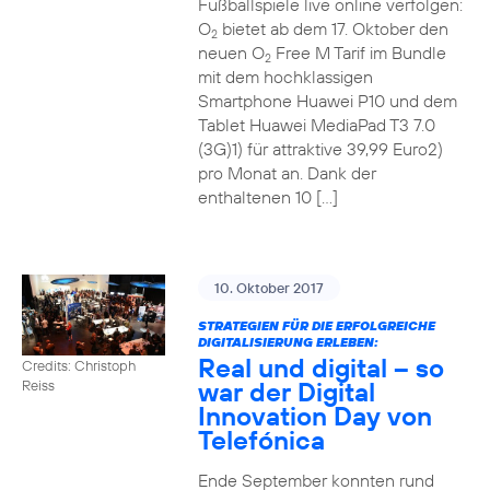
Fußballspiele live online verfolgen:
O
bietet ab dem 17. Oktober den
2
neuen O
Free M Tarif im Bundle
2
mit dem hochklassigen
Smartphone Huawei P10 und dem
Tablet Huawei MediaPad T3 7.0
(3G)1) für attraktive 39,99 Euro2)
pro Monat an. Dank der
enthaltenen 10 […]
10. Oktober 2017
STRATEGIEN FÜR DIE ERFOLGREICHE
DIGITALISIERUNG ERLEBEN:
Real und digital – so
Credits: Christoph
war der Digital
Reiss
Innovation Day von
Telefónica
Ende September konnten rund