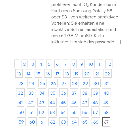
profitieren auch O
Kunden beim
2
Kauf eines Samsung Galaxy S8
oder S8+ von weiteren attraktiven
Vorteilen: Sie erhalten eine
induktive Schnellladestation und
eine 64 GB MicroSD-Karte
inklusive. Um sich das passende […]
1
2
3
4
5
6
7
8
9
10
11
12
13
14
15
16
17
18
19
20
21
22
23
24
25
26
27
28
29
30
31
32
33
34
35
36
37
38
39
40
41
42
43
44
45
46
47
48
49
50
51
52
53
54
55
56
57
58
59
60
61
62
63
64
65
66
67