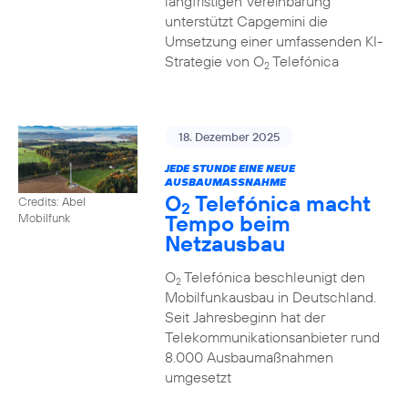
langfristigen Vereinbarung
unterstützt Capgemini die
Umsetzung einer umfassenden KI-
Strategie von O
Telefónica
2
18. Dezember 2025
JEDE STUNDE EINE NEUE
AUSBAUMASSNAHME
O
Telefónica macht
Credits: Abel
2
Tempo beim
Mobilfunk
Netzausbau
O
Telefónica beschleunigt den
2
Mobilfunkausbau in Deutschland.
Seit Jahresbeginn hat der
Telekommunikationsanbieter rund
8.000 Ausbaumaßnahmen
umgesetzt