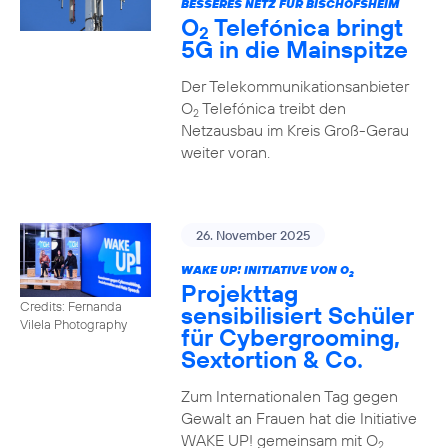
BESSERES NETZ FÜR BISCHOFSHEIM
O
Telefónica bringt
2
5G in die Mainspitze
Der Telekommunikationsanbieter
O
Telefónica treibt den
2
Netzausbau im Kreis Groß-Gerau
weiter voran.
26. November 2025
WAKE UP! INITIATIVE VON O
2
Projekttag
Credits: Fernanda
sensibilisiert Schüler
Vilela Photography
für Cybergrooming,
Sextortion & Co.
Zum Internationalen Tag gegen
Gewalt an Frauen hat die Initiative
WAKE UP! gemeinsam mit O
2