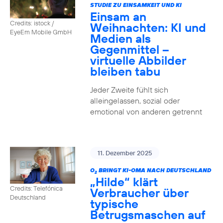
STUDIE ZU EINSAMKEIT UND KI
Einsam an
Credits: istock /
Weihnachten: KI und
EyeEm Mobile GmbH
Medien als
Gegenmittel –
virtuelle Abbilder
bleiben tabu
Jeder Zweite fühlt sich
alleingelassen, sozial oder
emotional von anderen getrennt
11. Dezember 2025
O
BRINGT KI-OMA NACH DEUTSCHLAND
2
„Hilde“ klärt
Credits: Telefónica
Verbraucher über
Deutschland
typische
Betrugsmaschen auf