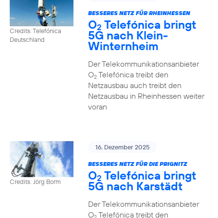
BESSERES NETZ FÜR RHEINHESSEN
O
Telefónica bringt
2
Credits: Telefónica
5G nach Klein-
Deutschland
Winternheim
Der Telekommunikationsanbieter
O
Telefónica treibt den
2
Netzausbau auch treibt den
Netzausbau in Rheinhessen weiter
voran
16. Dezember 2025
BESSERES NETZ FÜR DIE PRIGNITZ
O
Telefónica bringt
2
Credits: Jörg Borm
5G nach Karstädt
Der Telekommunikationsanbieter
O
Telefónica treibt den
2