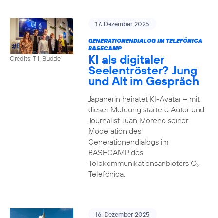
17. Dezember 2025
GENERATIONENDIALOG IM TELEFÓNICA
BASECAMP
KI als digitaler
Credits: Till Budde
Seelentröster? Jung
und Alt im Gespräch
Japanerin heiratet KI-Avatar – mit
dieser Meldung startete Autor und
Journalist Juan Moreno seiner
Moderation des
Generationendialogs im
BASECAMP des
Telekommunikationsanbieters O
2
Telefónica.
16. Dezember 2025