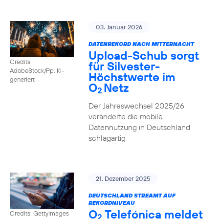
03. Januar 2026
DATENREKORD NACH MITTERNACHT
Upload-Schub sorgt
Credits:
für Silvester-
AdobeStock/Pp, KI-
Höchstwerte im
generiert
O
Netz
2
Der Jahreswechsel 2025/26
veränderte die mobile
Datennutzung in Deutschland
schlagartig
21. Dezember 2025
DEUTSCHLAND STREAMT AUF
REKORDNIVEAU
O
Telefónica meldet
Credits: Gettyimages
2