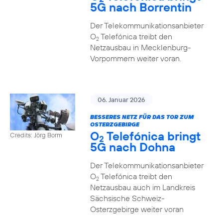
5G nach Borrentin
Der Telekommunikationsanbieter
O
Telefónica treibt den
2
Netzausbau in Mecklenburg-
Vorpommern weiter voran.
06. Januar 2026
BESSERES NETZ FÜR DAS TOR ZUM
OSTERZGEBIRGE
O
Telefónica bringt
Credits: Jörg Borm
2
5G nach Dohna
Der Telekommunikationsanbieter
O
Telefónica treibt den
2
Netzausbau auch im Landkreis
Sächsische Schweiz-
Osterzgebirge weiter voran