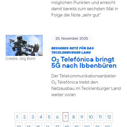
möglichen Punkten und erreicht
damit bereits zum sechsten Mal in
Folge die Note „sehr gut“
25. November 2025
BESSERES NETZ FÜR DAS
TECKLENBURGER LAND
O
Telefónica bringt
Credits: Jörg Borm
2
5G nach Ibbenbüren
Der Telekommunikationsanbieter
O
Telefónica treibt den
2
Netzausbau im Tecklenburger Land
weiter voran
1
2
3
4
5
6
7
8
9
10
11
12