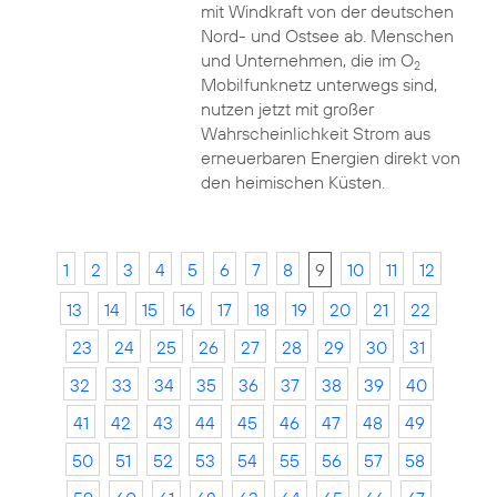
mit Windkraft von der deutschen
Nord- und Ostsee ab. Menschen
und Unternehmen, die im O
2
Mobilfunknetz unterwegs sind,
nutzen jetzt mit großer
Wahrscheinlichkeit Strom aus
erneuerbaren Energien direkt von
den heimischen Küsten.
1
2
3
4
5
6
7
8
9
10
11
12
13
14
15
16
17
18
19
20
21
22
23
24
25
26
27
28
29
30
31
32
33
34
35
36
37
38
39
40
41
42
43
44
45
46
47
48
49
50
51
52
53
54
55
56
57
58