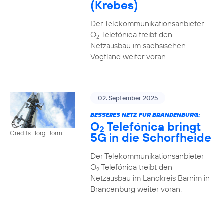
(Krebes)
Der Telekommunikationsanbieter
O
Telefónica treibt den
2
Netzausbau im sächsischen
Vogtland weiter voran.
02. September 2025
BESSERES NETZ FÜR BRANDENBURG:
O
Telefónica bringt
2
Credits: Jörg Borm
5G in die Schorfheide
Der Telekommunikationsanbieter
O
Telefónica treibt den
2
Netzausbau im Landkreis Barnim in
Brandenburg weiter voran.