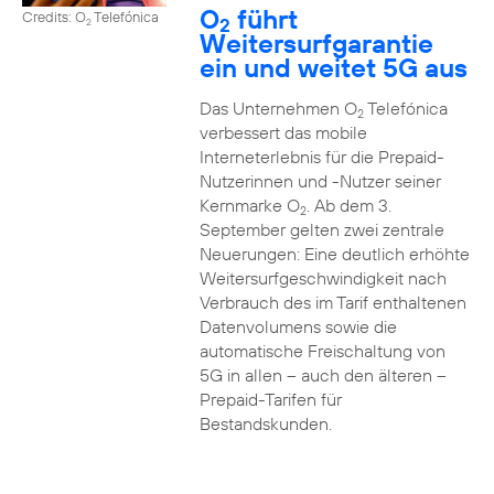
O
führt
Credits: O
Telefónica
2
2
Weitersurfgarantie
ein und weitet 5G aus
Das Unternehmen O
Telefónica
2
verbessert das mobile
Interneterlebnis für die Prepaid-
Nutzerinnen und -Nutzer seiner
Kernmarke O
. Ab dem 3.
2
September gelten zwei zentrale
Neuerungen: Eine deutlich erhöhte
Weitersurfgeschwindigkeit nach
Verbrauch des im Tarif enthaltenen
Datenvolumens sowie die
automatische Freischaltung von
5G in allen – auch den älteren –
Prepaid-Tarifen für
Bestandskunden.