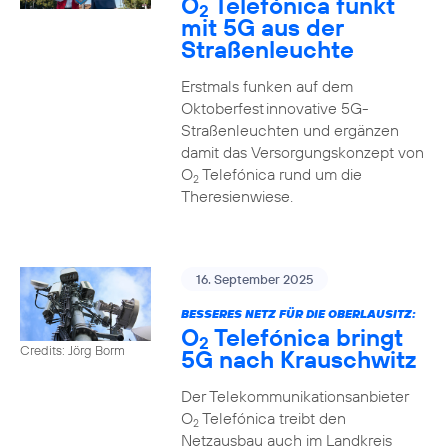
O
Telefónica funkt
2
mit 5G aus der
Straßenleuchte
Erstmals funken auf dem
Oktoberfest innovative 5G-
Straßenleuchten und ergänzen
damit das Versorgungskonzept von
O
Telefónica rund um die
2
Theresienwiese.
16. September 2025
BESSERES NETZ FÜR DIE OBERLAUSITZ:
O
Telefónica bringt
2
Credits: Jörg Borm
5G nach Krauschwitz
Der Telekommunikationsanbieter
O
Telefónica treibt den
2
Netzausbau auch im Landkreis