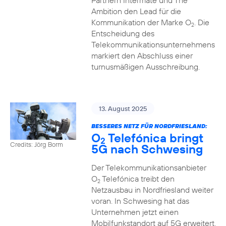
Partnern Intermate und The
Ambition den Lead für die
Kommunikation der Marke O
. Die
2
Entscheidung des
Telekommunikationsunternehmens
markiert den Abschluss einer
turnusmäßigen Ausschreibung.
13. August 2025
BESSERES NETZ FÜR NORDFRIESLAND:
O
Telefónica bringt
2
Credits: Jörg Borm
5G nach Schwesing
Der Telekommunikationsanbieter
O
Telefónica treibt den
2
Netzausbau in Nordfriesland weiter
voran. In Schwesing hat das
Unternehmen jetzt einen
Mobilfunkstandort auf 5G erweitert.