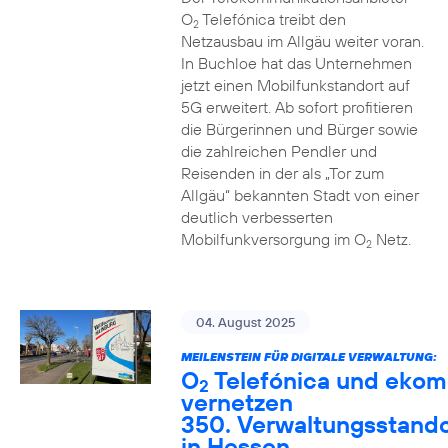
O
Telefónica treibt den
2
Netzausbau im Allgäu weiter voran.
In Buchloe hat das Unternehmen
jetzt einen Mobilfunkstandort auf
5G erweitert. Ab sofort profitieren
die Bürgerinnen und Bürger sowie
die zahlreichen Pendler und
Reisenden in der als „Tor zum
Allgäu“ bekannten Stadt von einer
deutlich verbesserten
Mobilfunkversorgung im O
Netz.
2
04. August 2025
MEILENSTEIN FÜR DIGITALE VERWALTUNG:
O
Telefónica und ekom
2
vernetzen
350. Verwaltungsstando
in Hessen