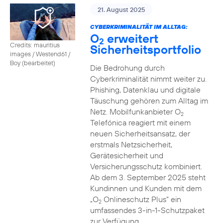
21. August 2025
CYBERKRIMINALITÄT IM ALLTAG:
O
erweitert
2
Credits: mauritius
Sicherheitsportfolio
images / Westend61 /
Boy (bearbeitet)
Die Bedrohung durch
Cyberkriminalität nimmt weiter zu.
Phishing, Datenklau und digitale
Täuschung gehören zum Alltag im
Netz. Mobilfunkanbieter O
2
Telefónica reagiert mit einem
neuen Sicherheitsansatz, der
erstmals Netzsicherheit,
Gerätesicherheit und
Versicherungsschutz kombiniert.
Ab dem 3. September 2025 steht
Kundinnen und Kunden mit dem
„O
Onlineschutz Plus“ ein
2
umfassendes 3-in-1-Schutzpaket
zur Verfügung.