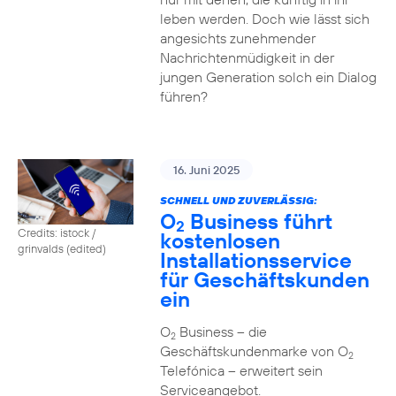
leben werden. Doch wie lässt sich
angesichts zunehmender
Nachrichtenmüdigkeit in der
jungen Generation solch ein Dialog
führen?
16. Juni 2025
SCHNELL UND ZUVERLÄSSIG:
O
Business führt
2
Credits: istock /
kostenlosen
grinvalds (edited)
Installationsservice
für Geschäftskunden
ein
O
Business – die
2
Geschäftskundenmarke von O
2
Telefónica – erweitert sein
Serviceangebot.