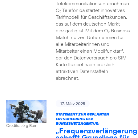
Telekommunikationsunternehmen
O
Telefónica startet innovatives
2
Tarifmodell für Geschäftskunden,
das auf dem deutschen Markt
einzigartig ist. Mit dem O
Business
2
Match nutzen Unternehmen für
alle Mitarbeiterinnen und
Mitarbeiter einen Mobilfunktarif,
der den Datenverbrauch pro SIM-
Karte flexibel nach preislich
attraktiven Datenstaffeln
abrechnet.
17. März 2025
STATEMENT ZUR GEPLANTEN
ENTSCHEIDUNG DER
BUNDESNETZAGENTUR:
Credits: Jörg Borm
„Frequenzverlängerung
schafft Grundlage für