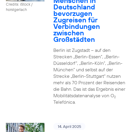
Menschen in
Credits: iStock /
Deutschland
horstgerlach
bevorzugen
Zugreisen für
Verbindungen
zwischen
Großstädten
Berlin ist Zugstadt – auf den
Strecken „Berlin-Essen”, „Berlin-
Düsseldorf”, „Berlin-Köln”, „Berlin-
München” und selbst auf der
Strecke „Berlin-Stuttgart“ nutzen
mehr als 70 Prozent der Reisenden
die Bahn. Das ist das Ergebnis einer
Mobilitätsdatenanalyse von O
2
Telefónica.
14. April 2025