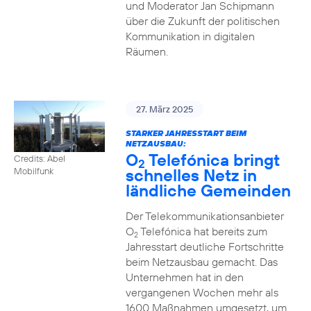
und Moderator Jan Schipmann
über die Zukunft der politischen
Kommunikation in digitalen
Räumen.
27. März 2025
STARKER JAHRESSTART BEIM
NETZAUSBAU:
O
Telefónica bringt
Credits: Abel
2
schnelles Netz in
Mobilfunk
ländliche Gemeinden
Der Telekommunikationsanbieter
O
Telefónica hat bereits zum
2
Jahresstart deutliche Fortschritte
beim Netzausbau gemacht. Das
Unternehmen hat in den
vergangenen Wochen mehr als
1600 Maßnahmen umgesetzt, um