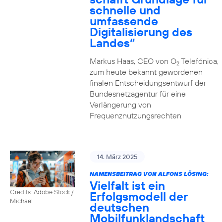
schnelle und
umfassende
Digitalisierung des
Landes“
Markus Haas, CEO von O
Telefónica,
2
zum heute bekannt gewordenen
finalen Entscheidungsentwurf der
Bundesnetzagentur für eine
Verlängerung von
Frequenznutzungsrechten
14. März 2025
NAMENSBEITRAG VON ALFONS LÖSING:
Vielfalt ist ein
Credits: Adobe Stock /
Erfolgsmodell der
Michael
deutschen
Mobilfunklandschaft