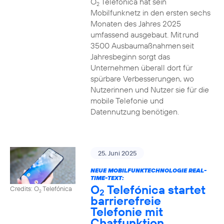
O
Telefónica hat sein
2
Mobilfunknetz in den ersten sechs
Monaten des Jahres 2025
umfassend ausgebaut. Mit rund
3500 Ausbaumaßnahmen seit
Jahresbeginn sorgt das
Unternehmen überall dort für
spürbare Verbesserungen, wo
Nutzerinnen und Nutzer sie für die
mobile Telefonie und
Datennutzung benötigen.
25. Juni 2025
NEUE MOBILFUNKTECHNOLOGIE REAL-
TIME-TEXT:
O
Telefónica startet
Credits: O
Telefónica
2
2
barrierefreie
Telefonie mit
Chatfunktion