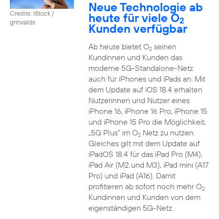
Neue Technologie ab
Credits: iStock /
heute für viele O
2
grinvalds
Kunden verfügbar
Ab heute bietet O
seinen
2
Kundinnen und Kunden das
moderne 5G-Standalone-Netz
auch für iPhones und iPads an: Mit
dem Update auf iOS 18.4 erhalten
Nutzerinnen und Nutzer eines
iPhone 16, iPhone 16 Pro, iPhone 15
und iPhone 15 Pro die Möglichkeit,
„5G Plus“ im O
Netz zu nutzen.
2
Gleiches gilt mit dem Update auf
iPadOS 18.4 für das iPad Pro (M4),
iPad Air (M2 und M3), iPad mini (A17
Pro) und iPad (A16). Damit
profitieren ab sofort noch mehr O
2
Kundinnen und Kunden von dem
eigenständigen 5G-Netz.