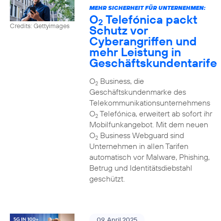
MEHR SICHERHEIT FÜR UNTERNEHMEN:
O
Telefónica packt
2
Credits: Gettyimages
Schutz vor
Cyberangriffen und
mehr Leistung in
Geschäftskundentarife
O
Business, die
2
Geschäftskundenmarke des
Telekommunikationsunternehmens
O
Telefónica, erweitert ab sofort ihr
2
Mobilfunkangebot. Mit dem neuen
O
Business Webguard sind
2
Unternehmen in allen Tarifen
automatisch vor Malware, Phishing,
Betrug und Identitätsdiebstahl
geschützt.
09. April 2025