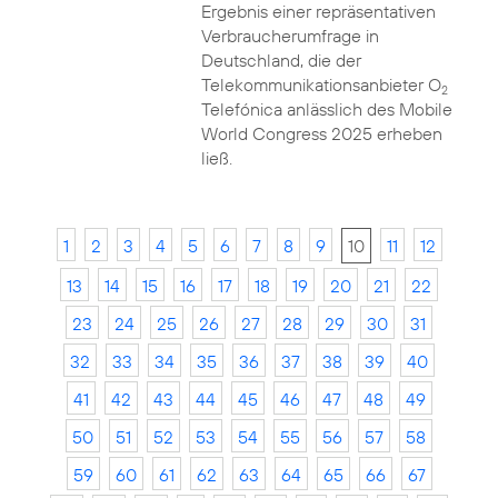
Ergebnis einer repräsentativen
Verbraucherumfrage in
Deutschland, die der
Telekommunikationsanbieter O
2
Telefónica anlässlich des Mobile
World Congress 2025 erheben
ließ.
1
2
3
4
5
6
7
8
9
10
11
12
13
14
15
16
17
18
19
20
21
22
23
24
25
26
27
28
29
30
31
32
33
34
35
36
37
38
39
40
41
42
43
44
45
46
47
48
49
50
51
52
53
54
55
56
57
58
59
60
61
62
63
64
65
66
67