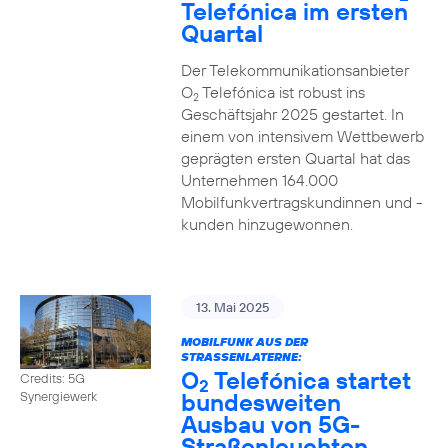
Telefónica im ersten
Quartal
Der Telekommunikationsanbieter
O
Telefónica ist robust ins
2
Geschäftsjahr 2025 gestartet. In
einem von intensivem Wettbewerb
geprägten ersten Quartal hat das
Unternehmen 164.000
Mobilfunkvertragskundinnen und -
kunden hinzugewonnen.
13. Mai 2025
MOBILFUNK AUS DER
STRASSENLATERNE:
O
Telefónica startet
Credits: 5G
2
bundesweiten
Synergiewerk
Ausbau von 5G-
Straßenleuchten