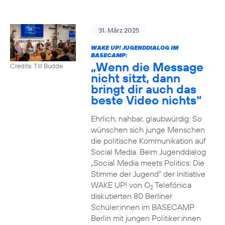
31. März 2025
WAKE UP! JUGENDDIALOG IM
BASECAMP:
„Wenn die Message
Credits: Till Budde
nicht sitzt, dann
bringt dir auch das
beste Video nichts“
Ehrlich, nahbar, glaubwürdig: So
wünschen sich junge Menschen
die politische Kommunikation auf
Social Media. Beim Jugenddialog
„Social Media meets Politics: Die
Stimme der Jugend“ der Initiative
WAKE UP! von O
Telefónica
2
diskutierten 80 Berliner
Schüler:innen im BASECAMP
Berlin mit jungen Politiker:innen