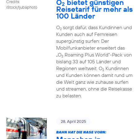
O
bietet günstigen
Credits:
2
Reisetarif für mehr als
iStock/ljubaphoto
100 Länder
O
sorgt dafür, dass Kundinnen und
2
Kunden auch auf Fernreisen
supergünstig surfen: Der
Mobilfunkanbieter erweitert das
„O
Roaming Plus World“-Pack von
2
bislang 33 auf 105 Länder und
Regionen weltweit. O
Kundinnen
2
und Kunden können damit rund um
die Welt ganz wie zuhause surfen
und streamen, ohne die Reisekasse
zu belasten.
28. April 2025
BAHN HAT DIE NASE VORN: